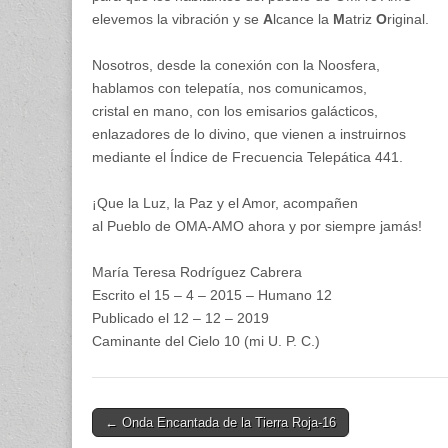
elevemos la vibración y se
A
lcance la
M
atriz
O
riginal.
Nosotros, desde la conexión con la Noosfera,
hablamos con telepatía, nos comunicamos,
cristal en mano, con los emisarios galácticos,
enlazadores de lo divino, que vienen a instruirnos
mediante el Índice de Frecuencia Telepática 441.
¡Que la Luz, la Paz y el Amor, acompañen
al Pueblo de OMA-AMO ahora y por siempre jamás!
María Teresa Rodríguez Cabrera
Escrito el 15 – 4 – 2015 – Humano 12
Publicado el 12 – 12 – 2019
Caminante del Cielo 10 (mi U. P. C.)
Post
← Onda Encantada de la Tierra Roja-16
navigation