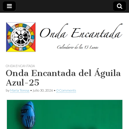
Calendario de las 13 Lunas
Onda
ONDA ENCANTADA
Onda Encantada del Águila
encantada
Azul-25
by
Maria Teresa
•
julio 30, 2026
•
0 Comments