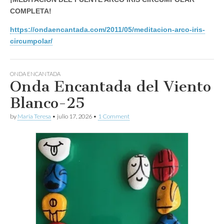
COMPLETA!
https://ondaencantada.com/2011/05/meditacion-arco-iris-
circumpolar/
ONDA ENCANTADA
Onda Encantada del Viento
Blanco-25
by
Maria Teresa
•
julio 17, 2026
•
1 Comment