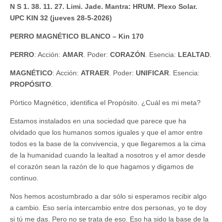
N S 1. 38. 11. 27. Limi. Jade. Mantra: HRUM. Plexo Solar.
UPC KIN 32 (jueves 28-5-2026)
PERRO MAGNÉTICO BLANCO – Kin 170
PERRO
: Acción:
AMAR
. Poder:
CORAZÓN
. Esencia:
LEALTAD
.
MAGNÉTICO
: Acción:
ATRAER
. Poder:
UNIFICAR
. Esencia:
PROPÓSITO
.
Pórtico Magnético, identifica el Propósito. ¿Cuál es mi meta?
Estamos instalados en una sociedad que parece que ha
olvidado que los humanos somos iguales y que el amor entre
todos es la base de la convivencia, y que llegaremos a la cima
de la humanidad cuando la lealtad a nosotros y el amor desde
el corazón sean la razón de lo que hagamos y digamos de
continuo.
Nos hemos acostumbrado a dar sólo si esperamos recibir algo
a cambio. Eso sería intercambio entre dos personas, yo te doy
si tú me das. Pero no se trata de eso. Eso ha sido la base de la