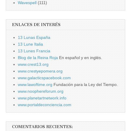
Wavespell
(111)
ENLACES DE INTERÉS
13 Lunas España
13 Lune Italia
13 Lunes Francia
Blog de la Reina Roja
En español y en inglés.
www.crest13.org
www.crestyepomera.org
www.galacticspacebook.com
www.lawoftime.org
Fundación para la Ley del Tiempo.
www.noophereforum.org
www.planetartnetwork.info
www.portaldeconciencia.com
COMENTARIOS RECIENTES: