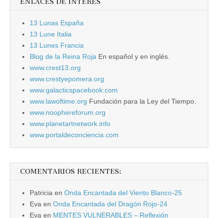
ENLACES DE INTERÉS
13 Lunas España
13 Lune Italia
13 Lunes Francia
Blog de la Reina Roja
En español y en inglés.
www.crest13.org
www.crestyepomera.org
www.galacticspacebook.com
www.lawoftime.org
Fundación para la Ley del Tiempo.
www.noophereforum.org
www.planetartnetwork.info
www.portaldeconciencia.com
COMENTARIOS RECIENTES:
Patricia
en
Onda Encantada del Viento Blanco-25
Eva
en
Onda Encantada del Dragón Rojo-24
Eva
en
MENTES VULNERABLES – Reflexión