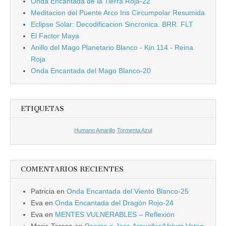
Onda Encantada de la Tierra Roja-22
Meditacion del Puente Arco Iris Circumpolar Resumida
Eclipse Solar: Decodificacion Sincronica. BRR. FLT
El Factor Maya
Anillo del Mago Planetario Blanco - Kin 114 - Reina
Roja
Onda Encantada del Mago Blanco-20
ETIQUETAS
Humano Amarillo
Tormenta Azul
COMENTARIOS RECIENTES
Patricia
en
Onda Encantada del Viento Blanco-25
Eva
en
Onda Encantada del Dragón Rojo-24
Eva
en
MENTES VULNERABLES – Reflexión
Maria Teresa
en
Poema a Jose Arguelles/Valum Votan