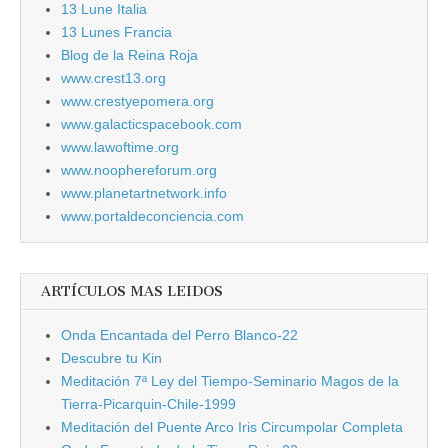
13 Lune Italia
13 Lunes Francia
Blog de la Reina Roja
www.crest13.org
www.crestyepomera.org
www.galacticspacebook.com
www.lawoftime.org
www.noophereforum.org
www.planetartnetwork.info
www.portaldeconciencia.com
ARTÍCULOS MAS LEIDOS
Onda Encantada del Perro Blanco-22
Descubre tu Kin
Meditación 7ª Ley del Tiempo-Seminario Magos de la
Tierra-Picarquin-Chile-1999
Meditación del Puente Arco Iris Circumpolar Completa