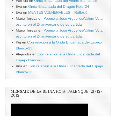
Patricia
en
Onda Encantada del Viento Blanco-25
Eva
en
Onda Encantada del Dragón Rojo-24
Eva
en
MENTES VULNERABLES – Reflexión
Maria Teresa
en
Poema a Jose Arguelles/Valum Votan
escrito en el 2º aniversario de su partida
Maria Teresa
en
Poema a Jose Arguelles/Valum Votan
escrito en el 2º aniversario de su partida
Kej
en
Con relación a la Onda Encantada del Espejo
Blanco-23
Alejandra
en
Con relación a la Onda Encantada del
Espejo Blanco-23
Ana
en
Con relación a la Onda Encantada del Espejo
Blanco-23
MENSAJE DE LA REINA ROJA. PALENQUE. 21-12-
2012