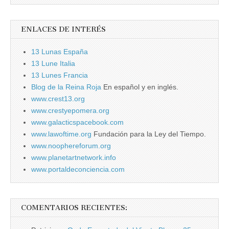
ENLACES DE INTERÉS
13 Lunas España
13 Lune Italia
13 Lunes Francia
Blog de la Reina Roja
En español y en inglés.
www.crest13.org
www.crestyepomera.org
www.galacticspacebook.com
www.lawoftime.org
Fundación para la Ley del Tiempo.
www.noophereforum.org
www.planetartnetwork.info
www.portaldeconciencia.com
COMENTARIOS RECIENTES: