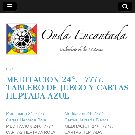
Calendario de las 13 Lunas
Onda
LINK
MEDITACION 24ª.- 7777.
encantada
TABLERO DE JUEGO Y CARTAS
HEPTADA AZUL
Meditacion 24. 7777.
Meditacion 24. 7777.
Cartas Heptada Roja
Cartas Heptada Blanca
MEDITACION 24ª.- 7777.
MEDITACION 24ª.- 7777.
CARTAS HEPTADA ROJA
CARTAS HEPTADA