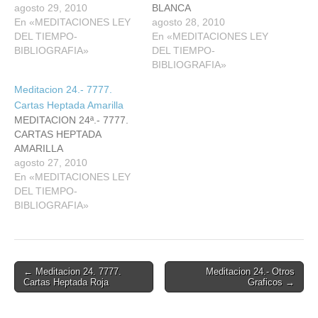
agosto 29, 2010
BLANCA
En «MEDITACIONES LEY
agosto 28, 2010
DEL TIEMPO-
En «MEDITACIONES LEY
BIBLIOGRAFIA»
DEL TIEMPO-
BIBLIOGRAFIA»
Meditacion 24.- 7777.
Cartas Heptada Amarilla
MEDITACION 24ª.- 7777.
CARTAS HEPTADA
AMARILLA
agosto 27, 2010
En «MEDITACIONES LEY
DEL TIEMPO-
BIBLIOGRAFIA»
Post
← Meditacion 24. 7777.
Meditacion 24.- Otros
Cartas Heptada Roja
Graficos →
navigation