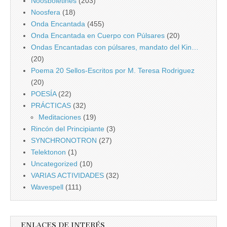
Noosboletines
(203)
Noosfera
(18)
Onda Encantada
(455)
Onda Encantada en Cuerpo con Púlsares
(20)
Ondas Encantadas con púlsares, mandato del Kin…
(20)
Poema 20 Sellos-Escritos por M. Teresa Rodriguez
(20)
POESÍA
(22)
PRÁCTICAS
(32)
Meditaciones
(19)
Rincón del Principiante
(3)
SYNCHRONOTRON
(27)
Telektonon
(1)
Uncategorized
(10)
VARIAS ACTIVIDADES
(32)
Wavespell
(111)
ENLACES DE INTERÉS