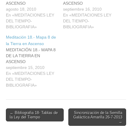
ASCENSO
ASCENSO
agosto 18, 2010
septiembre 16, 2010
En «MEDITACIONES LEY
En «MEDITACIONES LEY
DEL TIEMPO-
DEL TIEMPO-
BIBLIOGRAFIA»
BIBLIOGRAFIA»
Meditación 18.- Mapa 8 de
la Tierra en Ascenso
MEDITACIÓN 18.- MAPA 8
DE LA TIERRA EN
ASCENSO
septiembre 15, 2010
En «MEDITACIONES LEY
DEL TIEMPO-
BIBLIOGRAFIA»
Post
← Bibliografia 18- Tablas de
Sincronización de la Semilla
la Ley del Tiempo
Galáctica Amarilla 26-7-2013
navigation
→