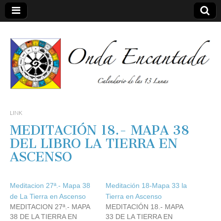
Calendario de las 13 Lunas
Onda
LINK
MEDITACIÓN 18.- MAPA 38
encantada
DEL LIBRO LA TIERRA EN
ASCENSO
Meditacion 27ª.- Mapa 38
Meditación 18-Mapa 33 la
de La Tierra en Ascenso
Tierra en Ascenso
MEDITACION 27ª.- MAPA
MEDITACIÓN 18.- MAPA
38 DE LA TIERRA EN
33 DE LA TIERRA EN