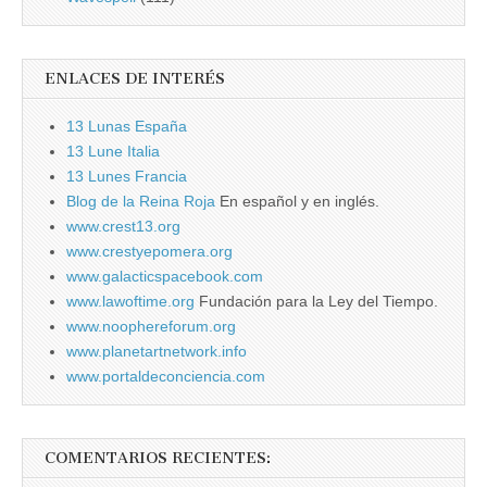
ENLACES DE INTERÉS
13 Lunas España
13 Lune Italia
13 Lunes Francia
Blog de la Reina Roja
En español y en inglés.
www.crest13.org
www.crestyepomera.org
www.galacticspacebook.com
www.lawoftime.org
Fundación para la Ley del Tiempo.
www.noophereforum.org
www.planetartnetwork.info
www.portaldeconciencia.com
COMENTARIOS RECIENTES: