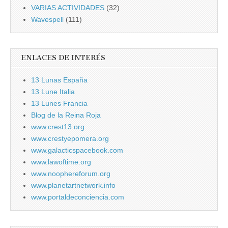
VARIAS ACTIVIDADES
(32)
Wavespell
(111)
ENLACES DE INTERÉS
13 Lunas España
13 Lune Italia
13 Lunes Francia
Blog de la Reina Roja
www.crest13.org
www.crestyepomera.org
www.galacticspacebook.com
www.lawoftime.org
www.noophereforum.org
www.planetartnetwork.info
www.portaldeconciencia.com