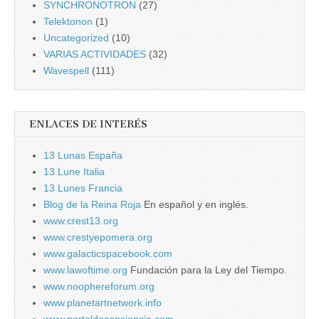
SYNCHRONOTRON
(27)
Telektonon
(1)
Uncategorized
(10)
VARIAS ACTIVIDADES
(32)
Wavespell
(111)
ENLACES DE INTERÉS
13 Lunas España
13 Lune Italia
13 Lunes Francia
Blog de la Reina Roja
En español y en inglés.
www.crest13.org
www.crestyepomera.org
www.galacticspacebook.com
www.lawoftime.org
Fundación para la Ley del Tiempo.
www.noophereforum.org
www.planetartnetwork.info
www.portaldeconciencia.com