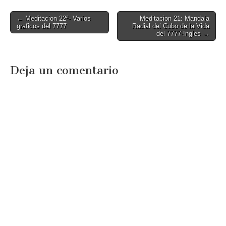
FRACTALES DEL TIEMPO
RADIAL 4
Post
← Meditacion 22ª- Varios
Meditacion 21: Mandala
graficos del 7777
Radial del Cubo de la Vida
navigation
del 7777-Ingles →
Deja un comentario