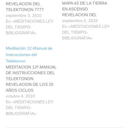
MAPA 43 DE LA TIERRA
REVELACION DEL
EN ASCENSO
TELEKTONON 7777
REVELACION DEL
septiembre 3, 2010
TELEKTONON 7777 LA
septiembre 6, 2010
En «MEDITACIONES LEY
LEY DEL CUBO Y LOS
En «MEDITACIONES LEY
DEL TIEMPO-
SIETE PLASMAS
DEL TIEMPO-
BIBLIOGRAFIA»
RADIALES
BIBLIOGRAFIA»
Meditación 12-Manual de
Instrucciones del
Telektonon
MEDITACION 12ª-MANUAL
DE INSTRUCCIONES DEL
TELEKTONON
REVELACION DE LOS 20
AÑOS CICLOS
FRACTALES DEL TIEMPO
octubre 4, 2010
RADIAL 1 CICLOS
En «MEDITACIONES LEY
FRACTALES DEL TIEMPO
DEL TIEMPO-
RADIAL 2 CICLOS
BIBLIOGRAFIA»
FRACTALES DEL TIEMPO
RADIAL 3 CICLOS