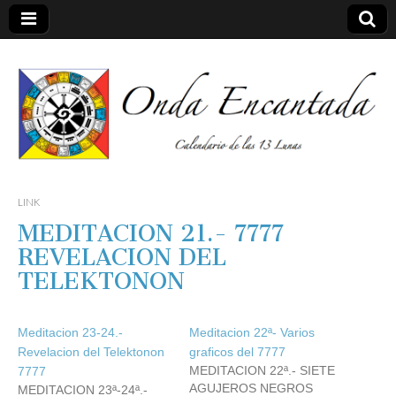
Calendario de las 13 Lunas
Onda
LINK
MEDITACION 21.- 7777
encantada
REVELACION DEL
TELEKTONON
Meditacion 23-24.-
Meditacion 22ª- Varios
Revelacion del Telektonon
graficos del 7777
MEDITACION 22ª.- SIETE
7777
AGUJEROS NEGROS
MEDITACION 23ª-24ª.-