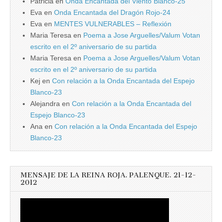
Patricia
en
Onda Encantada del Viento Blanco-25
Eva
en
Onda Encantada del Dragón Rojo-24
Eva
en
MENTES VULNERABLES – Reflexión
Maria Teresa
en
Poema a Jose Arguelles/Valum Votan
escrito en el 2º aniversario de su partida
Maria Teresa
en
Poema a Jose Arguelles/Valum Votan
escrito en el 2º aniversario de su partida
Kej
en
Con relación a la Onda Encantada del Espejo
Blanco-23
Alejandra
en
Con relación a la Onda Encantada del
Espejo Blanco-23
Ana
en
Con relación a la Onda Encantada del Espejo
Blanco-23
MENSAJE DE LA REINA ROJA. PALENQUE. 21-12-
2012