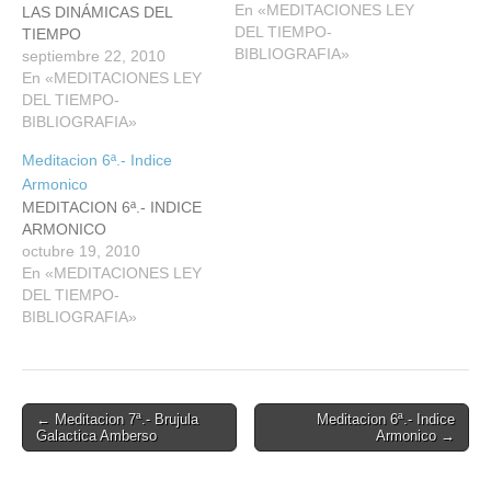
En «MEDITACIONES LEY
LAS DINÁMICAS DEL
DEL TIEMPO-
TIEMPO
BIBLIOGRAFIA»
septiembre 22, 2010
En «MEDITACIONES LEY
DEL TIEMPO-
BIBLIOGRAFIA»
Meditacion 6ª.- Indice
Armonico
MEDITACION 6ª.- INDICE
ARMONICO
octubre 19, 2010
En «MEDITACIONES LEY
DEL TIEMPO-
BIBLIOGRAFIA»
Post
← Meditacion 7ª.- Brujula
Meditacion 6ª.- Indice
Galactica Amberso
Armonico →
navigation