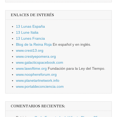
ENLACES DE INTERÉS
13 Lunas España
13 Lune Italia
13 Lunes Francia
Blog de la Reina Roja
En español y en inglés.
www.crest13.org
www.crestyepomera.org
www.galacticspacebook.com
www.lawoftime.org
Fundación para la Ley del Tiempo.
www.noophereforum.org
www.planetartnetwork.info
www.portaldeconciencia.com
COMENTARIOS RECIENTES: