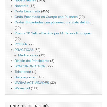
Noosboletines
(203)
Noosfera
(18)
Onda Encantada
(455)
Onda Encantada en Cuerpo con Púlsares
(20)
Ondas Encantadas con púlsares, mandato del Kin…
(20)
Poema 20 Sellos-Escritos por M. Teresa Rodriguez
(20)
POESÍA
(22)
PRÁCTICAS
(32)
Meditaciones
(19)
Rincón del Principiante
(3)
SYNCHRONOTRON
(27)
Telektonon
(1)
Uncategorized
(10)
VARIAS ACTIVIDADES
(32)
Wavespell
(111)
ENLACES DE INTERÉS