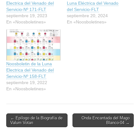
Electrica del Venado del
Luna Eléctrica del Venado
Servicio-Nº 171-FLT
del Servicio-FLT
septiembre 19, 2023
septiembre 20, 2024
En «Noosboletines»
En «Noosboletines»
Noosboletin de la Luna
Electrica del Venado del
Servicio-Nº 158-FLT
septiembre 19, 2022
En «Noosboletines»
Post
← Epílogo de la Biografía de
Onda Encantada del Mago
Valum Votan
Blanco-04 →
navigation