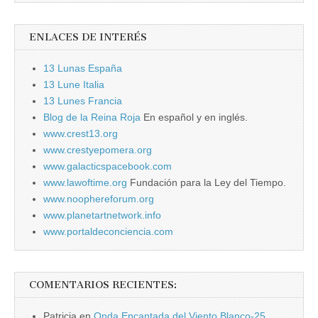
ENLACES DE INTERÉS
13 Lunas España
13 Lune Italia
13 Lunes Francia
Blog de la Reina Roja
En español y en inglés.
www.crest13.org
www.crestyepomera.org
www.galacticspacebook.com
www.lawoftime.org
Fundación para la Ley del Tiempo.
www.noophereforum.org
www.planetartnetwork.info
www.portaldeconciencia.com
COMENTARIOS RECIENTES:
Patricia
en
Onda Encantada del Viento Blanco-25