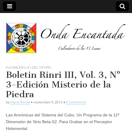
Calendario de las 13 Lunas
Onda
FUNDACIÓN LEY DEL TIEMPO
Boletin Rinri III, Vol. 3, Nº
encantada
3-Edición Misterio de la
Piedra
by
Maria Teresa
•
noviembre 9, 2011
•
0 Comments
Las Armónicas del Sistema del Cubo. Un Programa de la 11ª
Dimensión de Sirio Beta-52. Para Grabar en el Perceptor
Holomental.