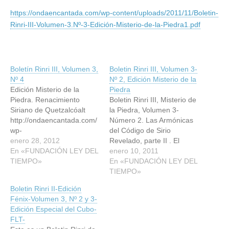
https://ondaencantada.com/wp-content/uploads/2011/11/Boletin-
Rinri-III-Volumen-3.Nº-3-Edición-Misterio-de-la-Piedra1.pdf
Boletín Rinri III, Volumen 3,
Boletin Rinri III, Volumen 3-
Nº 4
Nº 2, Edición Misterio de la
Edición Misterio de la
Piedra
Piedra. Renacimiento
Boletin Rinri III, Misterio de
Siriano de Quetzalcóalt
la Piedra, Volumen 3-
http://ondaencantada.com/
Número 2. Las Armónicas
wp-
del Código de Sirio
content/uploads/2012/01/B
enero 28, 2012
Revelado, parte II . El
oletín-del-Proyecto-Rinri-
En «FUNDACIÓN LEY DEL
Acorde Perdido y el
enero 10, 2011
III-Volumen-3-Nº-4-Edición-
TIEMPO»
Intervalo del Tiempo
En «FUNDACIÓN LEY DEL
Misterio-de-la-Piedra.pdf
Perdido. Una Oportunidad
TIEMPO»
Especial para los Magos
Boletin Rinri II-Edición
de la Tierra. Este Boletin
Fénix-Volumen 3, Nº 2 y 3-
fue editado el día 1 de la
Edición Especial del Cubo-
Luna Resonante, kin…
FLT-