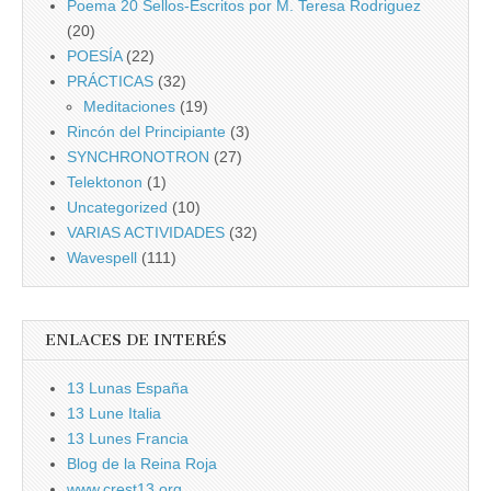
Poema 20 Sellos-Escritos por M. Teresa Rodriguez
(20)
POESÍA
(22)
PRÁCTICAS
(32)
Meditaciones
(19)
Rincón del Principiante
(3)
SYNCHRONOTRON
(27)
Telektonon
(1)
Uncategorized
(10)
VARIAS ACTIVIDADES
(32)
Wavespell
(111)
ENLACES DE INTERÉS
13 Lunas España
13 Lune Italia
13 Lunes Francia
Blog de la Reina Roja
www.crest13.org