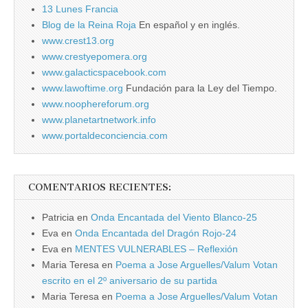
13 Lunes Francia
Blog de la Reina Roja
En español y en inglés.
www.crest13.org
www.crestyepomera.org
www.galacticspacebook.com
www.lawoftime.org
Fundación para la Ley del Tiempo.
www.noophereforum.org
www.planetartnetwork.info
www.portaldeconciencia.com
COMENTARIOS RECIENTES:
Patricia
en
Onda Encantada del Viento Blanco-25
Eva
en
Onda Encantada del Dragón Rojo-24
Eva
en
MENTES VULNERABLES – Reflexión
Maria Teresa
en
Poema a Jose Arguelles/Valum Votan
escrito en el 2º aniversario de su partida
Maria Teresa
en
Poema a Jose Arguelles/Valum Votan