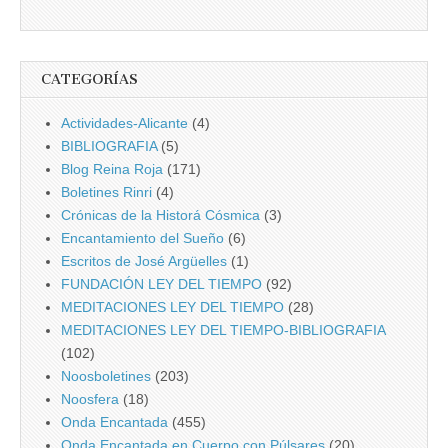
CATEGORÍAS
Actividades-Alicante
(4)
BIBLIOGRAFIA
(5)
Blog Reina Roja
(171)
Boletines Rinri
(4)
Crónicas de la Historá Cósmica
(3)
Encantamiento del Sueño
(6)
Escritos de José Argüelles
(1)
FUNDACIÓN LEY DEL TIEMPO
(92)
MEDITACIONES LEY DEL TIEMPO
(28)
MEDITACIONES LEY DEL TIEMPO-BIBLIOGRAFIA
(102)
Noosboletines
(203)
Noosfera
(18)
Onda Encantada
(455)
Onda Encantada en Cuerpo con Púlsares
(20)