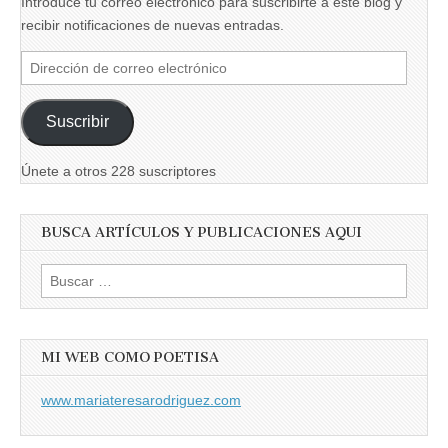
Introduce tu correo electrónico para suscribirte a este blog y
recibir notificaciones de nuevas entradas.
Dirección
de
correo
Suscribir
electrónico
Únete a otros 228 suscriptores
BUSCA ARTÍCULOS Y PUBLICACIONES AQUI
Buscar:
MI WEB COMO POETISA
www.mariateresarodriguez.com