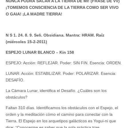
NUNCA PODRÁ SACAR A LA TIERRA DE MÍ! (FRASE DE VV)
¡TOMEMOS CONSCIENCIA DE LA TIERRA COMO SER VIVO
O GAIA! ¡LA MADRE TIERRA!
N S 1. 24. 8. 9. Seli. Obsidiana. Mantra: HRAM. Raíz
(miércoles 15-2-2011)
ESPEJO LUNAR BLANCO – Kin 158
ESPEJO: Acción: REFLEJAR. Poder: SIN FIN. Esencia: ORDEN.
LUNAR: Acción: ESTABILIZAR. Poder: POLARIZAR. Esencia:
DESAFÍO.
La Cámara Lunar, identifica el Desafío. ¿Cuáles son los
obstáculos?
Faltan 310 días. Identificamos los obstáculos con el Espejo, el
orden y la meditación cómo el camino para conectar con la
Tierra. El Espejo en los arquetipos galácticos es Yogui-ni que
dice: “Conocerme es saber que la sola práctica trae