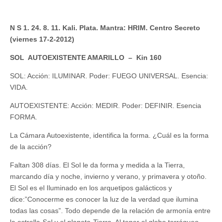
N S 1. 24. 8. 11. Kali. Plata. Mantra: HRIM. Centro Secreto
(viernes 17-2-2012)
SOL AUTOEXISTENTE AMARILLO – Kin 160
SOL: Acción: ILUMINAR. Poder: FUEGO UNIVERSAL. Esencia:
VIDA.
AUTOEXISTENTE: Acción: MEDIR. Poder: DEFINIR. Esencia
FORMA.
La Cámara Autoexistente, identifica la forma. ¿Cuál es la forma
de la acción?
Faltan 308 días. El Sol le da forma y medida a la Tierra,
marcando día y noche, invierno y verano, y primavera y otoño.
El Sol es el Iluminado en los arquetipos galácticos y
dice:”Conocerme es conocer la luz de la verdad que ilumina
todas las cosas”. Todo depende de la relación de armonía entre
la estrella-Sol y el planeta-Tierra. Al tener el globo terráqueo