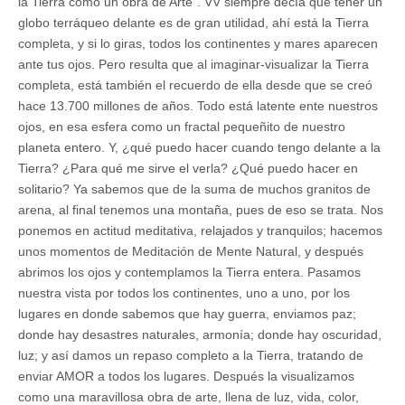
la Tierra como un obra de Arte”. VV siempre decía que tener un
globo terráqueo delante es de gran utilidad, ahí está la Tierra
completa, y si lo giras, todos los continentes y mares aparecen
ante tus ojos. Pero resulta que al imaginar-visualizar la Tierra
completa, está también el recuerdo de ella desde que se creó
hace 13.700 millones de años. Todo está latente ente nuestros
ojos, en esa esfera como un fractal pequeñito de nuestro
planeta entero. Y, ¿qué puedo hacer cuando tengo delante a la
Tierra? ¿Para qué me sirve el verla? ¿Qué puedo hacer en
solitario? Ya sabemos que de la suma de muchos granitos de
arena, al final tenemos una montaña, pues de eso se trata. Nos
ponemos en actitud meditativa, relajados y tranquilos; hacemos
unos momentos de Meditación de Mente Natural, y después
abrimos los ojos y contemplamos la Tierra entera. Pasamos
nuestra vista por todos los continentes, uno a uno, por los
lugares en donde sabemos que hay guerra, enviamos paz;
donde hay desastres naturales, armonía; donde hay oscuridad,
luz; y así damos un repaso completo a la Tierra, tratando de
enviar AMOR a todos los lugares. Después la visualizamos
como una maravillosa obra de arte, llena de luz, vida, color,