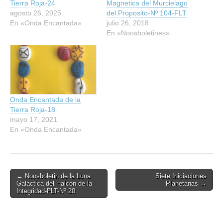
Tierra Roja-24
Magnetica del Murcielago
agosto 26, 2025
del Proposito-Nº 104-FLT
En «Onda Encantada»
julio 26, 2018
En «Noosboletines»
Onda Encantada de la
Tierra Roja-18
mayo 17, 2021
En «Onda Encantada»
Post
← Noosboletin de la Luna
Siete Iniciaciones
Galáctica del Halcón de la
Planetarias →
navigation
Integridad-FLT-Nº 20