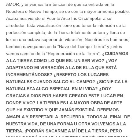
AMOR, y enviamos la intención de que su entrada en la
Noosfera o Nuevo Tiempo, se de con la mayor armonía posible.
Acabamos viendo el Puente Arco Iris Circumpolar a su
alrededor. Esta visualización tiene que tener la intención de la
perfección completa, de la Tierra totalmente entera y llena de
luz en una octava superior de vibración. Nosotros los humanos,
también navegamos en la “Nave del Tiempo Tierra” y juntos
vamos camino de la “Regeneración de la Tierra”.
¿CUIDAMOS
A LA TIERRA COMO LO QUE ES: UN SER VIVO? ¿VOY
ADAPTANDO MI VIBRACIÓN A LA DE ELLA QUE ESTÁ
INCREMENTÁNDOSE? ¿RESPETO LOS LUGARES
NATURALES CUANDO SALGO AL CAMPO? ¿SIGNIFICA LA
NATURALEZA ALGO ESPECIAL EN MI VIDA? ¿DOY
GRACIAS A DIOS POR HABER CREADO ESTE LUGAR EN
DONDE VIVO? LA TIERRA ES LA MAYOR OBRA DE ARTE
QUE HA EXISTIDO Y QUE JAMÁS EXISTIRÁ. DEBEMOS
AMARLA Y RESPETARLA. RECUERDA, TODOS AL FINAL DE
NUESTRA VIDA, DE UNA FORMA U OTRA VOLVEMOS A LA
TIERRA. ¡PODRÁN SACARME A MÍ DE LA TIERRA, PERO