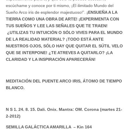
escúchame y conoce por ti mismo, ¡El ilimitado Mundo del
Sueño Arco iris de esplendor majestuoso!”.
¡ENSUEÑA A LA
TIERRA COMO UNA OBRA DE ARTE! ¡EXPERIMENTA CON
TUS SUEÑOS Y LEE LAS SEÑALES QUE TE TRAEN!
¿UTILIZAS TU INTUICIÓN O SÓLO VIVES PARA EL MUNDO
DE LA REALIDAD MATERIAL? ¡TODO ESTÁ ANTE
NUESTROS OJOS, SÓLO HAY QUE QUITAR EL SÚTIL VELO
QUE SE INTERPONE! ¿TE ATREVES A QUITARLO? ¡LA
CLARIDAD Y LA INSPIRACIÓN APARECERÁN!
MEDITACIÓN DEL PUENTE ARCO IRIS, ÁTOMO DE TIEMPO
BLANCO.
N S 1. 24. 8. 15. Dali. Onix. Mantra: OM. Corona (martes 21-
2-2012)
SEMILLA GALÁCTICA AMARILLA – Kin 164