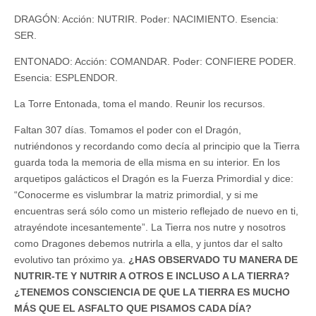
DRAGÓN: Acción: NUTRIR. Poder: NACIMIENTO. Esencia:
SER.
ENTONADO: Acción: COMANDAR. Poder: CONFIERE PODER.
Esencia: ESPLENDOR.
La Torre Entonada, toma el mando. Reunir los recursos.
Faltan 307 días. Tomamos el poder con el Dragón,
nutriéndonos y recordando como decía al principio que la Tierra
guarda toda la memoria de ella misma en su interior. En los
arquetipos galácticos el Dragón es la Fuerza Primordial y dice:
“Conocerme es vislumbrar la matriz primordial, y si me
encuentras será sólo como un misterio reflejado de nuevo en ti,
atrayéndote incesantemente”. La Tierra nos nutre y nosotros
como Dragones debemos nutrirla a ella, y juntos dar el salto
evolutivo tan próximo ya.
¿HAS OBSERVADO TU MANERA DE
NUTRIR-TE Y NUTRIR A OTROS E INCLUSO A LA TIERRA?
¿TENEMOS CONSCIENCIA DE QUE LA TIERRA ES MUCHO
MÁS QUE EL ASFALTO QUE PISAMOS CADA DÍA?