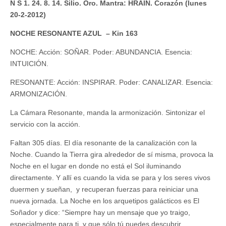
N S 1. 24. 8. 14. Silio. Oro. Mantra: HRAIN. Corazón (lunes
20-2-2012)
NOCHE RESONANTE AZUL – Kin 163
NOCHE: Acción: SOÑAR. Poder: ABUNDANCIA. Esencia:
INTUICIÓN.
RESONANTE: Acción: INSPIRAR. Poder: CANALIZAR. Esencia:
ARMONIZACIÓN.
La Cámara Resonante, manda la armonización. Sintonizar el
servicio con la acción.
Faltan 305 días. El día resonante de la canalización con la
Noche. Cuando la Tierra gira alrededor de sí misma, provoca la
Noche en el lugar en donde no está el Sol iluminando
directamente. Y allí es cuando la vida se para y los seres vivos
duermen y sueñan, y recuperan fuerzas para reiniciar una
nueva jornada. La Noche en los arquetipos galácticos es El
Soñador y dice: “Siempre hay un mensaje que yo traigo,
especialmente para ti, y que sólo tú puedes descubrir,