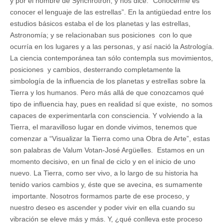
y por el nombre de Synchrotron, y nos dice: “Conocerme es
conocer el lenguaje de las estrellas”. En la antigüedad entre los
estudios básicos estaba el de los planetas y las estrellas,
Astronomía; y se relacionaban sus posiciones con lo que
ocurría en los lugares y a las personas, y así nació la Astrología.
La ciencia contemporánea tan sólo contempla sus movimientos,
posiciones y cambios, desterrando completamente la
simbología de la influencia de los planetas y estrellas sobre la
Tierra y los humanos. Pero más allá de que conozcamos qué
tipo de influencia hay, pues en realidad sí que existe, no somos
capaces de experimentarla con consciencia. Y volviendo a la
Tierra, el maravilloso lugar en donde vivimos, tenemos que
comenzar a “Visualizar la Tierra como una Obra de Arte”, estas
son palabras de Valum Votan-José Argüelles. Estamos en un
momento decisivo, en un final de ciclo y en el inicio de uno
nuevo. La Tierra, como ser vivo, a lo largo de su historia ha
tenido varios cambios y, éste que se avecina, es sumamente
importante. Nosotros formamos parte de ese proceso, y
nuestro deseo es ascender y poder vivir en ella cuando su
vibración se eleve más y más. Y, ¿qué conlleva este proceso