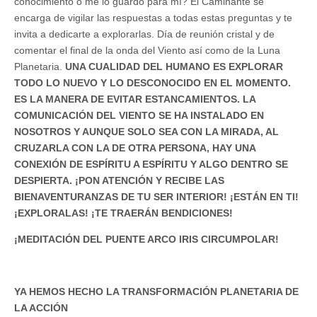
conocimiento o me lo guardo para mí? El Caminante se
encarga de vigilar las respuestas a todas estas preguntas y te
invita a dedicarte a explorarlas. Día de reunión cristal y de
comentar el final de la onda del Viento así como de la Luna
Planetaria.
UNA CUALIDAD DEL HUMANO ES EXPLORAR
TODO LO NUEVO Y LO DESCONOCIDO EN EL MOMENTO.
ES LA MANERA DE EVITAR ESTANCAMIENTOS. LA
COMUNICACIÓN DEL VIENTO SE HA INSTALADO EN
NOSOTROS Y AUNQUE SOLO SEA CON LA MIRADA, AL
CRUZARLA CON LA DE OTRA PERSONA, HAY UNA
CONEXIÓN DE ESPÍRITU A ESPÍRITU Y ALGO DENTRO SE
DESPIERTA. ¡PON ATENCIÓN Y RECIBE LAS
BIENAVENTURANZAS DE TU SER INTERIOR! ¡ESTÁN EN TI!
¡EXPLORALAS! ¡TE TRAERÁN BENDICIONES!
¡MEDITACIÓN DEL PUENTE ARCO IRIS CIRCUMPOLAR!
YA HEMOS HECHO LA TRANSFORMACIÓN PLANETARIA DE
LA ACCIÓN