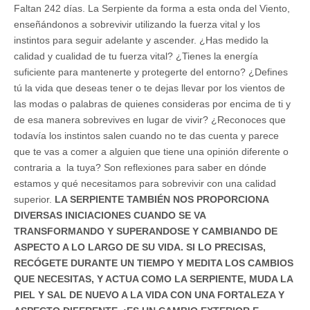
Faltan 242 días. La Serpiente da forma a esta onda del Viento,
enseñándonos a sobrevivir utilizando la fuerza vital y los
instintos para seguir adelante y ascender. ¿Has medido la
calidad y cualidad de tu fuerza vital? ¿Tienes la energía
suficiente para mantenerte y protegerte del entorno? ¿Defines
tú la vida que deseas tener o te dejas llevar por los vientos de
las modas o palabras de quienes consideras por encima de ti y
de esa manera sobrevives en lugar de vivir? ¿Reconoces que
todavía los instintos salen cuando no te das cuenta y parece
que te vas a comer a alguien que tiene una opinión diferente o
contraria a la tuya? Son reflexiones para saber en dónde
estamos y qué necesitamos para sobrevivir con una calidad
superior.
LA SERPIENTE TAMBIÉN NOS PROPORCIONA
DIVERSAS INICIACIONES CUANDO SE VA
TRANSFORMANDO Y SUPERANDOSE Y CAMBIANDO DE
ASPECTO A LO LARGO DE SU VIDA. SI LO PRECISAS,
RECÓGETE DURANTE UN TIEMPO Y MEDITA LOS CAMBIOS
QUE NECESITAS, Y ACTUA COMO LA SERPIENTE, MUDA LA
PIEL Y SAL DE NUEVO A LA VIDA CON UNA FORTALEZA Y