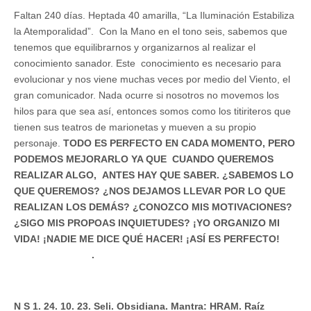
Faltan 240 días. Heptada 40 amarilla, “La Iluminación Estabiliza
la Atemporalidad”. Con la Mano en el tono seis, sabemos que
tenemos que equilibrarnos y organizarnos al realizar el
conocimiento sanador. Este conocimiento es necesario para
evolucionar y nos viene muchas veces por medio del Viento, el
gran comunicador. Nada ocurre si nosotros no movemos los
hilos para que sea así, entonces somos como los titiriteros que
tienen sus teatros de marionetas y mueven a su propio
personaje.
TODO ES PERFECTO EN CADA MOMENTO, PERO
PODEMOS MEJORARLO YA QUE CUANDO QUEREMOS
REALIZAR ALGO, ANTES HAY QUE SABER. ¿SABEMOS LO
QUE QUEREMOS? ¿NOS DEJAMOS LLEVAR POR LO QUE
REALIZAN LOS DEMÁS? ¿CONOZCO MIS MOTIVACIONES?
¿SIGO MIS PROPOAS INQUIETUDES? ¡YO ORGANIZO MI
VIDA! ¡NADIE ME DICE QUÉ HACER! ¡ASÍ ES PERFECTO!
.
N S 1. 24. 10. 23. Seli. Obsidiana. Mantra: HRAM. Raíz