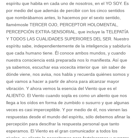
espíritu que habita en cada uno de nosotros, en el YO SOY. Es
por medio del que además de percibir con los cinco sentidos
que nombrábamos antes, lo hacemos por el sexto sentido,
llamémosle TERCER OJO, PERCEPTOR HOLOMENTAL,
PERCEPCIÓN EXTRA-SENSORIAL, que incluye la TELEPATÍA
Y TODOS LAS CUALIDADES SUPERIORES DEL SER. Nuestro
espíritu sabe, independientemente de la inteligencia y sabiduría
que cada humano tiene. Él conoce ambos mundos, y cuando
nuestra consciencia está preparada nos lo manifiesta. Así que
ya sabemos, escuchar esa vocecita interior que sin saber de
dónde viene, nos avisa, nos habla y recuerda quiénes somos y
qué vamos a hacer a partir de ahora para alcanzar mayor
vibración. Y ahora vemos la esencia del Viento que es el
ALIENTO. El Viento cuando sopla es como un aliento que nos
llega a los oídos en forma de zumbido o susurro y que algunas
veces es casi imperceptible. Y por medio de él, nos vienen las
respuestas desde el mundo del espíritu, sólo debemos afinar la
percepción para descifrar la respuesta personal que tanto
esperamos. El Viento es el gran comunicador a todos los
niveles, su aliento lo necesitamos para fortalecernos y avanzar,