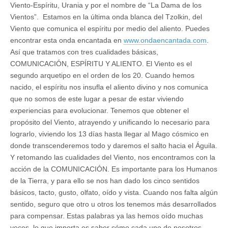
Viento-Espíritu, Urania y por el nombre de “La Dama de los
Vientos”. Estamos en la última onda blanca del Tzolkin, del
Viento que comunica el espíritu por medio del aliento. Puedes
encontrar esta onda encantada en
www.ondaencantada.com
.
Así que tratamos con tres cualidades básicas,
COMUNICACIÓN, ESPÍRITU Y ALIENTO. El Viento es el
segundo arquetipo en el orden de los 20. Cuando hemos
nacido, el espíritu nos insufla el aliento divino y nos comunica
que no somos de este lugar a pesar de estar viviendo
experiencias para evolucionar. Tenemos que obtener el
propósito del Viento, atrayendo y unificando lo necesario para
lograrlo, viviendo los 13 días hasta llegar al Mago cósmico en
donde transcenderemos todo y daremos el salto hacia el Águila.
Y retomando las cualidades del Viento, nos encontramos con la
acción de la COMUNICACIÓN. Es importante para los Humanos
de la Tierra, y para ello se nos han dado los cinco sentidos
básicos, tacto, gusto, olfato, oído y vista. Cuando nos falta algún
sentido, seguro que otro u otros los tenemos más desarrollados
para compensar. Estas palabras ya las hemos oído muchas
veces, lo que importa es saber cómo cada uno de nosotros