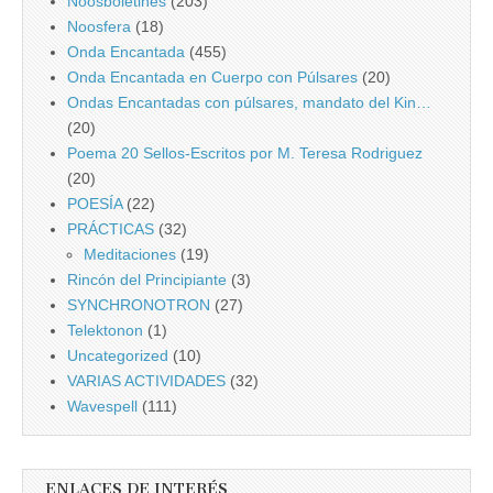
Noosboletines
(203)
Noosfera
(18)
Onda Encantada
(455)
Onda Encantada en Cuerpo con Púlsares
(20)
Ondas Encantadas con púlsares, mandato del Kin…
(20)
Poema 20 Sellos-Escritos por M. Teresa Rodriguez
(20)
POESÍA
(22)
PRÁCTICAS
(32)
Meditaciones
(19)
Rincón del Principiante
(3)
SYNCHRONOTRON
(27)
Telektonon
(1)
Uncategorized
(10)
VARIAS ACTIVIDADES
(32)
Wavespell
(111)
ENLACES DE INTERÉS