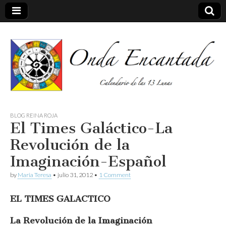
Calendario de las 13 Lunas
Onda
BLOG REINA ROJA
El Times Galáctico-La
encantada
Revolución de la
Imaginación-Español
by
Maria Teresa
•
julio 31, 2012
•
1 Comment
EL TIMES GALACTICO
La Revolución de la Imaginación