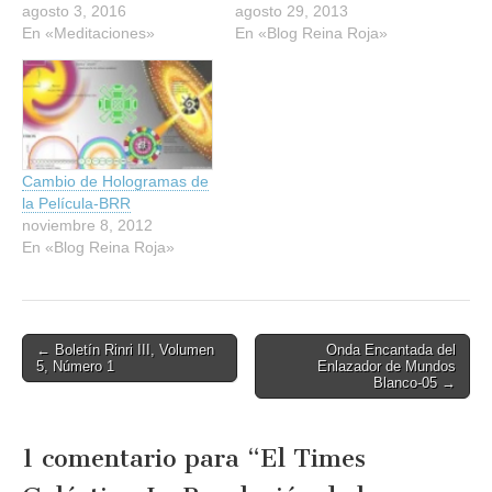
agosto 3, 2016
agosto 29, 2013
En «Meditaciones»
En «Blog Reina Roja»
Cambio de Hologramas de
la Película-BRR
noviembre 8, 2012
En «Blog Reina Roja»
Post
← Boletín Rinri III, Volumen
Onda Encantada del
5, Número 1
Enlazador de Mundos
navigation
Blanco-05 →
1 comentario para “
El Times