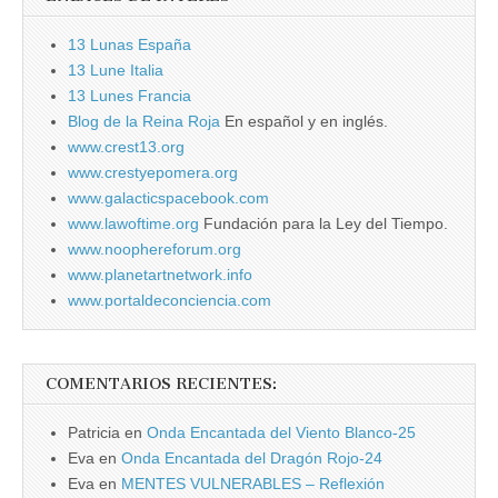
13 Lunas España
13 Lune Italia
13 Lunes Francia
Blog de la Reina Roja
En español y en inglés.
www.crest13.org
www.crestyepomera.org
www.galacticspacebook.com
www.lawoftime.org
Fundación para la Ley del Tiempo.
www.noophereforum.org
www.planetartnetwork.info
www.portaldeconciencia.com
COMENTARIOS RECIENTES:
Patricia
en
Onda Encantada del Viento Blanco-25
Eva
en
Onda Encantada del Dragón Rojo-24
Eva
en
MENTES VULNERABLES – Reflexión