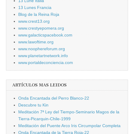
13 Lune Italia
13 Lunes Francia
Blog de la Reina Roja
www.crest13.org
www.crestyepomera.org
www.galacticspacebook.com
www.lawoftime.org
www.noophereforum.org
www.planetartnetwork.info
www.portaldeconciencia.com
ARTÍCULOS MAS LEIDOS
Onda Encantada del Perro Blanco-22
Descubre tu Kin
Meditación 7ª Ley del Tiempo-Seminario Magos de la
Tierra-Picarquin-Chile-1999
Meditación del Puente Arco Iris Circumpolar Completa
Onda Encantada de la Tierra Roja-22