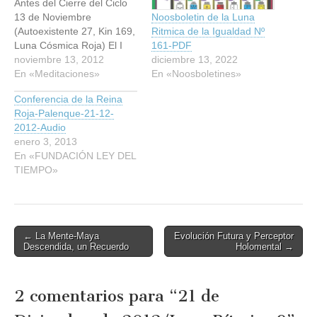
Antes del Cierre del Ciclo
13 de Noviembre
Noosboletin de la Luna
(Autoexistente 27, Kin 169,
Ritmica de la Igualdad Nº
Luna Cósmica Roja) El I
161-PDF
Ching Galáctico del Ciclo
noviembre 13, 2012
diciembre 13, 2022
de la Creación perpetuo de
En «Meditaciones»
En «Noosboletines»
28 días (ver CHC Vol. VI):
Conferencia de la Reina
Codón 29/23: Cristal de
Roja-Palenque-21-12-
Luna/Corazón informado
2012-Audio
por Luna de Tiempo, El
enero 3, 2013
Espacio Fluye como…
En «FUNDACIÓN LEY DEL
TIEMPO»
Post
← La Mente-Maya
Evolución Futura y Perceptor
Descendida, un Recuerdo
Holomental →
navigation
2 comentarios para “
21 de