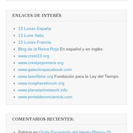
ENLACES DE INTERÉS
13 Lunas España
13 Lune Italia
13 Lunes Francia
Blog de la Reina Roja
En español y en inglés.
www.crest13.org
www.crestyepomera.org
www.galacticspacebook.com
www.lawoftime.org
Fundación para la Ley del Tiempo.
www.noophereforum.org
www.planetartnetwork.info
www.portaldeconciencia.com
COMENTARIOS RECIENTES:
Patricia
en
Onda Encantada del Viento Blanco-25