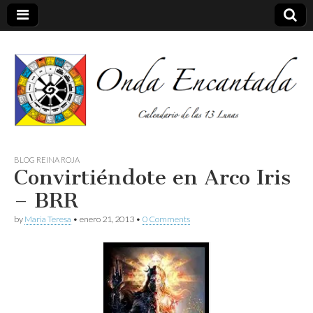
Calendario de las 13 Lunas
Onda
BLOG REINA ROJA
Convirtiéndote en Arco Iris
encantada
– BRR
by
Maria Teresa
•
enero 21, 2013
•
0 Comments