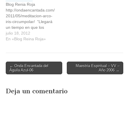
Blog Renia Roja
http://ondaencantada.com/
2011/05/meditacion-arco-
iris-circumpolar/ “Llegará
un tiempo en que los
pájaros caerán de los
julio 18, 2012
árboles, los ríos estarán
En «Blog Reina Roja»
envenenados y los lobos
morirán en los bosques.
Pero entonces, los
guerreros del arco iris
Post
← Onda Encantada del
Maestria Espiritual – VV –
aparecerán y salvarán el
Águila Azul-06
Año 2006 →
navigation
mundo”.
Deja un comentario
—Leyenda de los Indios
Cree Qué : Crear un
puente arco…