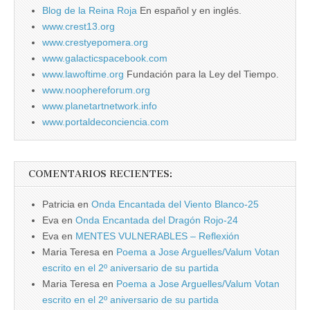
Blog de la Reina Roja
En español y en inglés.
www.crest13.org
www.crestyepomera.org
www.galacticspacebook.com
www.lawoftime.org
Fundación para la Ley del Tiempo.
www.noophereforum.org
www.planetartnetwork.info
www.portaldeconciencia.com
COMENTARIOS RECIENTES:
Patricia
en
Onda Encantada del Viento Blanco-25
Eva
en
Onda Encantada del Dragón Rojo-24
Eva
en
MENTES VULNERABLES – Reflexión
Maria Teresa
en
Poema a Jose Arguelles/Valum Votan
escrito en el 2º aniversario de su partida
Maria Teresa
en
Poema a Jose Arguelles/Valum Votan
escrito en el 2º aniversario de su partida