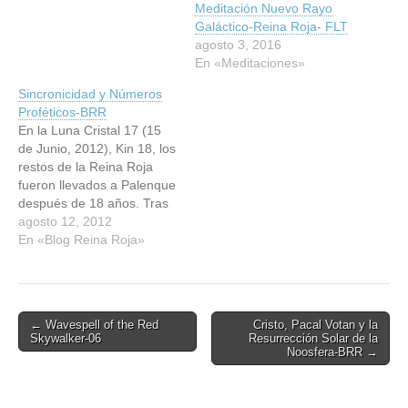
Meditación Nuevo Rayo
Galáctico-Reina Roja- FLT
agosto 3, 2016
En «Meditaciones»
Sincronicidad y Números
Proféticos-BRR
En la Luna Cristal 17 (15
de Junio, 2012), Kin 18, los
restos de la Reina Roja
fueron llevados a Palenque
después de 18 años. Tras
una experiencia OVNI en el
agosto 12, 2012
2000 en Palenque, mi vida
En «Blog Reina Roja»
ha sido orientada en torno
al misterio de la tumba de
la Reina Roja y su…
Post
← Wavespell of the Red
Cristo, Pacal Votan y la
Skywalker-06
Resurrección Solar de la
navigation
Noosfera-BRR →