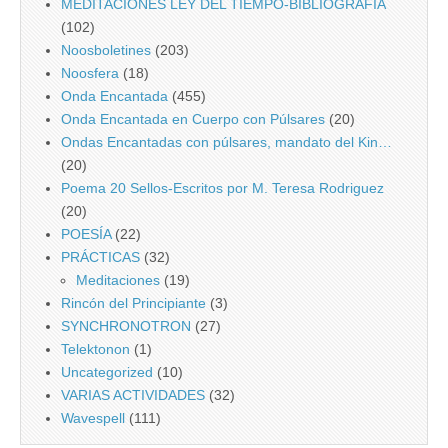
MEDITACIONES LEY DEL TIEMPO-BIBLIOGRAFIA
(102)
Noosboletines
(203)
Noosfera
(18)
Onda Encantada
(455)
Onda Encantada en Cuerpo con Púlsares
(20)
Ondas Encantadas con púlsares, mandato del Kin…
(20)
Poema 20 Sellos-Escritos por M. Teresa Rodriguez
(20)
POESÍA
(22)
PRÁCTICAS
(32)
Meditaciones
(19)
Rincón del Principiante
(3)
SYNCHRONOTRON
(27)
Telektonon
(1)
Uncategorized
(10)
VARIAS ACTIVIDADES
(32)
Wavespell
(111)