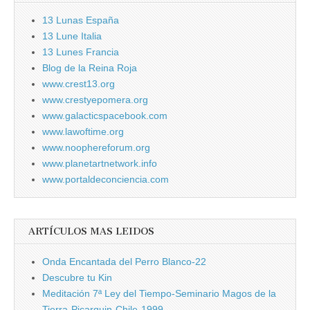
13 Lunas España
13 Lune Italia
13 Lunes Francia
Blog de la Reina Roja
www.crest13.org
www.crestyepomera.org
www.galacticspacebook.com
www.lawoftime.org
www.noophereforum.org
www.planetartnetwork.info
www.portaldeconciencia.com
ARTÍCULOS MAS LEIDOS
Onda Encantada del Perro Blanco-22
Descubre tu Kin
Meditación 7ª Ley del Tiempo-Seminario Magos de la
Tierra-Picarquin-Chile-1999