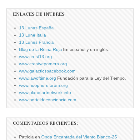
ENLACES DE INTERÉS
13 Lunas España
13 Lune Italia
13 Lunes Francia
Blog de la Reina Roja
En español y en inglés.
www.crest13.org
www.crestyepomera.org
www.galacticspacebook.com
www.lawoftime.org
Fundación para la Ley del Tiempo.
www.noophereforum.org
www.planetartnetwork.info
www.portaldeconciencia.com
COMENTARIOS RECIENTES:
Patricia
en
Onda Encantada del Viento Blanco-25