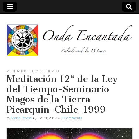
Calendario de las 13 Lunas
Onda
MEDITACIONES LEY DEL TIEMPO
Meditación 12ª de la Ley
encantada
del Tiempo-Seminario
Magos de la Tierra-
Picarquin-Chile-1999
by
Maria Teresa
•
julio 31, 2013
•
2 Comments