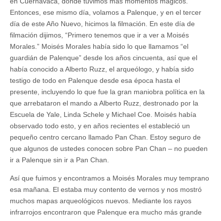
en Cuernavaca, donde tuvimos más momentos mágicos.
Entonces, ese mismo día, volamos a Palenque, y en el tercer
día de este Año Nuevo, hicimos la filmación. En este día de
filmación dijimos, “Primero tenemos que ir a ver a Moisés
Morales.” Moisés Morales había sido lo que llamamos “el
guardián de Palenque” desde los años cincuenta, así que el
había conocido a Alberto Ruzz, el arqueólogo, y había sido
testigo de todo en Palenque desde esa época hasta el
presente, incluyendo lo que fue la gran maniobra política en la
que arrebataron el mando a Alberto Ruzz, destronado por la
Escuela de Yale, Linda Schele y Michael Coe. Moisés había
observado todo esto, y en años recientes el estableció un
pequeño centro cercano llamado Pan Chan. Estoy seguro de
que algunos de ustedes conocen sobre Pan Chan – no pueden
ir a Palenque sin ir a Pan Chan.
Así que fuimos y encontramos a Moisés Morales muy temprano
esa mañana. El estaba muy contento de vernos y nos mostró
muchos mapas arqueológicos nuevos. Mediante los rayos
infrarrojos encontraron que Palenque era mucho más grande