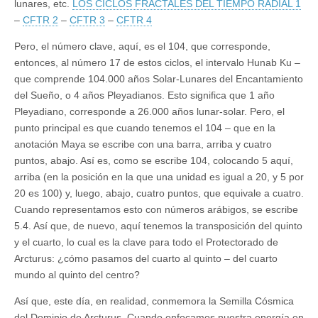
lunares, etc.
LOS CICLOS FRACTALES DEL TIEMPO RADIAL 1
–
CFTR 2
–
CFTR 3
–
CFTR 4
Pero, el número clave, aquí, es el 104, que corresponde,
entonces, al número 17 de estos ciclos, el intervalo Hunab Ku –
que comprende 104.000 años Solar-Lunares del Encantamiento
del Sueño, o 4 años Pleyadianos. Esto significa que 1 año
Pleyadiano, corresponde a 26.000 años lunar-solar. Pero, el
punto principal es que cuando tenemos el 104 – que en la
anotación Maya se escribe con una barra, arriba y cuatro
puntos, abajo. Así es, como se escribe 104, colocando 5 aquí,
arriba (en la posición en la que una unidad es igual a 20, y 5 por
20 es 100) y, luego, abajo, cuatro puntos, que equivale a cuatro.
Cuando representamos esto con números arábigos, se escribe
5.4. Así que, de nuevo, aquí tenemos la transposición del quinto
y el cuarto, lo cual es la clave para todo el Protectorado de
Arcturus: ¿cómo pasamos del cuarto al quinto – del cuarto
mundo al quinto del centro?
Así que, este día, en realidad, conmemora la Semilla Cósmica
del Dominio de Arcturus. Cuando enfocamos nuestra energía en