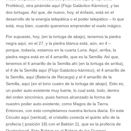
Profético), otra pirámide aquí (Flujo Galáctico-Kármico), y las
dos tortugas. Así que, de nuevo, hoy, el énfasis, está en el
desarrollo de la energía telepática o el poder telepático – lo que
está, muy bien, cuando queremos emprender el vuelo mágico.
Por supuesto, hoy, (en la tortuga de abajo), tenemos la piedra
negra aquí, en el 27, y la piedra blanca está, aún, en 4 –
porque, todavía, estamos en la cuarta Luna. Aquí, arriba, la
piedra negra está en el 4 amarillo, que es la Semilla: Así que,
tenemos el 4 amarillo de la Semilla ahí (en la tortuga de arriba),
el 4 de la Semilla aquí (Flujo Galáctico-kármico), el 4 amarillo de
la Semilla, aquí (Batería de Recarga) y el 4 amarillo de la
Semilla, aquí (en el tono cuatro de la tortuga de abajo). Esto es,
un poder auto-existente muy fuerte, lo cual está, todo, dentro
del orden sincrónico, pues hemos alcanzado la forma de
nuestro poder auto-existente, como Magos de la Tierra.
Entonces, con esto completamos nuestra lectura diaria. En este
Circuito aquí (vertical), el cristalito conecta el quinto año de la
profecía ( posición 18) con el Baktún 11, que es la profecía de
Quetzalcoatl. Este Baktun es el Baktun de las Guerras