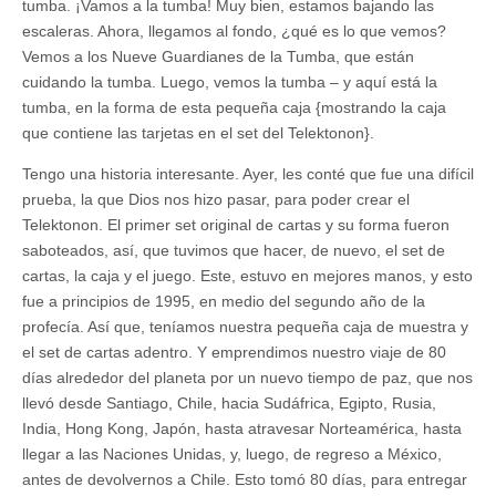
tumba. ¡Vamos a la tumba! Muy bien, estamos bajando las
escaleras. Ahora, llegamos al fondo, ¿qué es lo que vemos?
Vemos a los Nueve Guardianes de la Tumba, que están
cuidando la tumba. Luego, vemos la tumba – y aquí está la
tumba, en la forma de esta pequeña caja {mostrando la caja
que contiene las tarjetas en el set del Telektonon}.
Tengo una historia interesante. Ayer, les conté que fue una difícil
prueba, la que Dios nos hizo pasar, para poder crear el
Telektonon. El primer set original de cartas y su forma fueron
saboteados, así, que tuvimos que hacer, de nuevo, el set de
cartas, la caja y el juego. Este, estuvo en mejores manos, y esto
fue a principios de 1995, en medio del segundo año de la
profecía. Así que, teníamos nuestra pequeña caja de muestra y
el set de cartas adentro. Y emprendimos nuestro viaje de 80
días alrededor del planeta por un nuevo tiempo de paz, que nos
llevó desde Santiago, Chile, hacia Sudáfrica, Egipto, Rusia,
India, Hong Kong, Japón, hasta atravesar Norteamérica, hasta
llegar a las Naciones Unidas, y, luego, de regreso a México,
antes de devolvernos a Chile. Esto tomó 80 días, para entregar