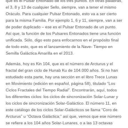
que es el Pulsar Entonado de los tres puntos. En otras palabras,
el 3, 8 y 13 de cualquier Sello, siempre, van a tener el mismo
Oráculo. Para cualquier Pulsar Entonado, esto va a ser cierto
para la misma Familia. Por ejemplo 1, 6 y 11, siempre, van a ser
de poder duplicado – ese es el Pulsar Entonado de un punto.
Así que, la función de los Pulsares Entonados tiene una función
unificada. Sólo, digo esto para enfocarnos en el propósito final
de todo esto, que es el lanzamiento de la Nave- Tiempo en
Semilla Galáctica Amarilla en el 2013.
Además, hoy es Kin 104, que es el número de Arcturus y el
fractal del gran ciclo de Hunab Ku de 104.000 años. Si no han
estudiado esta parte, hay una sección en el libro Trece Lunas
en Movimiento (edición en español, página 58), titulado “Los
Ciclos Fractales del Tiempo Radial”. Encontrarán, aquí, todos
los diferentes ciclos: los ciclos de sincronización Solar-Lunar y
los ciclos de sincronización Solar-Galáctico. El número 11, en
este catálogo de los ciclos Solar-Galácticos se llama “Coro de
Arcturus” u “Octava Galáctica;” así que, vemos que ese número
se refiere a los 104 años Solar-Lunares, o a las 13 octavas