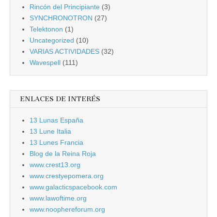
Rincón del Principiante
(3)
SYNCHRONOTRON
(27)
Telektonon
(1)
Uncategorized
(10)
VARIAS ACTIVIDADES
(32)
Wavespell
(111)
ENLACES DE INTERÉS
13 Lunas España
13 Lune Italia
13 Lunes Francia
Blog de la Reina Roja
www.crest13.org
www.crestyepomera.org
www.galacticspacebook.com
www.lawoftime.org
www.noophereforum.org