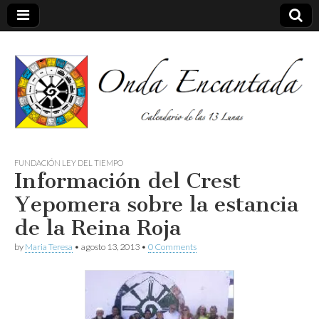
Calendario de las 13 Lunas
Onda
FUNDACIÓN LEY DEL TIEMPO
Información del Crest
encantada
Yepomera sobre la estancia
de la Reina Roja
by
Maria Teresa
•
agosto 13, 2013
•
0 Comments