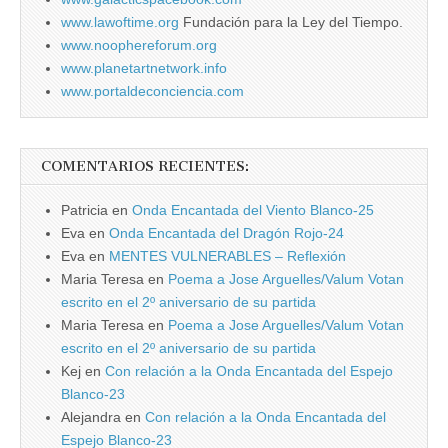
www.lawoftime.org
Fundación para la Ley del Tiempo.
www.noophereforum.org
www.planetartnetwork.info
www.portaldeconciencia.com
COMENTARIOS RECIENTES:
Patricia
en
Onda Encantada del Viento Blanco-25
Eva
en
Onda Encantada del Dragón Rojo-24
Eva
en
MENTES VULNERABLES – Reflexión
Maria Teresa
en
Poema a Jose Arguelles/Valum Votan
escrito en el 2º aniversario de su partida
Maria Teresa
en
Poema a Jose Arguelles/Valum Votan
escrito en el 2º aniversario de su partida
Kej
en
Con relación a la Onda Encantada del Espejo
Blanco-23
Alejandra
en
Con relación a la Onda Encantada del
Espejo Blanco-23