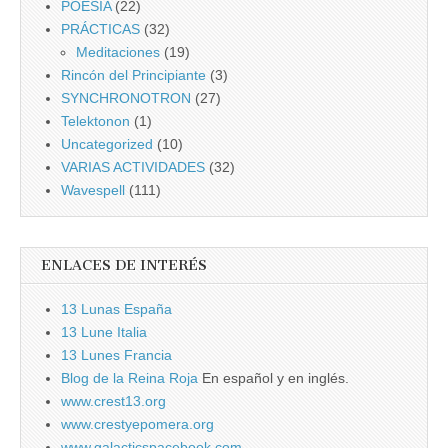
POESÍA
(22)
PRÁCTICAS
(32)
Meditaciones
(19)
Rincón del Principiante
(3)
SYNCHRONOTRON
(27)
Telektonon
(1)
Uncategorized
(10)
VARIAS ACTIVIDADES
(32)
Wavespell
(111)
ENLACES DE INTERÉS
13 Lunas España
13 Lune Italia
13 Lunes Francia
Blog de la Reina Roja
En español y en inglés.
www.crest13.org
www.crestyepomera.org
www.galacticspacebook.com