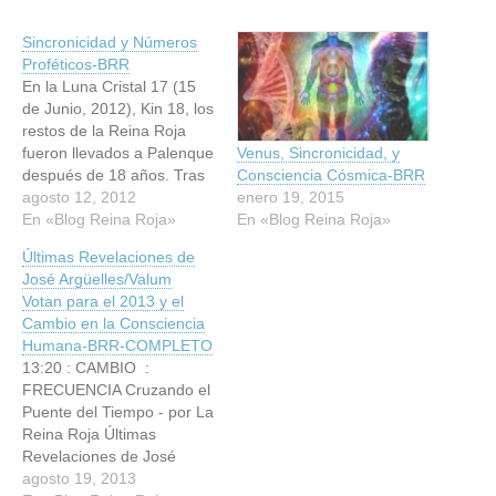
Sincronicidad y Números
Proféticos-BRR
En la Luna Cristal 17 (15
de Junio, 2012), Kin 18, los
restos de la Reina Roja
fueron llevados a Palenque
Venus, Sincronicidad, y
después de 18 años. Tras
Consciencia Cósmica-BRR
una experiencia OVNI en el
agosto 12, 2012
enero 19, 2015
2000 en Palenque, mi vida
En «Blog Reina Roja»
En «Blog Reina Roja»
ha sido orientada en torno
Últimas Revelaciones de
al misterio de la tumba de
José Argüelles/Valum
la Reina Roja y su…
Votan para el 2013 y el
Cambio en la Consciencia
Humana-BRR-COMPLETO
13:20 : CAMBIO :
FRECUENCIA Cruzando el
Puente del Tiempo - por La
Reina Roja Últimas
Revelaciones de José
Argüelles/Valum Votan
agosto 19, 2013