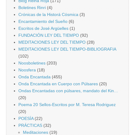
Blog Reina Roja
(171)
Boletines Rinri
(4)
Crónicas de la Historá Cósmica
(3)
Encantamiento del Sueño
(6)
Escritos de José Argüelles
(1)
FUNDACIÓN LEY DEL TIEMPO
(92)
MEDITACIONES LEY DEL TIEMPO
(28)
MEDITACIONES LEY DEL TIEMPO-BIBLIOGRAFIA
(102)
Noosboletines
(203)
Noosfera
(18)
Onda Encantada
(455)
Onda Encantada en Cuerpo con Púlsares
(20)
Ondas Encantadas con púlsares, mandato del Kin…
(20)
Poema 20 Sellos-Escritos por M. Teresa Rodriguez
(20)
POESÍA
(22)
PRÁCTICAS
(32)
Meditaciones
(19)