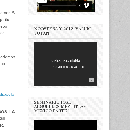
lamar. Si
íritu
esos
NOOSFERA Y 2012-VALUM
por
VOTAN
y podemos
 es
ico/efe
SEMINARIO JOSÉ
ARGUELLES MEZTITLA-
MEXICO PARTE 1
OS. LA
 SE
R.