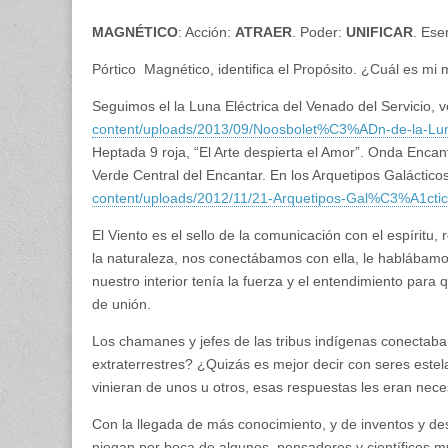
MAGNÉTICO
: Acción:
ATRAER
. Poder:
UNIFICAR
. Ese
Pórtico Magnético, identifica el Propósito. ¿Cuál es mi
Seguimos el la Luna Eléctrica del Venado del Servicio, 
content/uploads/2013/09/Noosbolet%C3%ADn-de-la-Lu
Heptada 9 roja, “El Arte despierta el Amor”. Onda Encanta
Verde Central del Encantar. En los Arquetipos Galáctico
content/uploads/2012/11/21-Arquetipos-Gal%C3%A1ctic
El Viento es el sello de la comunicación con el espíritu
la naturaleza, nos conectábamos con ella, le hablábam
nuestro interior tenía la fuerza y el entendimiento para
de unión.
Los chamanes y jefes de las tribus indígenas conectaba
extraterrestres? ¿Quizás es mejor decir con seres este
vinieran de unos u otros, esas respuestas les eran neces
Con la llegada de más conocimiento, y de inventos y des
niegan por boca de algunos pensadores y científicos muc