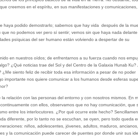
que creemos en el espíritu, en sus manifestaciones y comunicaciones
ie haya podido demostrarlo; sabemos que hay vida después de la mue
 que no podemos ver pero sí sentir; vemos sin que haya nada delante
idades psíquicas del ser humano están volviendo a despertar de su
sonido en nuestros oídos; de enfrentarnos a su fuerza cuando nos empu
lgo? ¿Qué noticias trae del Sol y del Centro de la Galaxia Hunab Ku?
? ¿Me siento feliz de recibir toda esa información a pesar de no poder
go importante nos quiere comunicar a los humanos desde esferas supe
mor?
e la relación con las personas del entorno y con nosotros mismos. En
 continuamente con ellos, observamos que no hay comunicación, que 
bismo entre los interlocutores. ¿Por qué ocurre este hecho? Sencillamen
da diferente, por lo tanto no se escuchan, se oyen, pero todo queda e
eneraciones: niños, adolescentes, jóvenes, adultos, maduros, ancianos
tes y la comunicación puede carecer de puentes por donde unir sus id