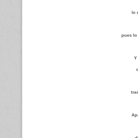
lo 
pues lo
Y
tra
Ap
d