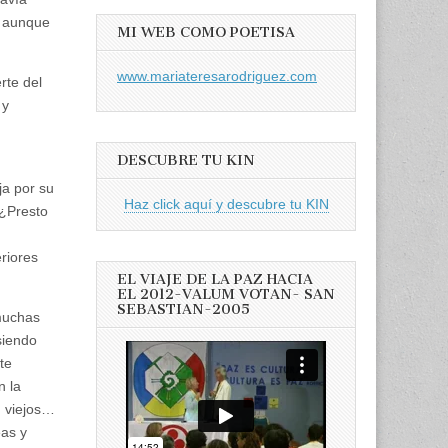
, aunque
MI WEB COMO POETISA
www.mariateresarodriguez.com
rte del
 y
DESCUBRE TU KIN
ja por su
Haz click aquí y descubre tu KIN
 ¿Presto
riores
EL VIAJE DE LA PAZ HACIA
EL 2012-VALUM VOTAN- SAN
SEBASTIAN-2005
 muchas
siendo
te
n la
, viejos…
eas y