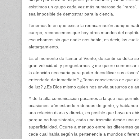
existimos un grupo cada vez más numeroso de “raros”, 
sea imposible de demostrar para la ciencia.
Tenemos fe en que existe la reencarnación aunque nad
cuerpo; reconocemos que hay otros mundos del espíritu
escuchamos sin que nadie nos hable, es decir, las cual
aletargamiento.
Es el momento de llamar al Viento, de sentir su dulce 
gran velocidad, y preguntarnos: ¿me quiere comunicar a
la atención necesaria para poder decodificar sus claves
entenderla de inmediato? ¿Tomo consciencia de que al
de luz? ¿Es Dios mismo quien nos envía susurros de a
Y de la alta comunicación pasamos a la que nos permit
ocasiones, aún estando rodeados de gente, y hablando
una relación diaria y directa, es posible que haya un a
porque no hay sintonía, cada uno trasmite desde una on
superficialidad. Ocurre a menudo entre las diferentes g
cada cual habla según la pertenencia a mundos diferen