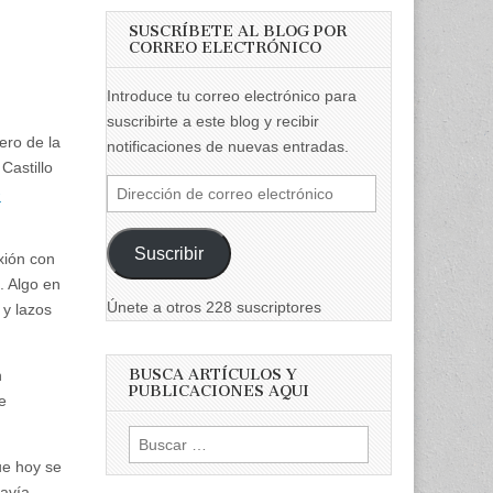
SUSCRÍBETE AL BLOG POR
CORREO ELECTRÓNICO
Introduce tu correo electrónico para
suscribirte a este blog y recibir
ro de la
notificaciones de nuevas entradas.
Castillo
Dirección
-
de
correo
Suscribir
xión con
electrónico
. Algo en
Únete a otros 228 suscriptores
 y lazos
BUSCA ARTÍCULOS Y
n
PUBLICACIONES AQUI
e
Buscar:
ue hoy se
davía