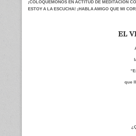
¡COLOQUÉMONOS EN ACTITUD DE MEDITACIÓN CON
ESTOY A LA ESCUCHA! ¡HABLA AMIGO QUE MI CO
EL V
l
“E
que l
¿Q