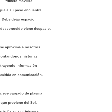
Primero moviliza
que a su paso encuentra.
Debe dejar espacio,
 desconocido viene despacio.
 se aproxima a nosotros
contándonos historias,
trayendo información
smitida en comunicación.
arece cargado de plasma
que proviene del Sol,
e la Galaxia y Universo,