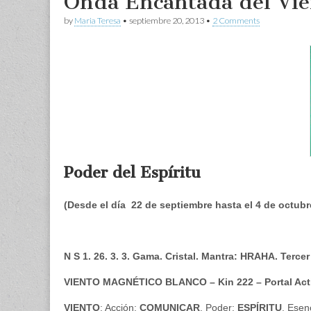
Onda Encantada del Vie
by
Maria Teresa
•
septiembre 20, 2013
•
2 Comments
Poder del Espíritu
(Desde el día 22 de septiembre hasta el 4 de octubr
N S 1. 26. 3. 3. Gama. Cristal. Mantra: HRAHA. Terce
VIENTO MAGNÉTICO BLANCO – Kin 222 – Portal Ac
VIENTO
: Acción:
COMUNICAR
. Poder:
ESPÍRITU
. Esen