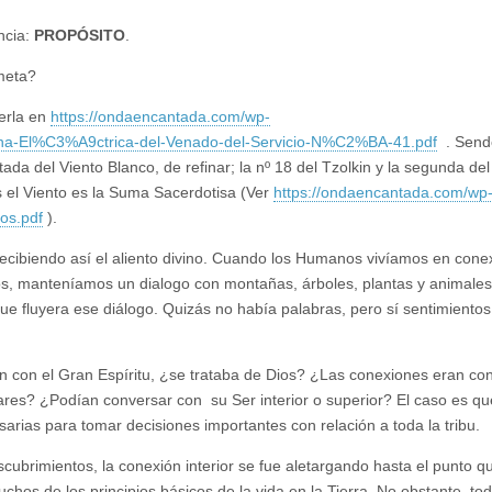
ncia:
PROPÓSITO
.
 meta?
verla en
https://ondaencantada.com/wp-
na-El%C3%A9ctrica-del-Venado-del-Servicio-N%C2%BA-41.pdf
. Sende
da del Viento Blanco, de refinar; la nº 18 del Tzolkin y la segunda del 
s el Viento es la Suma Sacerdotisa (Ver
https://ondaencantada.com/wp
os.pdf
).
, recibiendo así el aliento divino. Cuando los Humanos vivíamos en cone
os, manteníamos un dialogo con montañas, árboles, plantas y animales
 que fluyera ese diálogo. Quizás no había palabras, pero sí sentimientos
n con el Gran Espíritu, ¿se trataba de Dios? ¿Las conexiones eran co
lares? ¿Podían conversar con su Ser interior o superior? El caso es qu
arias para tomar decisiones importantes con relación a toda la tribu.
cubrimientos, la conexión interior se fue aletargando hasta el punto q
hos de los principios básicos de la vida en la Tierra. No obstante, to