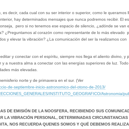
es decir, cada cual con su ser interior o superior, como le queramos l
interior, hay determinados mensajes que nunca podremos recibir. El esp
conseja, pero si no tenemos ese espacio de silencio, ¿adónde se van 
a? ¿Preguntamos al corazón como representante de lo más elevado 
os y elevar la vibración? ¿La comunicación del ser la realizamos con
tar y conectar con el espíritu, siempre nos llega el aliento divino, 
ar y a nuestra alma a conectar con las energías superiores de luz. Todo
tidades más elevadas.
emisferio norte y de primavera en el sur. (Ver
ccio-de-septiembre-inicio-astronomico-del-otono-de-2013/
RECCIONES_GENERALES/INSTITUTO_GEOGRAFICO/Astronomia/publ
S DE EMISIÓN DE LA NOOSFERA, RECIBIENDO SUS COMUNICAD
AR LA VIBRACIÓN PERSONAL, DETERMINADAS CIRCUNSTANCIAS
BITA, NOS RECUERDA QUENES SOMOS Y QUÉ DEBEMOS REALIZA