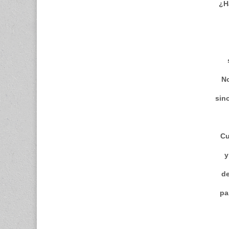
¿H
No
sin
Cu
y
de
pa