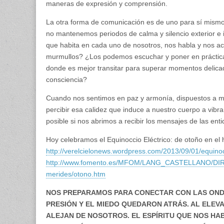
maneras de expresión y comprensión.
La otra forma de comunicación es de uno para sí mismo, 
no mantenemos periodos de calma y silencio exterior e 
que habita en cada uno de nosotros, nos habla y nos a
murmullos? ¿Los podemos escuchar y poner en práctic
donde es mejor transitar para superar momentos delicad
consciencia?
Cuando nos sentimos en paz y armonía, dispuestos a medi
percibir esa calidez que induce a nuestro cuerpo a vibr
posible si nos abrimos a recibir los mensajes de las en
Hoy celebramos el Equinoccio Eléctrico: de otoño en el h
http://verelcielonews.wordpress.com/2013/09/01/equino
http://www.fomento.es/MFOM/LANG_CASTELLANO/DI
merides/otono.htm
NOS PREPARAMOS PARA CONECTAR CON LAS ONDA
PRESIÓN Y EL MIEDO QUEDARON ATRÁS. AL ELEV
ALEJAN DE NOSOTROS. EL ESPÍRITU QUE NOS HA