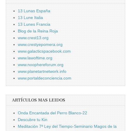
13 Lunas España
13 Lune Italia
13 Lunes Francia
Blog de la Reina Roja
www.crest13.org
www.crestyepomera.org
www.galacticspacebook.com
www.lawoftime.org
www.noophereforum.org
www.planetartnetwork.info
www.portaldeconciencia.com
ARTÍCULOS MAS LEIDOS
Onda Encantada del Perro Blanco-22
Descubre tu Kin
Meditación 7ª Ley del Tiempo-Seminario Magos de la