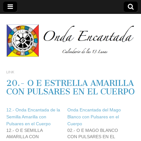
Calendario de las 13 Lunas
Onda
LINK
20.- O E ESTRELLA AMARILLA
encantada
CON PULSARES EN EL CUERPO
12.- Onda Encantada de la
Onda Encantada del Mago
Semilla Amarilla con
Blanco con Pulsares en el
Pulsares en el Cuerpo
Cuerpo
12.- O E SEMILLA
02.- O E MAGO BLANCO
AMARILLA CON
CON PULSARES EN EL