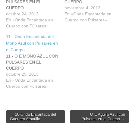
PULSARES EN EL
CUERPO
CUERPO
noviembre 4, 2013
octubre 24, 2013
En «Onda Encantada en
En «Onda Encantada en
Cuerpo con Púlsares»
Cuerpo con Púlsares»
11.- Onda Encantada del
Mono Azul con Pulsares en
el Cuerpo
11.- O E MONO AZUL CON
PULSARES EN EL
CUERPO
octubre 25, 2013
En «Onda Encantada en
Cuerpo con Púlsares»
Post
← 16-Onda Encantada del
O E Aguila Azul con
Guerrero Amarillo
Pulsares en el Cuerpo →
navigation