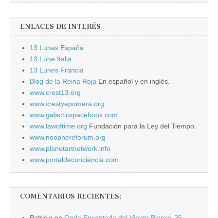
ENLACES DE INTERÉS
13 Lunas España
13 Lune Italia
13 Lunes Francia
Blog de la Reina Roja
En español y en inglés.
www.crest13.org
www.crestyepomera.org
www.galacticspacebook.com
www.lawoftime.org
Fundación para la Ley del Tiempo.
www.noophereforum.org
www.planetartnetwork.info
www.portaldeconciencia.com
COMENTARIOS RECIENTES:
Patricia
en
Onda Encantada del Viento Blanco-25