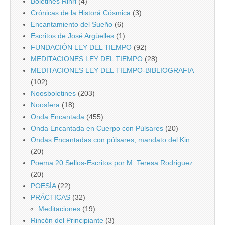
Boletines Rinri
(4)
Crónicas de la Historá Cósmica
(3)
Encantamiento del Sueño
(6)
Escritos de José Argüelles
(1)
FUNDACIÓN LEY DEL TIEMPO
(92)
MEDITACIONES LEY DEL TIEMPO
(28)
MEDITACIONES LEY DEL TIEMPO-BIBLIOGRAFIA
(102)
Noosboletines
(203)
Noosfera
(18)
Onda Encantada
(455)
Onda Encantada en Cuerpo con Púlsares
(20)
Ondas Encantadas con púlsares, mandato del Kin…
(20)
Poema 20 Sellos-Escritos por M. Teresa Rodriguez
(20)
POESÍA
(22)
PRÁCTICAS
(32)
Meditaciones
(19)
Rincón del Principiante
(3)