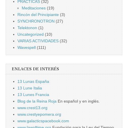
PRÁCTICAS
(32)
Meditaciones
(19)
Rincón del Principiante
(3)
SYNCHRONOTRON
(27)
Telektonon
(1)
Uncategorized
(10)
VARIAS ACTIVIDADES
(32)
Wavespell
(111)
ENLACES DE INTERÉS
13 Lunas España
13 Lune Italia
13 Lunes Francia
Blog de la Reina Roja
En español y en inglés.
www.crest13.org
www.crestyepomera.org
www.galacticspacebook.com
www.lawoftime.org
Fundación para la Ley del Tiempo.