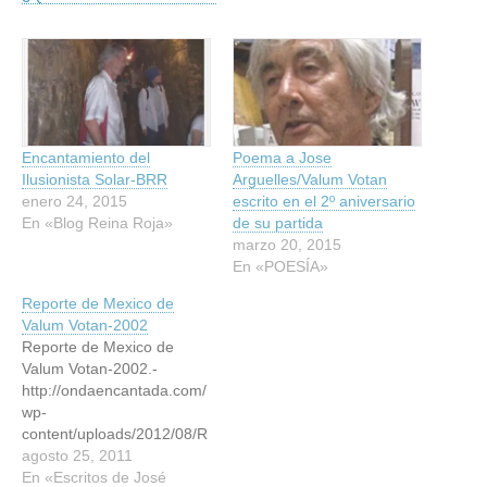
Encantamiento del
Poema a Jose
Ilusionista Solar-BRR
Arguelles/Valum Votan
enero 24, 2015
escrito en el 2º aniversario
En «Blog Reina Roja»
de su partida
marzo 20, 2015
En «POESÍA»
Reporte de Mexico de
Valum Votan-2002
Reporte de Mexico de
Valum Votan-2002.-
http://ondaencantada.com/
wp-
content/uploads/2012/08/R
EPORTE-DE-MEXICO-DE-
agosto 25, 2011
VALUM-VOTAN-2002.pdf
En «Escritos de José