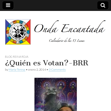
Calendario de las 13 Lunas
Onda
BLOG REINA ROJA
¿Quién es Votan?-BRR
encantada
by
Maria Teresa
•
enero 2, 2014
•
0 Comments