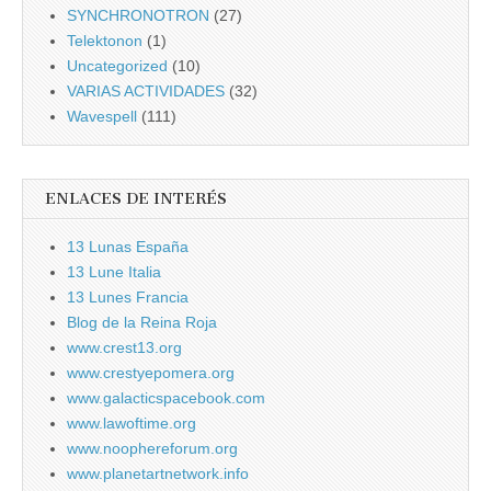
SYNCHRONOTRON
(27)
Telektonon
(1)
Uncategorized
(10)
VARIAS ACTIVIDADES
(32)
Wavespell
(111)
ENLACES DE INTERÉS
13 Lunas España
13 Lune Italia
13 Lunes Francia
Blog de la Reina Roja
www.crest13.org
www.crestyepomera.org
www.galacticspacebook.com
www.lawoftime.org
www.noophereforum.org
www.planetartnetwork.info