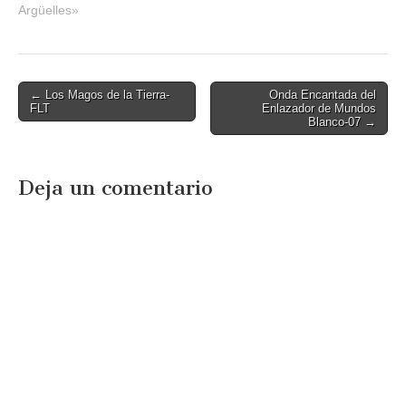
Argüelles»
Post
← Los Magos de la Tierra-
Onda Encantada del
FLT
Enlazador de Mundos
navigation
Blanco-07 →
Deja un comentario