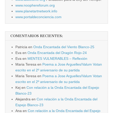
www.noophereforum.org
www.planetartnetwork.info
www.portaldeconciencia.com
COMENTARIOS RECIENTES:
Patricia
en
Onda Encantada del Viento Blanco-25
Eva
en
Onda Encantada del Dragón Rojo-24
Eva
en
MENTES VULNERABLES – Reflexión
Maria Teresa
en
Poema a Jose Arguelles/Valum Votan
escrito en el 2º aniversario de su partida
Maria Teresa
en
Poema a Jose Arguelles/Valum Votan
escrito en el 2º aniversario de su partida
Kej
en
Con relación a la Onda Encantada del Espejo
Blanco-23
Alejandra
en
Con relación a la Onda Encantada del
Espejo Blanco-23
Ana
en
Con relación a la Onda Encantada del Espejo