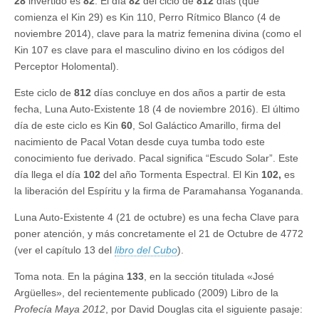
28
invertido es
82
. El día
82
del ciclo de
812
días (que
comienza el Kin 29) es Kin 110, Perro Rítmico Blanco (4 de
noviembre 2014), clave para la matriz femenina divina (como el
Kin 107 es clave para el masculino divino en los códigos del
Perceptor Holomental).
Este ciclo de
812
días concluye en dos años a partir de esta
fecha, Luna Auto-Existente 18 (4 de noviembre 2016). El último
día de este ciclo es Kin
60
, Sol Galáctico Amarillo, firma del
nacimiento de Pacal Votan desde cuya tumba todo este
conocimiento fue derivado. Pacal significa “Escudo Solar”. Este
día llega el día
102
del año Tormenta Espectral. El Kin
102,
es
la liberación del Espíritu y la firma de Paramahansa Yogananda.
Luna Auto-Existente 4 (21 de octubre) es una fecha Clave para
poner atención, y más concretamente el 21 de Octubre de 4772
(ver el capítulo 13 del
libro del Cubo
).
Toma nota. En la página
133
, en la sección titulada «José
Argüelles», del recientemente publicado (2009) Libro de la
Profecía Maya 2012
, por David Douglas cita el siguiente pasaje: