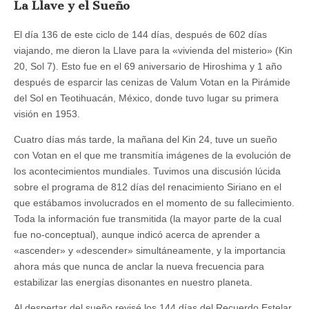
La Llave y el Sueño
El día 136 de este ciclo de 144 días, después de 602 días
viajando, me dieron la Llave para la «vivienda del misterio» (Kin
20, Sol 7). Esto fue en el 69 aniversario de Hiroshima y 1 año
después de esparcir las cenizas de Valum Votan en la Pirámide
del Sol en Teotihuacán, México, donde tuvo lugar su primera
visión en 1953.
Cuatro días más tarde, la mañana del Kin 24, tuve un sueño
con Votan en el que me transmitía imágenes de la evolución de
los acontecimientos mundiales. Tuvimos una discusión lúcida
sobre el programa de 812 días del renacimiento Siriano en el
que estábamos involucrados en el momento de su fallecimiento.
Toda la información fue transmitida (la mayor parte de la cual
fue no-conceptual), aunque indicó acerca de aprender a
«ascender» y «descender» simultáneamente, y la importancia
ahora más que nunca de anclar la nueva frecuencia para
estabilizar las energías disonantes en nuestro planeta.
Al despertar del sueño revisé los 144 días del Recuerdo Estelar.