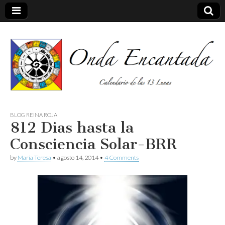
Calendario de las 13 Lunas
Onda
BLOG REINA ROJA
812 Dias hasta la
encantada
Consciencia Solar-BRR
by
Maria Teresa
•
agosto 14, 2014
•
4 Comments