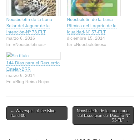
Noosboletín de la Luna
Noosboletín de la Luna
Solar del Jaguar de la
Rítmica del Lagarto de la
Intención-Nº 73.FLT
Igualdad-Nº 57-FLT
marzo 6, 2016
diciembre 15, 2014
En «Noosboletines»
En «Noosboletines»
144 Días para el Recuerdo
Estelar-BRR
marzo 6, 2014
En «Blog Reina Roja»
Post
← Wavespell of the Blue
Noosboletín de la Luna Lunar
Hand-08
del Escorpión del Desafío-Nº
navigation
53-FLT →