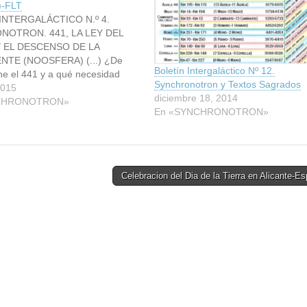
)-FLT
INTERGALÁCTICO N.º 4.
OTRON. 441, LA LEY DEL
 EL DESCENSO DE LA
TE (NOOSFERA) (...) ¿De
Boletín Intergaláctico Nº 12.
ne el 441 y a qué necesidad
Synchronotron y Textos Sagrados
spondió? La matriz 441 define
2015
diciembre 18, 2014
 imaginal, una configuración de
CHRONOTRON»
En «SYNCHRONOTRON»
as que representan una realidad
nte y luminosa en la que…
Celebracion del Dia de la Tierra en Alicante-