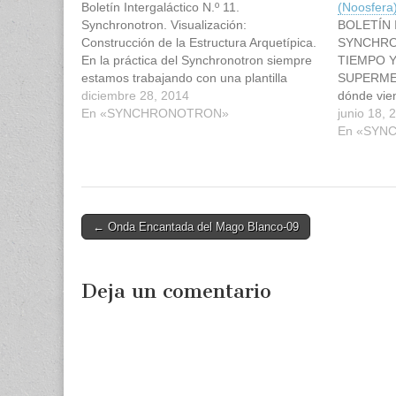
Boletín Intergaláctico N.º 11.
(Noosfera
Synchronotron. Visualización:
BOLETÍN 
Construcción de la Estructura Arquetípica.
SYNCHRON
En la práctica del Synchronotron siempre
TIEMPO Y
estamos trabajando con una plantilla
SUPERMEN
holográfica simultánea de diferentes
diciembre 28, 2014
dónde vie
modelos de trabajo. Sabemos que la
En «SYNCHRONOTRON»
humana re
junio 18, 
estructura fundamental de la matriz 441
un dominio
En «SYN
reside en las nueve dimensiones del
frecuenci
tiempo. De éstas, las cuatro
trascende
dimensiones…
Post
← Onda Encantada del Mago Blanco-09
navigation
Deja un comentario