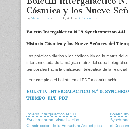
Boletín Intergaláctico N
Cósmica y los Nueve Se
by
Maria Teresa
•
abril 18, 2015
•
0 Comments
Boletín Intergaláctico N.º6
Synchronotron 441,
Historia Cósmica y los Nueve Señores del Tiem
Las prácticas diarias y los códigos kin de la matriz del
interconectada de la mágica matriz del cubo holográfico
temporales hacia la unificación telepática de la realidad.
Leer completo el boletín en el PDF a continuación:
BOLETIN INTERGALACTICO N.º 6. SYNCHRO
TIEMPO-FLT-PDF
Boletín Intergaláctico N.º 11.
Boletín Int
Synchronotron. Visualización:
Synchrono
Construcción de la Estructura Arquetípica
el Descen