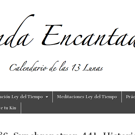
ación Ley del Tiempo
Meditaciones Ley del Tiempo
Prác
e tu Kin