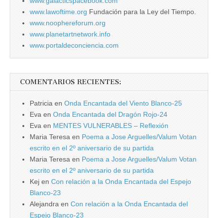
www.galacticspacebook.com
www.lawoftime.org
Fundación para la Ley del Tiempo.
www.noophereforum.org
www.planetartnetwork.info
www.portaldeconciencia.com
COMENTARIOS RECIENTES:
Patricia
en
Onda Encantada del Viento Blanco-25
Eva
en
Onda Encantada del Dragón Rojo-24
Eva
en
MENTES VULNERABLES – Reflexión
Maria Teresa
en
Poema a Jose Arguelles/Valum Votan
escrito en el 2º aniversario de su partida
Maria Teresa
en
Poema a Jose Arguelles/Valum Votan
escrito en el 2º aniversario de su partida
Kej
en
Con relación a la Onda Encantada del Espejo
Blanco-23
Alejandra
en
Con relación a la Onda Encantada del
Espejo Blanco-23