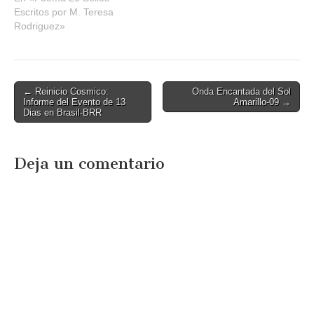
Escritos por M. Teresa
Rodriguez»
Post
← Reinicio Cosmico:
Onda Encantada del Sol
Informe del Evento de 13
Amarillo-09 →
navigation
Dias en Brasil-BRR
Deja un comentario