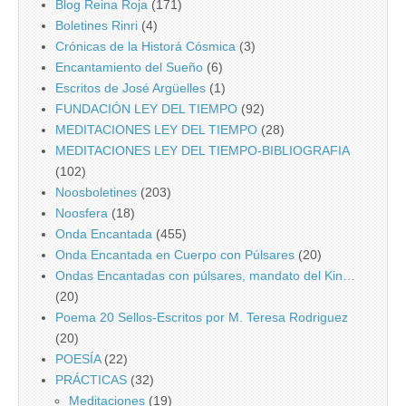
Blog Reina Roja
(171)
Boletines Rinri
(4)
Crónicas de la Historá Cósmica
(3)
Encantamiento del Sueño
(6)
Escritos de José Argüelles
(1)
FUNDACIÓN LEY DEL TIEMPO
(92)
MEDITACIONES LEY DEL TIEMPO
(28)
MEDITACIONES LEY DEL TIEMPO-BIBLIOGRAFIA
(102)
Noosboletines
(203)
Noosfera
(18)
Onda Encantada
(455)
Onda Encantada en Cuerpo con Púlsares
(20)
Ondas Encantadas con púlsares, mandato del Kin…
(20)
Poema 20 Sellos-Escritos por M. Teresa Rodriguez
(20)
POESÍA
(22)
PRÁCTICAS
(32)
Meditaciones
(19)