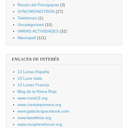
Rincón del Principiante
(3)
SYNCHRONOTRON
(27)
Telektonon
(1)
Uncategorized
(10)
VARIAS ACTIVIDADES
(32)
Wavespell
(111)
ENLACES DE INTERÉS
13 Lunas España
13 Lune Italia
13 Lunes Francia
Blog de la Reina Roja
www.crest13.org
www.crestyepomera.org
www.galacticspacebook.com
www.lawoftime.org
www.noophereforum.org