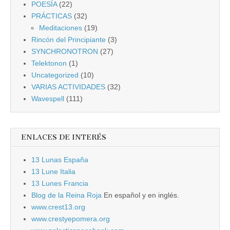
POESÍA
(22)
PRÁCTICAS
(32)
Meditaciones
(19)
Rincón del Principiante
(3)
SYNCHRONOTRON
(27)
Telektonon
(1)
Uncategorized
(10)
VARIAS ACTIVIDADES
(32)
Wavespell
(111)
ENLACES DE INTERÉS
13 Lunas España
13 Lune Italia
13 Lunes Francia
Blog de la Reina Roja
En español y en inglés.
www.crest13.org
www.crestyepomera.org