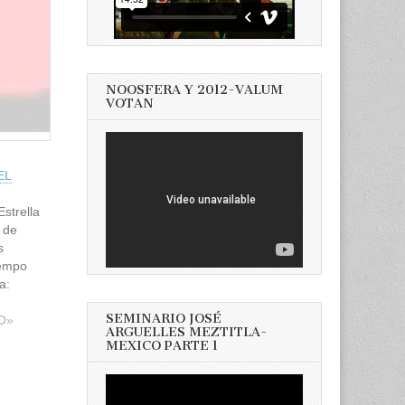
NOOSFERA Y 2012-VALUM
VOTAN
EL
strella
 de
s
iempo
a:
TIEMPO
SEMINARIO JOSÉ
. 0. 0.
O»
ARGUELLES MEZTITLA-
MEXICO PARTE 1