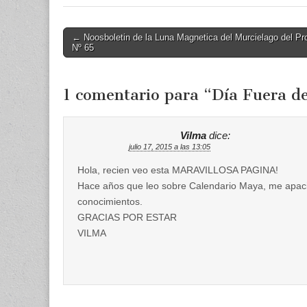
Post
← Noosboletin de la Luna Magnetica del Murcielago del Pro
Nº 65
navigation
1 comentario para “
Día Fuera d
Vilma
dice:
julio 17, 2015 a las 13:05
Hola, recien veo esta MARAVILLOSA PAGINA!
Hace años que leo sobre Calendario Maya, me apaci
conocimientos.
GRACIAS POR ESTAR
VILMA