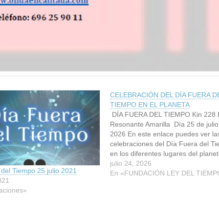
CELEBRACIÓN DEL DÍA FUERA D
TIEMPO EN EL PLANETA
DÍA FUERA DEL TIEMPO Kin 228 E
Resonante Amarilla Día 25 de julio
2026 En este enlace puedes ver la
celebraciones del Día Fuera del T
en los diferentes lugares del planet
EVENTOS DEL DIA FUERA DEL 
julio 24, 2026
del Tiempo 25 julio 2021
DÍA FUERA DEL TIEMPO N S 1. 39
En «FUNDACIÓN LEY DEL TIEMP
2021
…
aciones»