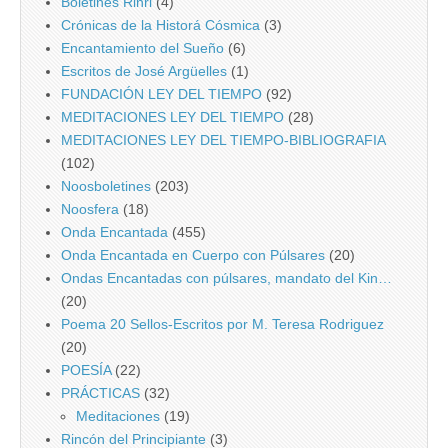
Boletines Rinri
(4)
Crónicas de la Historá Cósmica
(3)
Encantamiento del Sueño
(6)
Escritos de José Argüelles
(1)
FUNDACIÓN LEY DEL TIEMPO
(92)
MEDITACIONES LEY DEL TIEMPO
(28)
MEDITACIONES LEY DEL TIEMPO-BIBLIOGRAFIA
(102)
Noosboletines
(203)
Noosfera
(18)
Onda Encantada
(455)
Onda Encantada en Cuerpo con Púlsares
(20)
Ondas Encantadas con púlsares, mandato del Kin…
(20)
Poema 20 Sellos-Escritos por M. Teresa Rodriguez
(20)
POESÍA
(22)
PRÁCTICAS
(32)
Meditaciones
(19)
Rincón del Principiante
(3)