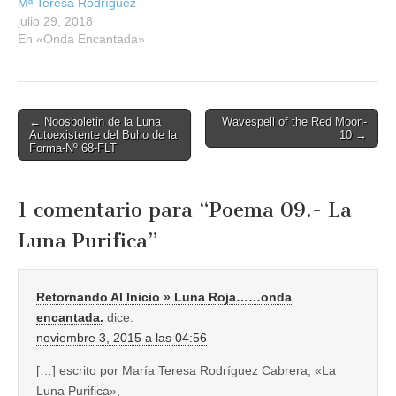
Mª Teresa Rodríguez
julio 29, 2018
En «Onda Encantada»
Post
← Noosboletin de la Luna
Wavespell of the Red Moon-
Autoexistente del Buho de la
10 →
navigation
Forma-Nº 68-FLT
1 comentario para “
Poema 09.- La
Luna Purifica
”
Retornando Al Inicio » Luna Roja……onda
encantada.
dice:
noviembre 3, 2015 a las 04:56
[…] escrito por María Teresa Rodríguez Cabrera, «La
Luna Purifica»,