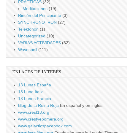
PRÁCTICAS
(32)
Meditaciones
(19)
Rincón del Principiante
(3)
SYNCHRONOTRON
(27)
Telektonon
(1)
Uncategorized
(10)
VARIAS ACTIVIDADES
(32)
Wavespell
(111)
ENLACES DE INTERÉS
13 Lunas España
13 Lune Italia
13 Lunes Francia
Blog de la Reina Roja
En español y en inglés.
www.crest13.org
www.crestyepomera.org
www.galacticspacebook.com
www.lawoftime.org
Fundación para la Ley del Tiempo.