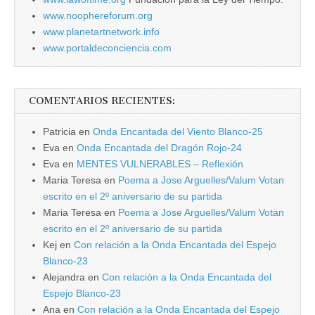
www.noophereforum.org
www.planetartnetwork.info
www.portaldeconciencia.com
COMENTARIOS RECIENTES:
Patricia
en
Onda Encantada del Viento Blanco-25
Eva
en
Onda Encantada del Dragón Rojo-24
Eva
en
MENTES VULNERABLES – Reflexión
Maria Teresa
en
Poema a Jose Arguelles/Valum Votan
escrito en el 2º aniversario de su partida
Maria Teresa
en
Poema a Jose Arguelles/Valum Votan
escrito en el 2º aniversario de su partida
Kej
en
Con relación a la Onda Encantada del Espejo
Blanco-23
Alejandra
en
Con relación a la Onda Encantada del
Espejo Blanco-23
Ana
en
Con relación a la Onda Encantada del Espejo