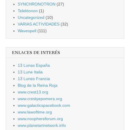
SYNCHRONOTRON
(27)
Telektonon
(1)
Uncategorized
(10)
VARIAS ACTIVIDADES
(32)
Wavespell
(111)
ENLACES DE INTERÉS
13 Lunas España
13 Lune Italia
13 Lunes Francia
Blog de la Reina Roja
www.crest13.org
www.crestyepomera.org
www.galacticspacebook.com
www.lawoftime.org
www.noophereforum.org
www.planetartnetwork.info