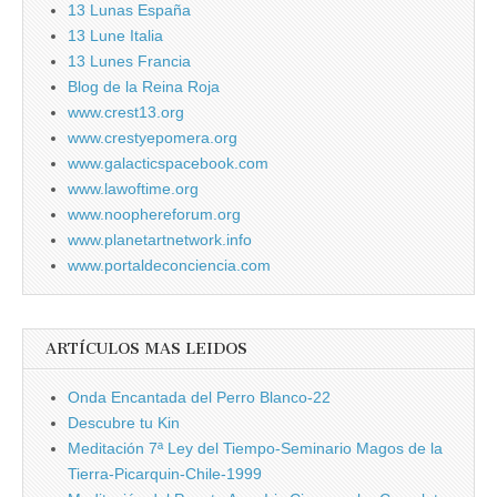
13 Lunas España
13 Lune Italia
13 Lunes Francia
Blog de la Reina Roja
www.crest13.org
www.crestyepomera.org
www.galacticspacebook.com
www.lawoftime.org
www.noophereforum.org
www.planetartnetwork.info
www.portaldeconciencia.com
ARTÍCULOS MAS LEIDOS
Onda Encantada del Perro Blanco-22
Descubre tu Kin
Meditación 7ª Ley del Tiempo-Seminario Magos de la
Tierra-Picarquin-Chile-1999