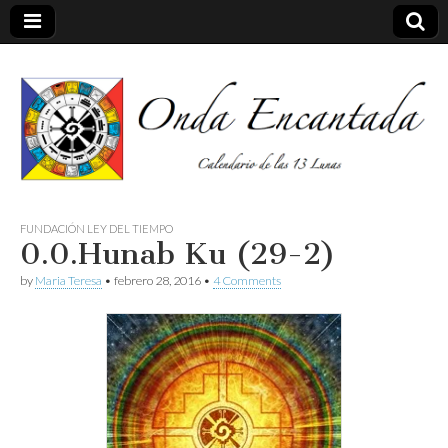
Calendario de las 13 Lunas
Onda
FUNDACIÓN LEY DEL TIEMPO
0.0.Hunab Ku (29-2)
encantada
by
Maria Teresa
•
febrero 28, 2016
•
4 Comments