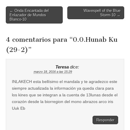
Post
← Onda Encantada del
Wavespell of the Blue
Enlazador de Mundos
Storm-10 →
navigation
Blanco-10
4 comentarios para “
0.0.Hunab Ku
(29-2)
”
Teresa
dice:
marzo 18, 2016 a las 15:29
INLAKECH esta bellísimo el mandala y te agradezco este
siempre actualizada la información ya queda clara para
los kines que se integran a la cuenta de 13lunas desde el
corazón desde la biorregion del mono abrazos arco iris
Uuk Eb
Responder