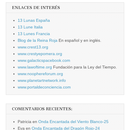
ENLACES DE INTERÉS
13 Lunas España
13 Lune Italia
13 Lunes Francia
Blog de la Reina Roja
En español y en inglés.
www.crest13.org
www.crestyepomera.org
www.galacticspacebook.com
www.lawoftime.org
Fundación para la Ley del Tiempo.
www.noophereforum.org
www.planetartnetwork.info
www.portaldeconciencia.com
COMENTARIOS RECIENTES:
Patricia
en
Onda Encantada del Viento Blanco-25
Eva
en
Onda Encantada del Dragón Rojo-24