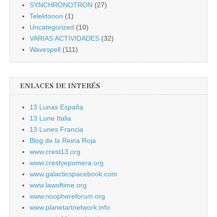
SYNCHRONOTRON
(27)
Telektonon
(1)
Uncategorized
(10)
VARIAS ACTIVIDADES
(32)
Wavespell
(111)
ENLACES DE INTERÉS
13 Lunas España
13 Lune Italia
13 Lunes Francia
Blog de la Reina Roja
www.crest13.org
www.crestyepomera.org
www.galacticspacebook.com
www.lawoftime.org
www.noophereforum.org
www.planetartnetwork.info