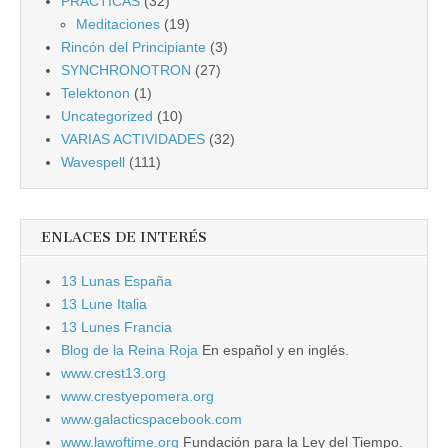
PRÁCTICAS
(32)
Meditaciones
(19)
Rincón del Principiante
(3)
SYNCHRONOTRON
(27)
Telektonon
(1)
Uncategorized
(10)
VARIAS ACTIVIDADES
(32)
Wavespell
(111)
ENLACES DE INTERÉS
13 Lunas España
13 Lune Italia
13 Lunes Francia
Blog de la Reina Roja
En español y en inglés.
www.crest13.org
www.crestyepomera.org
www.galacticspacebook.com
www.lawoftime.org
Fundación para la Ley del Tiempo.