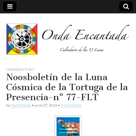
Calendario de las 13 Lunas
Onda
NOOSBOLETINES
Noosboletín de la Luna
encantada
Cósmica de la Tortuga de la
Presencia-nº 77-FLT
by
Maria Teresa
•
junio 27, 2016
•
0 Comments