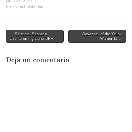
junio 27, 2021
En «Noosboletines»
Post
← Solsticio, Sabbat y
Wavespell of the Yellow
Evento en Inglaterra-BRR
Warrior-11 →
navigation
Deja un comentario