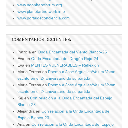
www.noophereforum.org
www.planetartnetwork.info
www.portaldeconciencia.com
COMENTARIOS RECIENTES:
Patricia
en
Onda Encantada del Viento Blanco-25
Eva
en
Onda Encantada del Dragón Rojo-24
Eva
en
MENTES VULNERABLES – Reflexión
Maria Teresa
en
Poema a Jose Arguelles/Valum Votan
escrito en el 2º aniversario de su partida
Maria Teresa
en
Poema a Jose Arguelles/Valum Votan
escrito en el 2º aniversario de su partida
Kej
en
Con relación a la Onda Encantada del Espejo
Blanco-23
Alejandra
en
Con relación a la Onda Encantada del
Espejo Blanco-23
Ana
en
Con relación a la Onda Encantada del Espejo