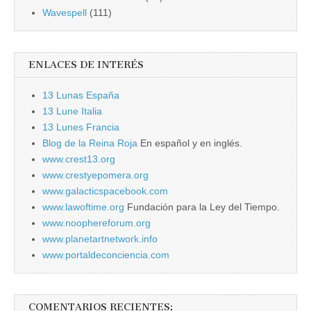
Wavespell
(111)
ENLACES DE INTERÉS
13 Lunas España
13 Lune Italia
13 Lunes Francia
Blog de la Reina Roja
En español y en inglés.
www.crest13.org
www.crestyepomera.org
www.galacticspacebook.com
www.lawoftime.org
Fundación para la Ley del Tiempo.
www.noophereforum.org
www.planetartnetwork.info
www.portaldeconciencia.com
COMENTARIOS RECIENTES: