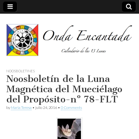
Calendario de las 13 Lunas
Onda
NOOSBOLETINES
Noosboletín de la Luna
encantada
Magnética del Mueciélago
del Propósito-nº 78-FLT
by
Maria Teresa
•
julio 24, 2016
•
0 Comments