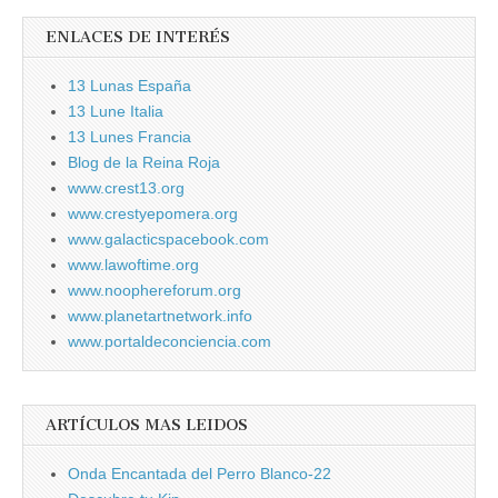
ENLACES DE INTERÉS
13 Lunas España
13 Lune Italia
13 Lunes Francia
Blog de la Reina Roja
www.crest13.org
www.crestyepomera.org
www.galacticspacebook.com
www.lawoftime.org
www.noophereforum.org
www.planetartnetwork.info
www.portaldeconciencia.com
ARTÍCULOS MAS LEIDOS
Onda Encantada del Perro Blanco-22