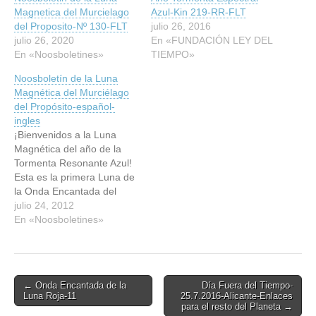
Magnetica del Murcielago
Azul-Kin 219-RR-FLT
del Proposito-Nº 130-FLT
julio 26, 2016
julio 26, 2020
En «FUNDACIÓN LEY DEL
En «Noosboletines»
TIEMPO»
Noosboletín de la Luna
Magnética del Murciélago
del Propósito-español-
ingles
¡Bienvenidos a la Luna
Magnética del año de la
Tormenta Resonante Azul!
Esta es la primera Luna de
la Onda Encantada del
Servicio Planetario; la Luna
julio 24, 2012
de la Atracción Magnética,
En «Noosboletines»
un tiempo para preparar
nuestras metas e
intenciones para el año y
también para contemplar y
Post
← Onda Encantada de la
Día Fuera del Tiempo-
reevaluar nuestro
Luna Roja-11
25.7.2016-Alicante-Enlaces
navigation
propósito de…
para el resto del Planeta →