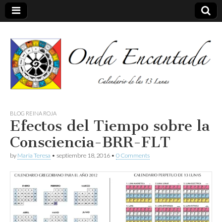
Calendario de las 13 Lunas
Onda
BLOG REINA ROJA
Efectos del Tiempo sobre la
encantada
Consciencia-BRR-FLT
by
Maria Teresa
•
septiembre 18, 2016
•
0 Comments