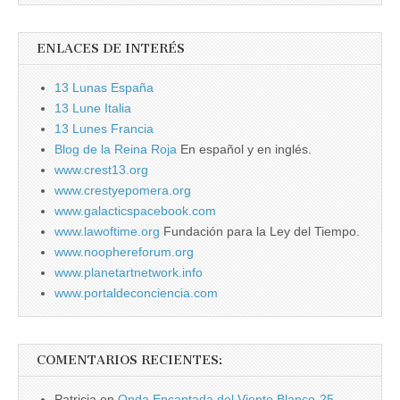
ENLACES DE INTERÉS
13 Lunas España
13 Lune Italia
13 Lunes Francia
Blog de la Reina Roja
En español y en inglés.
www.crest13.org
www.crestyepomera.org
www.galacticspacebook.com
www.lawoftime.org
Fundación para la Ley del Tiempo.
www.noophereforum.org
www.planetartnetwork.info
www.portaldeconciencia.com
COMENTARIOS RECIENTES:
Patricia
en
Onda Encantada del Viento Blanco-25