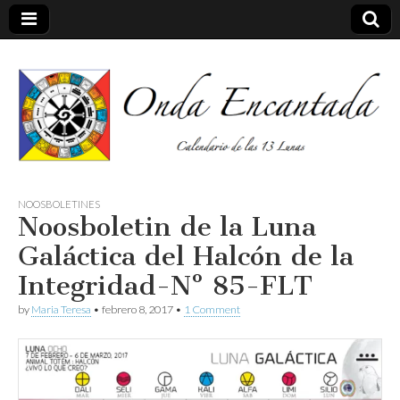
Calendario de las 13 Lunas
Onda
NOOSBOLETINES
Noosboletin de la Luna
encantada
Galáctica del Halcón de la
Integridad-Nº 85-FLT
by
Maria Teresa
•
febrero 8, 2017
•
1 Comment