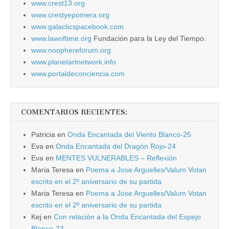
www.crest13.org
www.crestyepomera.org
www.galacticspacebook.com
www.lawoftime.org
Fundación para la Ley del Tiempo.
www.noophereforum.org
www.planetartnetwork.info
www.portaldeconciencia.com
COMENTARIOS RECIENTES:
Patricia
en
Onda Encantada del Viento Blanco-25
Eva
en
Onda Encantada del Dragón Rojo-24
Eva
en
MENTES VULNERABLES – Reflexión
Maria Teresa
en
Poema a Jose Arguelles/Valum Votan
escrito en el 2º aniversario de su partida
Maria Teresa
en
Poema a Jose Arguelles/Valum Votan
escrito en el 2º aniversario de su partida
Kej
en
Con relación a la Onda Encantada del Espejo
Blanco-23