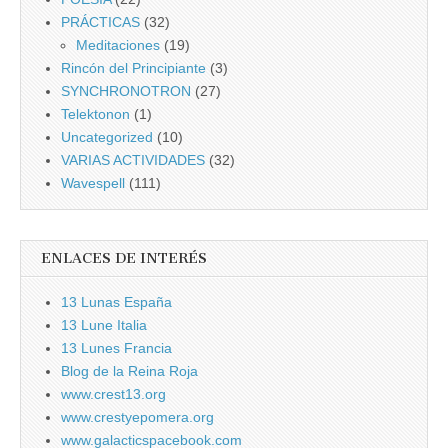
PRÁCTICAS
(32)
Meditaciones
(19)
Rincón del Principiante
(3)
SYNCHRONOTRON
(27)
Telektonon
(1)
Uncategorized
(10)
VARIAS ACTIVIDADES
(32)
Wavespell
(111)
ENLACES DE INTERÉS
13 Lunas España
13 Lune Italia
13 Lunes Francia
Blog de la Reina Roja
www.crest13.org
www.crestyepomera.org
www.galacticspacebook.com