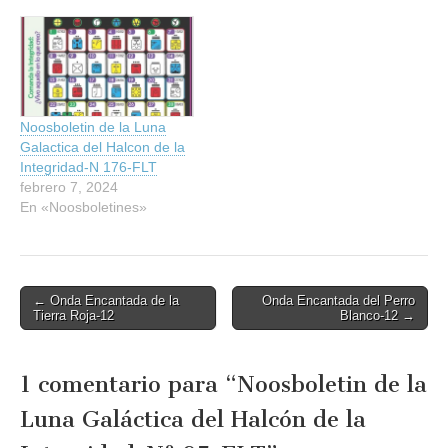
Galáctica-del-Halcón-de-la-
Integridad-FLE-Nº-20.pdf
Noosboletin de la Luna
Galactica del Halcon de la
Integridad-N 176-FLT
febrero 7, 2024
En «Noosboletines»
Post
← Onda Encantada de la
Onda Encantada del Perro
Tierra Roja-12
Blanco-12 →
navigation
1 comentario para “
Noosboletin de la
Luna Galáctica del Halcón de la