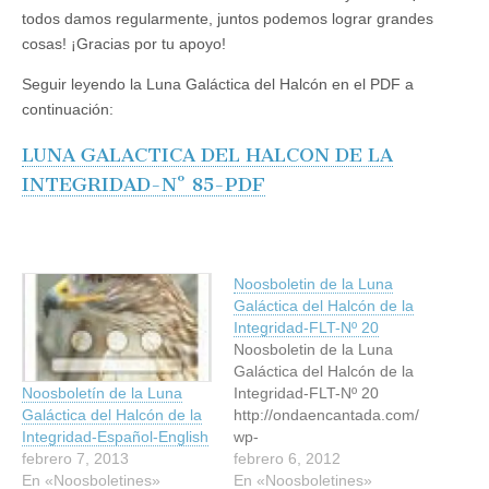
todos damos regularmente, juntos podemos lograr grandes
cosas! ¡Gracias por tu apoyo!
Seguir leyendo la Luna Galáctica del Halcón en el PDF a
continuación:
LUNA GALACTICA DEL HALCON DE LA
INTEGRIDAD-Nº 85-PDF
Noosboletin de la Luna
Galáctica del Halcón de la
Integridad-FLT-Nº 20
Noosboletin de la Luna
Galáctica del Halcón de la
Integridad-FLT-Nº 20
Noosboletín de la Luna
http://ondaencantada.com/
Galáctica del Halcón de la
wp-
Integridad-Español-English
content/uploads/2012/02/N
febrero 6, 2012
febrero 7, 2013
oosboletin-de-la-Luna-
En «Noosboletines»
En «Noosboletines»