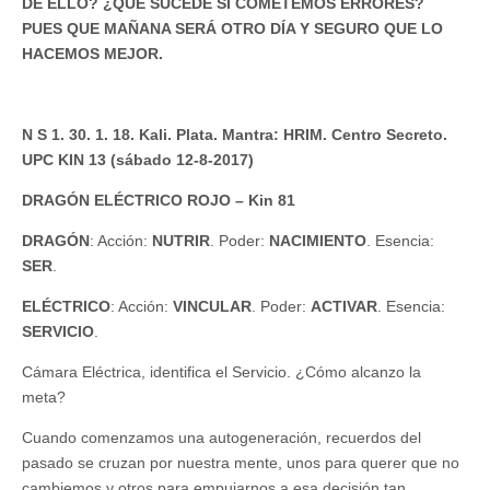
DE ELLO? ¿QUÉ SUCEDE SI COMETEMOS ERRORES?
PUES QUE MAÑANA SERÁ OTRO DÍA Y SEGURO QUE LO
HACEMOS MEJOR.
N S 1. 30. 1. 18. Kali. Plata. Mantra: HRIM. Centro Secreto.
UPC KIN 13 (sábado 12-8-2017)
DRAGÓN ELÉCTRICO ROJO – Kin 81
DRAGÓN
: Acción:
NUTRIR
. Poder:
NACIMIENTO
. Esencia:
SER
.
ELÉCTRICO
: Acción:
VINCULAR
. Poder:
ACTIVAR
. Esencia:
SERVICIO
.
Cámara Eléctrica, identifica el Servicio. ¿Cómo alcanzo la
meta?
Cuando comenzamos una autogeneración, recuerdos del
pasado se cruzan por nuestra mente, unos para querer que no
cambiemos y otros para empujarnos a esa decisión tan