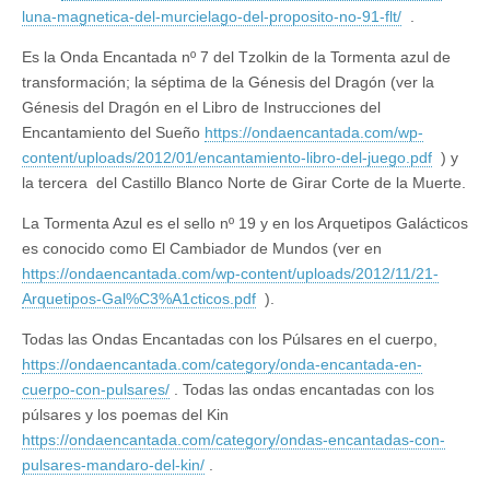
luna-magnetica-del-murcielago-del-proposito-no-91-flt/
.
Es la Onda Encantada nº 7 del Tzolkin de la Tormenta azul de
transformación; la séptima de la Génesis del Dragón (ver la
Génesis del Dragón en el Libro de Instrucciones del
Encantamiento del Sueño
https://ondaencantada.com/wp-
content/uploads/2012/01/encantamiento-libro-del-juego.pdf
) y
la tercera del Castillo Blanco Norte de Girar Corte de la Muerte.
La Tormenta Azul es el sello nº 19 y en los Arquetipos Galácticos
es conocido como El Cambiador de Mundos (ver en
https://ondaencantada.com/wp-content/uploads/2012/11/21-
Arquetipos-Gal%C3%A1cticos.pdf
).
Todas las Ondas Encantadas con los Púlsares en el cuerpo,
https://ondaencantada.com/category/onda-encantada-en-
cuerpo-con-pulsares/
. Todas las ondas encantadas con los
púlsares y los poemas del Kin
https://ondaencantada.com/category/ondas-encantadas-con-
pulsares-mandaro-del-kin/
.