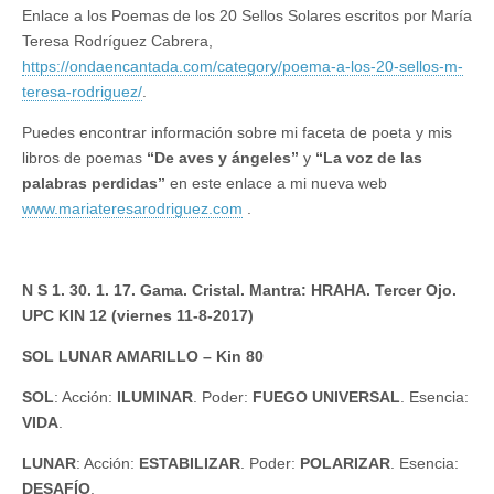
Enlace a los Poemas de los 20 Sellos Solares escritos por María
Teresa Rodríguez Cabrera,
https://ondaencantada.com/category/poema-a-los-20-sellos-m-
teresa-rodriguez/
.
Puedes encontrar información sobre mi faceta de poeta y mis
libros de poemas
“De aves y ángeles”
y
“La voz de las
palabras perdidas”
en este enlace a mi nueva web
www.mariateresarodriguez.com
.
N S 1. 30. 1. 17. Gama. Cristal. Mantra: HRAHA. Tercer Ojo.
UPC KIN 12 (viernes 11-8-2017)
SOL LUNAR AMARILLO – Kin 80
SOL
: Acción:
ILUMINAR
. Poder:
FUEGO UNIVERSAL
. Esencia:
VIDA
.
LUNAR
: Acción:
ESTABILIZAR
. Poder:
POLARIZAR
. Esencia:
DESAFÍO
.