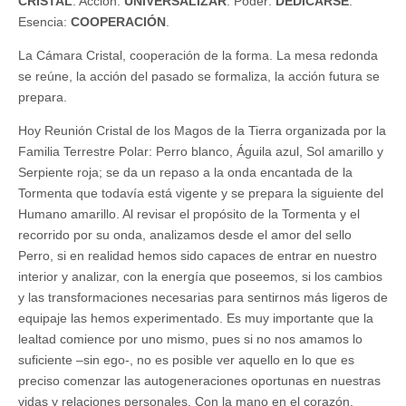
CRISTAL
: Acción:
UNIVERSALIZAR
. Poder:
DEDICARSE
.
Esencia:
COOPERACIÓN
.
La Cámara Cristal, cooperación de la forma. La mesa redonda
se reúne, la acción del pasado se formaliza, la acción futura se
prepara.
Hoy Reunión Cristal de los Magos de la Tierra organizada por la
Familia Terrestre Polar: Perro blanco, Águila azul, Sol amarillo y
Serpiente roja; se da un repaso a la onda encantada de la
Tormenta que todavía está vigente y se prepara la siguiente del
Humano amarillo. Al revisar el propósito de la Tormenta y el
recorrido por su onda, analizamos desde el amor del sello
Perro, si en realidad hemos sido capaces de entrar en nuestro
interior y analizar, con la energía que poseemos, si los cambios
y las transformaciones necesarias para sentirnos más ligeros de
equipaje las hemos experimentado. Es muy importante que la
lealtad comience por uno mismo, pues si no nos amamos lo
suficiente –sin ego-, no es posible ver aquello en lo que es
preciso comenzar las autogeneraciones oportunas en nuestras
vidas y relaciones personales. Con la mano en el corazón,