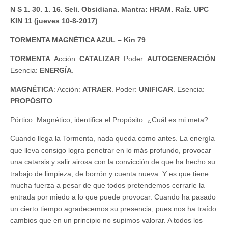
N S 1. 30. 1. 16. Seli. Obsidiana. Mantra: HRAM. Raíz. UPC
KIN 11 (jueves 10-8-2017)
TORMENTA MAGNÉTICA AZUL – Kin 79
TORMENTA
: Acción:
CATALIZAR
. Poder:
AUTOGENERACIÓN
.
Esencia:
ENERGÍA
.
MAGNÉTICA
: Acción:
ATRAER
. Poder:
UNIFICAR
. Esencia:
PROPÓSITO
.
Pórtico Magnético, identifica el Propósito. ¿Cuál es mi meta?
Cuando llega la Tormenta, nada queda como antes. La energía
que lleva consigo logra penetrar en lo más profundo, provocar
una catarsis y salir airosa con la convicción de que ha hecho su
trabajo de limpieza, de borrón y cuenta nueva. Y es que tiene
mucha fuerza a pesar de que todos pretendemos cerrarle la
entrada por miedo a lo que puede provocar. Cuando ha pasado
un cierto tiempo agradecemos su presencia, pues nos ha traído
cambios que en un principio no supimos valorar. A todos los