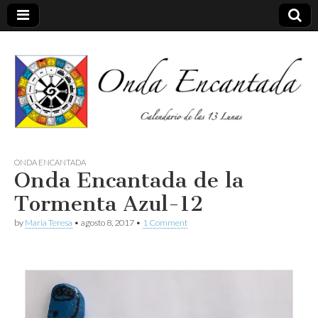
Calendario de las 13 Lunas
Onda
ONDA ENCANTADA
Onda Encantada de la
encantada
Tormenta Azul-12
by
Maria Teresa
•
agosto 8, 2017
•
1 Comment