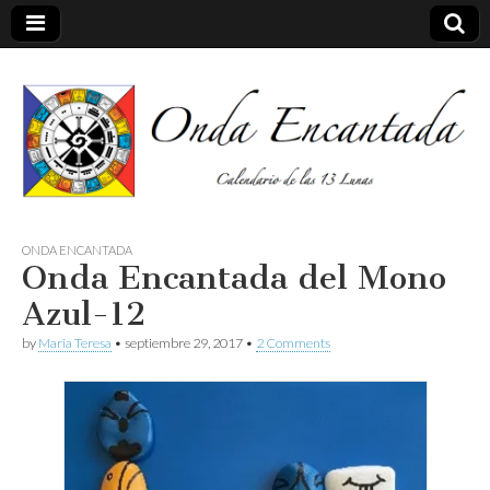
Calendario de las 13 Lunas
Onda
ONDA ENCANTADA
Onda Encantada del Mono
encantada
Azul-12
by
Maria Teresa
•
septiembre 29, 2017
•
2 Comments