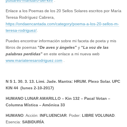
pulsares-mandaro-del-kin/
.
Enlace a los Poemas de los 20 Sellos Solares escritos por María
Teresa Rodríguez Cabrera,
https://ondaencantada.com/category/poema-a-los-20-sellos-m-
teresa-rodriguez/
.
Puedes encontrar información sobre mi faceta de poeta y mis
libros de poemas
“
De aves y ángeles
”
y
“
La voz de las
palabras perdidas
”
en este enlace a mi nueva web
www.mariateresarodriguez.com
.
N S 1. 30. 3. 13. Limi. Jade. Mantra: HRUM. Plexo Solar. UPC
KIN 44 (lunes 2-10-2017)
HUMANO LUNAR AMARILLO – Kin 132 – Pacal Votan –
Columna Mística – Amónica 33
HUMANO
: Acción:
INFLUENCIAR
. Poder:
LIBRE VOLUNAD
.
Esencia:
SABIDURÍA
.