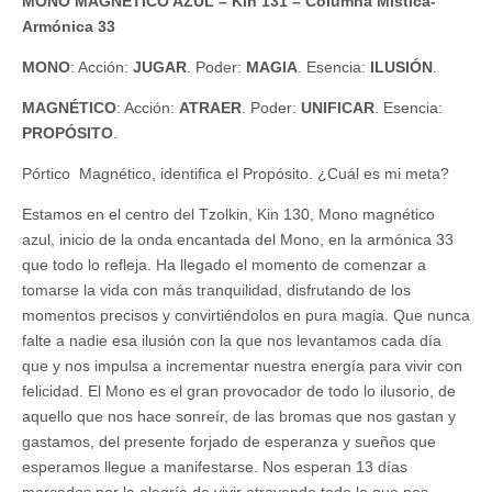
MONO MAGNÉTICO AZUL – Kin 131 – Columna Mística-
Armónica 33
MONO
: Acción:
JUGAR
. Poder:
MAGIA
. Esencia:
ILUSIÓN
.
MAGNÉTICO
: Acción:
ATRAER
. Poder:
UNIFICAR
. Esencia:
PROPÓSITO
.
Pórtico Magnético, identifica el Propósito. ¿Cuál es mi meta?
Estamos en el centro del Tzolkin, Kin 130, Mono magnético
azul, inicio de la onda encantada del Mono, en la armónica 33
que todo lo refleja. Ha llegado el momento de comenzar a
tomarse la vida con más tranquilidad, disfrutando de los
momentos precisos y convirtiéndolos en pura magia. Que nunca
falte a nadie esa ilusión con la que nos levantamos cada día
que y nos impulsa a incrementar nuestra energía para vivir con
felicidad. El Mono es el gran provocador de todo lo ilusorio, de
aquello que nos hace sonreír, de las bromas que nos gastan y
gastamos, del presente forjado de esperanza y sueños que
esperamos llegue a manifestarse. Nos esperan 13 días