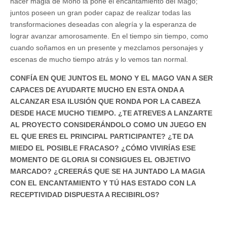
hacer magia de Mono la pone el encantamiento del Mago;
juntos poseen un gran poder capaz de realizar todas las
transformaciones deseadas con alegría y la esperanza de
lograr avanzar amorosamente. En el tiempo sin tiempo, como
cuando soñamos en un presente y mezclamos personajes y
escenas de mucho tiempo atrás y lo vemos tan normal.
CONFÍA EN QUE JUNTOS EL MONO Y EL MAGO VAN A SER
CAPACES DE AYUDARTE MUCHO EN ESTA ONDA A
ALCANZAR ESA ILUSIÓN QUE RONDA POR LA CABEZA
DESDE HACE MUCHO TIEMPO. ¿TE ATREVES A LANZARTE
AL PROYECTO CONSIDERÁNDOLO COMO UN JUEGO EN
EL QUE ERES EL PRINCIPAL PARTICIPANTE? ¿TE DA
MIEDO EL POSIBLE FRACASO? ¿CÓMO VIVIRÍAS ESE
MOMENTO DE GLORIA SI CONSIGUES EL OBJETIVO
MARCADO? ¿CREERÁS QUE SE HA JUNTADO LA MAGIA
CON EL ENCANTAMIENTO Y TÚ HAS ESTADO CON LA
RECEPTIVIDAD DISPUESTA A RECIBIRLOS?