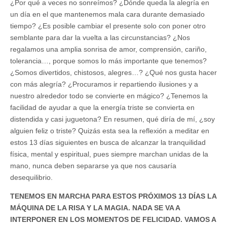
¿Por qué a veces no sonreímos? ¿Dónde queda la alegría en
un día en el que mantenemos mala cara durante demasiado
tiempo? ¿Es posible cambiar el presente solo con poner otro
semblante para dar la vuelta a las circunstancias? ¿Nos
regalamos una amplia sonrisa de amor, comprensión, cariño,
tolerancia…, porque somos lo más importante que tenemos?
¿Somos divertidos, chistosos, alegres…? ¿Qué nos gusta hacer
con más alegría? ¿Procuramos ir repartiendo ilusiones y a
nuestro alrededor todo se convierte en mágico? ¿Tenemos la
facilidad de ayudar a que la energía triste se convierta en
distendida y casi juguetona? En resumen, qué diría de mí, ¿soy
alguien feliz o triste? Quizás esta sea la reflexión a meditar en
estos 13 días siguientes en busca de alcanzar la tranquilidad
física, mental y espiritual, pues siempre marchan unidas de la
mano, nunca deben separarse ya que nos causaría
desequilibrio.
TENEMOS EN MARCHA PARA ESTOS PRÓXIMOS 13 DÍAS LA
MÁQUINA DE LA RISA Y LA MAGIA. NADA SE VA A
INTERPONER EN LOS MOMENTOS DE FELICIDAD. VAMOS A