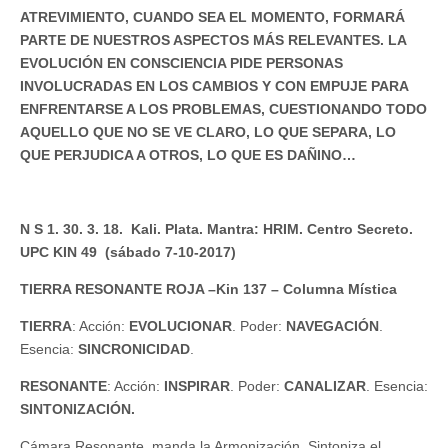
ATREVIMIENTO, CUANDO SEA EL MOMENTO, FORMARÁ
PARTE DE NUESTROS ASPECTOS MÁS RELEVANTES. LA
EVOLUCIÓN EN CONSCIENCIA PIDE PERSONAS
INVOLUCRADAS EN LOS CAMBIOS Y CON EMPUJE PARA
ENFRENTARSE A LOS PROBLEMAS, CUESTIONANDO TODO
AQUELLO QUE NO SE VE CLARO, LO QUE SEPARA, LO
QUE PERJUDICA A OTROS, LO QUE ES DAÑINO…
N S 1. 30. 3. 18. Kali. Plata. Mantra: HRIM. Centro Secreto.
UPC KIN 49 (sábado 7-10-2017)
TIERRA RESONANTE ROJA –Kin 137 – Columna Mística
TIERRA
: Acción:
EVOLUCIONAR
. Poder:
NAVEGACIÓN
.
Esencia:
SINCRONICIDAD
.
RESONANTE
: Acción:
INSPIRAR
. Poder:
CANALIZAR
. Esencia:
SINTONIZACIÓN.
Cámara Resonante, manda la Armonización. Sintoniza el