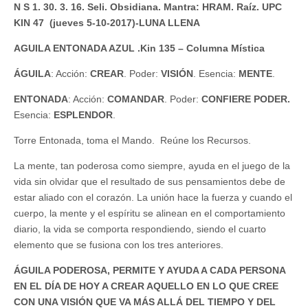
N S 1. 30. 3. 16. Seli. Obsidiana. Mantra: HRAM. Raíz. UPC
KIN 47 (jueves 5-10-2017)-LUNA LLENA
AGUILA ENTONADA AZUL .Kin 135 – Columna Mística
ÁGUILA
: Acción:
CREAR
. Poder:
VISIÓN
. Esencia:
MENTE
.
ENTONADA
: Acción:
COMANDAR
. Poder:
CONFIERE PODER.
Esencia:
ESPLENDOR
.
Torre Entonada, toma el Mando. Reúne los Recursos.
La mente, tan poderosa como siempre, ayuda en el juego de la
vida sin olvidar que el resultado de sus pensamientos debe de
estar aliado con el corazón. La unión hace la fuerza y cuando el
cuerpo, la mente y el espíritu se alinean en el comportamiento
diario, la vida se comporta respondiendo, siendo el cuarto
elemento que se fusiona con los tres anteriores.
ÁGUILA PODEROSA, PERMITE Y AYUDA A CADA PERSONA
EN EL DÍA DE HOY A CREAR AQUELLO EN LO QUE CREE
CON UNA VISIÓN QUE VA MÁS ALLÁ DEL TIEMPO Y DEL