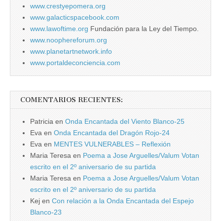
www.crestyepomera.org
www.galacticspacebook.com
www.lawoftime.org
Fundación para la Ley del Tiempo.
www.noophereforum.org
www.planetartnetwork.info
www.portaldeconciencia.com
COMENTARIOS RECIENTES:
Patricia
en
Onda Encantada del Viento Blanco-25
Eva
en
Onda Encantada del Dragón Rojo-24
Eva
en
MENTES VULNERABLES – Reflexión
Maria Teresa
en
Poema a Jose Arguelles/Valum Votan
escrito en el 2º aniversario de su partida
Maria Teresa
en
Poema a Jose Arguelles/Valum Votan
escrito en el 2º aniversario de su partida
Kej
en
Con relación a la Onda Encantada del Espejo
Blanco-23