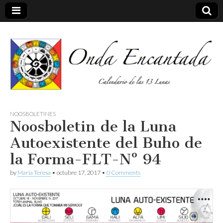
Calendario de las 13 Lunas
Onda
NOOSBOLETINES
Noosboletin de la Luna
encantada
Autoexistente del Buho de
la Forma-FLT-Nº 94
by
Maria Teresa
•
octubre 17, 2017
•
0 Comments