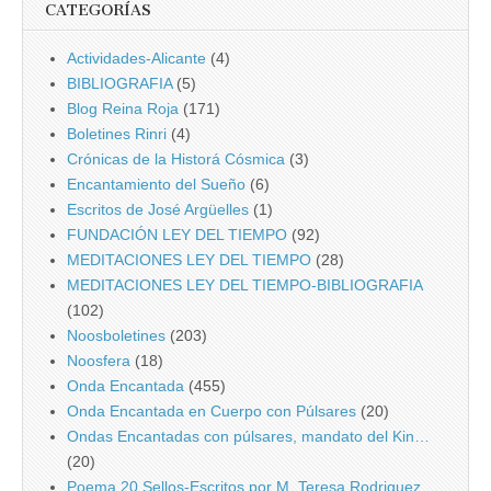
CATEGORÍAS
Actividades-Alicante
(4)
BIBLIOGRAFIA
(5)
Blog Reina Roja
(171)
Boletines Rinri
(4)
Crónicas de la Historá Cósmica
(3)
Encantamiento del Sueño
(6)
Escritos de José Argüelles
(1)
FUNDACIÓN LEY DEL TIEMPO
(92)
MEDITACIONES LEY DEL TIEMPO
(28)
MEDITACIONES LEY DEL TIEMPO-BIBLIOGRAFIA
(102)
Noosboletines
(203)
Noosfera
(18)
Onda Encantada
(455)
Onda Encantada en Cuerpo con Púlsares
(20)
Ondas Encantadas con púlsares, mandato del Kin…
(20)
Poema 20 Sellos-Escritos por M. Teresa Rodriguez