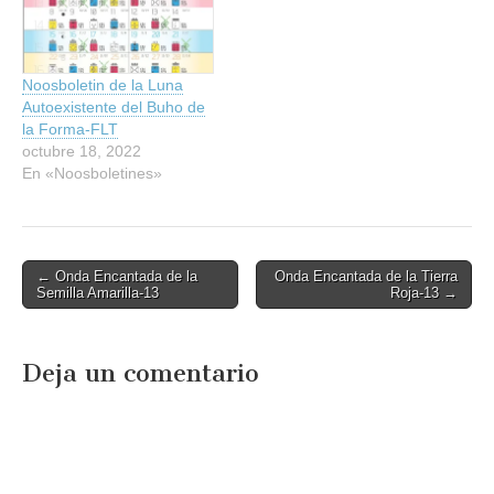
Noosboletin de la Luna
Autoexistente del Buho de
la Forma-FLT
octubre 18, 2022
En «Noosboletines»
Post
← Onda Encantada de la
Onda Encantada de la Tierra
Semilla Amarilla-13
Roja-13 →
navigation
Deja un comentario