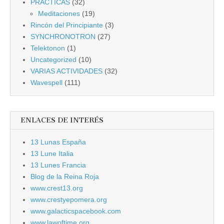
PRÁCTICAS
(32)
Meditaciones
(19)
Rincón del Principiante
(3)
SYNCHRONOTRON
(27)
Telektonon
(1)
Uncategorized
(10)
VARIAS ACTIVIDADES
(32)
Wavespell
(111)
ENLACES DE INTERÉS
13 Lunas España
13 Lune Italia
13 Lunes Francia
Blog de la Reina Roja
www.crest13.org
www.crestyepomera.org
www.galacticspacebook.com
www.lawoftime.org