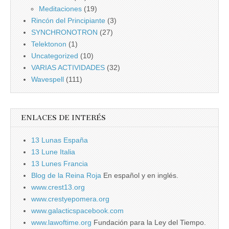
Meditaciones
(19)
Rincón del Principiante
(3)
SYNCHRONOTRON
(27)
Telektonon
(1)
Uncategorized
(10)
VARIAS ACTIVIDADES
(32)
Wavespell
(111)
ENLACES DE INTERÉS
13 Lunas España
13 Lune Italia
13 Lunes Francia
Blog de la Reina Roja
En español y en inglés.
www.crest13.org
www.crestyepomera.org
www.galacticspacebook.com
www.lawoftime.org
Fundación para la Ley del Tiempo.