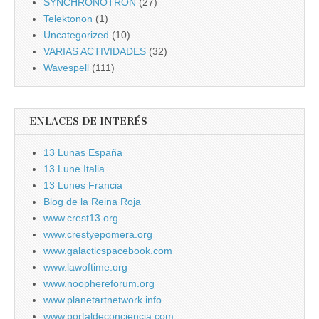
SYNCHRONOTRON
(27)
Telektonon
(1)
Uncategorized
(10)
VARIAS ACTIVIDADES
(32)
Wavespell
(111)
ENLACES DE INTERÉS
13 Lunas España
13 Lune Italia
13 Lunes Francia
Blog de la Reina Roja
www.crest13.org
www.crestyepomera.org
www.galacticspacebook.com
www.lawoftime.org
www.noophereforum.org
www.planetartnetwork.info
www.portaldeconciencia.com