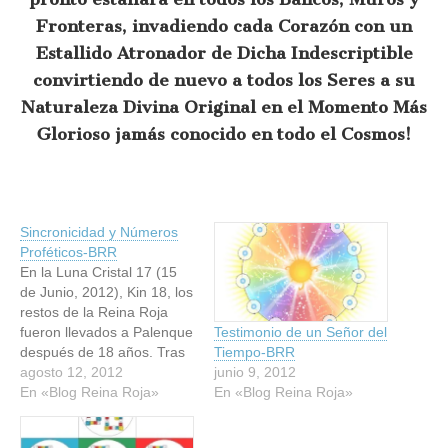
Fronteras, invadiendo cada Corazón con un
Estallido Atronador de Dicha Indescriptible
convirtiendo de nuevo a todos los Seres a su
Naturaleza Divina Original en el Momento Más
Glorioso jamás conocido en todo el Cosmos!
Sincronicidad y Números
Proféticos-BRR
En la Luna Cristal 17 (15
de Junio, 2012), Kin 18, los
restos de la Reina Roja
fueron llevados a Palenque
Testimonio de un Señor del
después de 18 años. Tras
Tiempo-BRR
una experiencia OVNI en el
agosto 12, 2012
junio 9, 2012
2000 en Palenque, mi vida
En «Blog Reina Roja»
En «Blog Reina Roja»
ha sido orientada en torno
al misterio de la tumba de