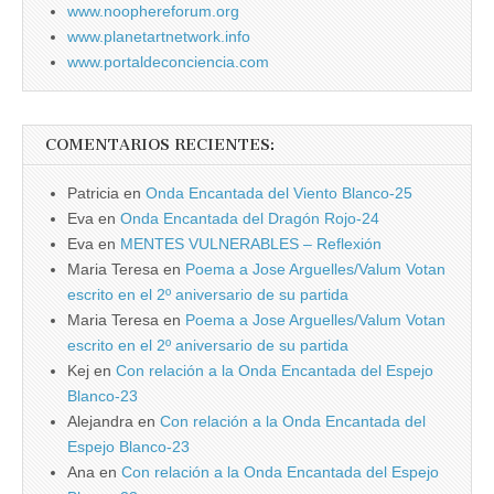
www.noophereforum.org
www.planetartnetwork.info
www.portaldeconciencia.com
COMENTARIOS RECIENTES:
Patricia
en
Onda Encantada del Viento Blanco-25
Eva
en
Onda Encantada del Dragón Rojo-24
Eva
en
MENTES VULNERABLES – Reflexión
Maria Teresa
en
Poema a Jose Arguelles/Valum Votan
escrito en el 2º aniversario de su partida
Maria Teresa
en
Poema a Jose Arguelles/Valum Votan
escrito en el 2º aniversario de su partida
Kej
en
Con relación a la Onda Encantada del Espejo
Blanco-23
Alejandra
en
Con relación a la Onda Encantada del
Espejo Blanco-23
Ana
en
Con relación a la Onda Encantada del Espejo