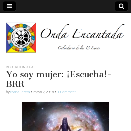
Calendario de las 13 Lunas
Onda
BLOG REINA ROJA
Yo soy mujer: ¡Escucha!-
encantada
BRR
by
Maria Teresa
•
mayo 2, 2018
•
1 Comment