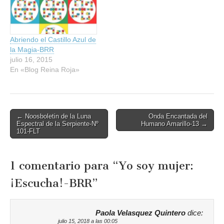
la Reina Roja y su…
Abriendo el Castillo Azul de
la Magia-BRR
julio 16, 2015
En «Blog Reina Roja»
Post
← Noosboletin de la Luna
Onda Encantada del
Espectral de la Serpiente-Nº
Humano Amarillo-13 →
navigation
101-FLT
1 comentario para “
Yo soy mujer:
¡Escucha!-BRR
”
Paola Velasquez Quintero
dice:
julio 15, 2018 a las 00:05