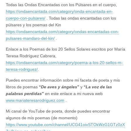
Todas las Ondas Encantadas con los Púlsares en el cuerpo,
https://ondaencantada.com/category/onda-encantada-en-
cuerpo-con-pulsares/
. Todas las ondas encantadas con los
púlsares y los poemas del Kin
https://ondaencantada.com/category/ondas-encantadas-con-
pulsares-mandaro-del-kin/
.
Enlace a los Poemas de los 20 Sellos Solares escritos por María
Teresa Rodríguez Cabrera,
https://ondaencantada.com/category/poema-a-los-20-sellos-m-
teresa-rodriguez/
.
Puedes encontrar información sobre mi faceta de poeta y mis
libros de poemas
“
De aves y ángeles
”
y
“
La voz de las
palabras perdidas
”
en este enlace a mi nueva web
www.mariateresarodriguez.com
.
Mi canal de YouTube de poeta, donde puedes encontrar
algunos de mis poemas (de momento)
https://www.youtube.com/channel/UCG41oivSTOkWzG1GTz0zX