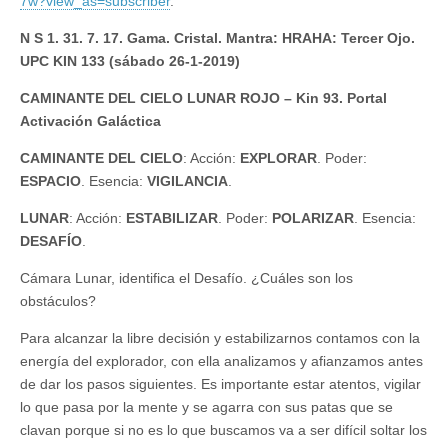
7w?view_as=subscriber
.
N S 1. 31. 7. 17. Gama. Cristal. Mantra: HRAHA: Tercer Ojo.
UPC KIN 133 (sábado 26-1-2019)
CAMINANTE DEL CIELO LUNAR ROJO – Kin 93. Portal
Activación Galáctica
CAMINANTE DEL CIELO
: Acción:
EXPLORAR
. Poder:
ESPACIO
. Esencia:
VIGILANCIA
.
LUNAR
: Acción:
ESTABILIZAR
. Poder:
POLARIZAR
. Esencia:
DESAFÍO
.
Cámara Lunar, identifica el Desafío. ¿Cuáles son los
obstáculos?
Para alcanzar la libre decisión y estabilizarnos contamos con la
energía del explorador, con ella analizamos y afianzamos antes
de dar los pasos siguientes. Es importante estar atentos, vigilar
lo que pasa por la mente y se agarra con sus patas que se
clavan porque si no es lo que buscamos va a ser difícil soltar los