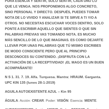
PURA ESENCIA Y SENTIR, SOLO SENTIR, CADA UNO LO
QUE LE VENGA. NOS PROPONEMOS ALGO CONCRETO,
SINO PERSONAL Y DIRECTO. DESPUÉS, PUEDES TOMAR
NOTA DE LO VIVIDO Y ANALIZAR SI TE SIRVE A TI Y/O A
OTROS. NO NECESITAS ESCUCHAR VOCES DENTRO, SOLO
PONTE A ESCRIBIR AQUELLO QUE SIENTES O QUE SIN
PALABRAS PREVIAS VAS TOMANDO NOTA. ES MUCHO
MÁS SENCILLO DE LO QUE IMAGINAS. ES COMO DEJARTE
LLEVAR POR UNAS PALABRAS QUE TÚ MISMO ESCRIBES
DE MODO CONSCIENTE PERO QUE AL PRINCIPIO
DESCONOCES SU CONTENIDO. ¡DISFRUTA CON LA
ACTIVACIÓN DE LA RECEPTIVIDAD! ¡EL MAGO ES UN BUEN
ACOMPAÑANTE!
N S 1. 31. 7. 19. Alfa. Turquesa. Mantra: HRAUM. Garganta.
UPC KIN 135 (lunes 28-1-2019)
AGUILA AUTOEXISTENTE AZUL – Kin 95
ÁGUILA
: Acción:
CREAR
. Poder:
VISIÓN
. Esencia:
MENTE
.