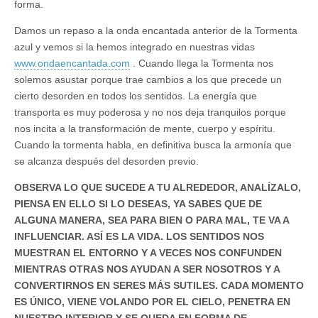
forma.
Damos un repaso a la onda encantada anterior de la Tormenta
azul y vemos si la hemos integrado en nuestras vidas
www.ondaencantada.com
. Cuando llega la Tormenta nos
solemos asustar porque trae cambios a los que precede un
cierto desorden en todos los sentidos. La energía que
transporta es muy poderosa y no nos deja tranquilos porque
nos incita a la transformación de mente, cuerpo y espíritu.
Cuando la tormenta habla, en definitiva busca la armonía que
se alcanza después del desorden previo.
OBSERVA LO QUE SUCEDE A TU ALREDEDOR, ANALÍZALO,
PIENSA EN ELLO SI LO DESEAS, YA SABES QUE DE
ALGUNA MANERA, SEA PARA BIEN O PARA MAL, TE VA A
INFLUENCIAR. ASÍ ES LA VIDA. LOS SENTIDOS NOS
MUESTRAN EL ENTORNO Y A VECES NOS CONFUNDEN
MIENTRAS OTRAS NOS AYUDAN A SER NOSOTROS Y A
CONVERTIRNOS EN SERES MÁS SUTILES. CADA MOMENTO
ES ÚNICO, VIENE VOLANDO POR EL CIELO, PENETRA EN
NUESTRO INTERIOR Y SE QUEDA EN FORMA DE