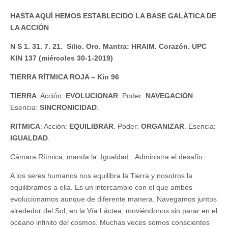
HASTA AQUÍ HEMOS ESTABLECIDO LA BASE GALÁTICA DE
LA ACCIÓN
N S 1. 31. 7. 21. Silio. Oro. Mantra: HRAIM. Corazón. UPC
KIN 137 (miércoles 30-1-2019)
TIERRA RÍTMICA ROJA – Kin 96
TIERRA
: Acción:
EVOLUCIONAR
. Poder:
NAVEGACIÓN
.
Esencia:
SINCRONICIDAD
.
RITMICA
: Acción:
EQUILIBRAR
. Poder:
ORGANIZAR
. Esencia:
IGUALDAD
.
Cámara Rítmica, manda la Igualdad. Administra el desafío.
A los seres humanos nos equilibra la Tierra y nosotros la
equilibramos a ella. Es un intercambio con el que ambos
evolucionamos aunque de diferente manera. Navegamos juntos
alrededor del Sol, en la Vía Láctea, moviéndonos sin parar en el
océano infinito del cosmos. Muchas veces somos conscientes