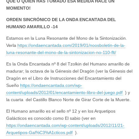
QUÉ O QUIÉN HAS TOMADO ESA MEDIDA HACE UN
MOMENTO!
ORDEN SINCRÓNICO DE LA ONDA ENCANTADA DEL
HUMANO AMARILLO -14
Estamos en la Luna Resonante del Mono de la Sintonización.
Verla
https://ondaencantada.com/2019/01/noosboletin-de-la-
luna-resonante-del-mono-de-la-sintonizacion-no-110-flt/
Es la Onda Encantada nº 8 del Tzolkin del Humano amarillo de
madurar; la octava de la Génesis del Dragón (ver la Génesis del
Dragón en el Libro de Instrucciones del Encantamiento del
Sueño
https://ondaencantada.com/wp-
content/uploads/2012/01/encantamiento-libro-del-juego.pdf
) y
la cuarta del Castillo Blanco Norte de Girar Corte de la Muerte.
El Humano amarillo es el sello nº 12 y en los Arquetipos
Galácticos es conocido como El sabio (ver en
https://ondaencantada.com/wp-content/uploads/2012/11/21-
Arquetipos-Gal%C3%A1cticos.pdf
).