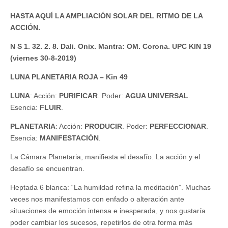
HASTA AQUÍ LA AMPLIACIÓN SOLAR DEL RITMO DE LA
ACCIÓN.
N S 1. 32. 2. 8. Dali. Onix. Mantra: OM. Corona. UPC KIN 19
(viernes 30-8-2019)
LUNA PLANETARIA ROJA – Kin 49
LUNA
: Acción:
PURIFICAR
. Poder:
AGUA UNIVERSAL
.
Esencia:
FLUIR
.
PLANETARIA
: Acción:
PRODUCIR
. Poder:
PERFECCIONAR
.
Esencia:
MANIFESTACIÓN
.
La Cámara Planetaria, manifiesta el desafío. La acción y el
desafío se encuentran.
Heptada 6 blanca: “La humildad refina la meditación”. Muchas
veces nos manifestamos con enfado o alteración ante
situaciones de emoción intensa e inesperada, y nos gustaría
poder cambiar los sucesos, repetirlos de otra forma más