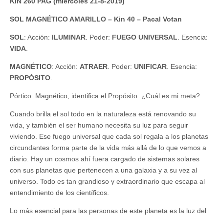
KIN 260 PAG (miércoles 21-8-2019)
SOL MAGNÉTICO AMARILLO – Kin 40 – Pacal Votan
SOL
: Acción:
ILUMINAR
. Poder:
FUEGO UNIVERSAL
. Esencia:
VIDA
.
MAGNÉTICO
: Acción:
ATRAER
. Poder:
UNIFICAR
. Esencia:
PROPÓSITO
.
Pórtico Magnético, identifica el Propósito. ¿Cuál es mi meta?
Cuando brilla el sol todo en la naturaleza está renovando su
vida, y también el ser humano necesita su luz para seguir
viviendo. Ese fuego universal que cada sol regala a los planetas
circundantes forma parte de la vida más allá de lo que vemos a
diario. Hay un cosmos ahí fuera cargado de sistemas solares
con sus planetas que pertenecen a una galaxia y a su vez al
universo. Todo es tan grandioso y extraordinario que escapa al
entendimiento de los científicos.
Lo más esencial para las personas de este planeta es la luz del