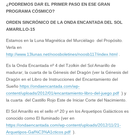
¿PODREMOS DAR EL PRIMER PASO EN ESE GRAN
PROGRAMA CÓSMICO?
ORDEN SINCRÓNICO DE LA ONDA ENCANTADA DEL SOL
AMARILLO-15
Estamos en la Luna Magnética del Murciélago del Propósito.
Verla en
http://www.13lunas.net/noosboletines/noosb117/index.html
.
Es la Onda Encantada nº 4 del Tzolkin del Sol Amarillo de
madurar; la cuarta de la Génesis del Dragón (ver la Génesis del
Dragón en el Libro de Instrucciones del Encantamiento del
Sueño
https://ondaencantada.com/wp-
content/uploads/2012/01/encantamiento-libro-del-juego.pdf
) y
la cuarta del Castillo Rojo Este de Iniciar Corte del Nacimiento.
El Sol Amarillo es el sello nº 20 y en los Arquetipos Galácticos es
conocido como El Iluminado (ver en
https://ondaencantada.com/wp-content/uploads/2012/11/21-
Arquetipos-Gal%C3%A1cticos.pdf
).