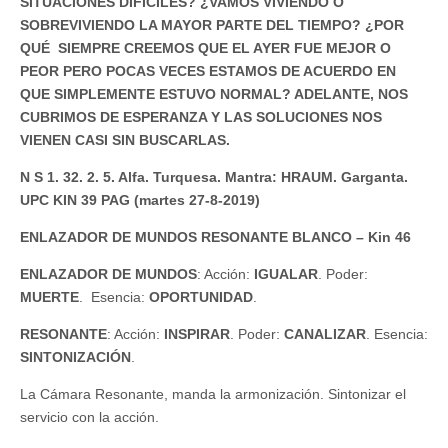
SITUACIONES DIFÍCILES? ¿VAMOS VIVIENDO O
SOBREVIVIENDO LA MAYOR PARTE DEL TIEMPO? ¿POR
QUÉ SIEMPRE CREEMOS QUE EL AYER FUE MEJOR O
PEOR PERO POCAS VECES ESTAMOS DE ACUERDO EN
QUE SIMPLEMENTE ESTUVO NORMAL? ADELANTE, NOS
CUBRIMOS DE ESPERANZA Y LAS SOLUCIONES NOS
VIENEN CASI SIN BUSCARLAS.
N S 1. 32. 2. 5. Alfa. Turquesa. Mantra: HRAUM. Garganta.
UPC KIN 39 PAG (martes 27-8-2019)
ENLAZADOR DE MUNDOS RESONANTE BLANCO – Kin 46
ENLAZADOR DE MUNDOS
: Acción:
IGUALAR
. Poder:
MUERTE
. Esencia:
OPORTUNIDAD
.
RESONANTE
: Acción:
INSPIRAR
. Poder:
CANALIZAR
. Esencia:
SINTONIZACIÓN
.
La Cámara Resonante, manda la armonización. Sintonizar el
servicio con la acción.