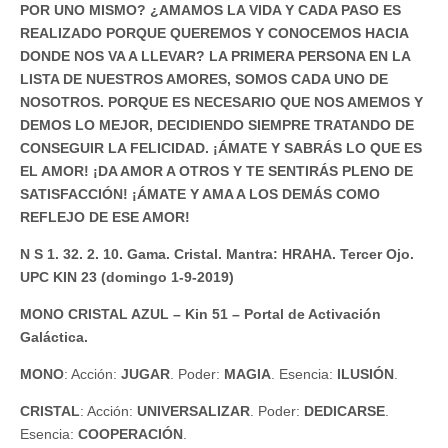
POR UNO MISMO? ¿AMAMOS LA VIDA Y CADA PASO ES
REALIZADO PORQUE QUEREMOS Y CONOCEMOS HACIA
DONDE NOS VA A LLEVAR? LA PRIMERA PERSONA EN LA
LISTA DE NUESTROS AMORES, SOMOS CADA UNO DE
NOSOTROS. PORQUE ES NECESARIO QUE NOS AMEMOS Y
DEMOS LO MEJOR, DECIDIENDO SIEMPRE TRATANDO DE
CONSEGUIR LA FELICIDAD. ¡ÁMATE Y SABRÁS LO QUE ES
EL AMOR! ¡DA AMOR A OTROS Y TE SENTIRÁS PLENO DE
SATISFACCIÓN! ¡ÁMATE Y AMA A LOS DEMÁS COMO
REFLEJO DE ESE AMOR!
N S 1. 32. 2. 10. Gama. Cristal. Mantra: HRAHA. Tercer Ojo.
UPC KIN 23 (domingo 1-9-2019)
MONO CRISTAL AZUL – Kin 51 – Portal de Activación
Galáctica.
MONO
: Acción:
JUGAR
. Poder:
MAGIA
. Esencia:
ILUSIÓN
.
CRISTAL
: Acción:
UNIVERSALIZAR
. Poder:
DEDICARSE
.
Esencia:
COOPERACIÓN
.