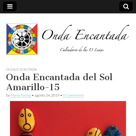
Calendario de las 13 Lunas
Onda
ONDA ENCANTADA
Onda Encantada del Sol
encantada
Amarillo-15
by
Maria Teresa
•
agosto 24, 2019
•
0 Comments