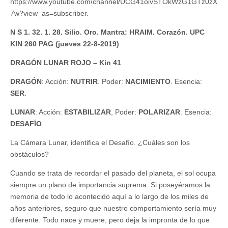
https://www.youtube.com/channel/UCG41oivSTOkWzG1GTz0zX
7w?view_as=subscriber.
N S 1. 32. 1. 28. Silio. Oro. Mantra: HRAIM. Corazón. UPC
KIN 260 PAG (jueves 22-8-2019)
DRAGÓN LUNAR ROJO – Kin 41
DRAGÓN
: Acción:
NUTRIR
. Poder:
NACIMIENTO
. Esencia:
SER
.
LUNAR
: Acción:
ESTABILIZAR
, Poder:
POLARIZAR
. Esencia:
DESAFÍO
.
La Cámara Lunar, identifica el Desafío. ¿Cuáles son los
obstáculos?
Cuando se trata de recordar el pasado del planeta, el sol ocupa
siempre un plano de importancia suprema. Si poseyéramos la
memoria de todo lo acontecido aquí a lo largo de los miles de
años anteriores, seguro que nuestro comportamiento sería muy
diferente. Todo nace y muere, pero deja la impronta de lo que