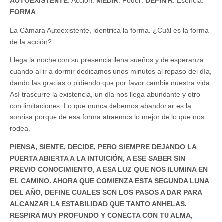
AUTOEXISTENTE
: Acción:
MEDIR
. Poder:
DEFINIR
. Esencia:
FORMA
.
La Cámara Autoexistente, identifica la forma. ¿Cuál es la forma
de la acción?
Llega la noche con su presencia llena sueños y de esperanza
cuando al ir a dormir dedicamos unos minutos al repaso del día,
dando las gracias o pidiendo que por favor cambie nuestra vida.
Así trascurre la existencia, un día nos llega abundante y otro
con limitaciones. Lo que nunca debemos abandonar es la
sonrisa porque de esa forma atraemos lo mejor de lo que nos
rodea.
PIENSA, SIENTE, DECIDE, PERO SIEMPRE DEJANDO LA
PUERTA ABIERTA A LA INTUICIÓN, A ESE SABER SIN
PREVIO CONOCIMIENTO, A ESA LUZ QUE NOS ILUMINA EN
EL CAMINO. AHORA QUE COMIENZA ESTA SEGUNDA LUNA
DEL AÑO, DEFINE CUALES SON LOS PASOS A DAR PARA
ALCANZAR LA ESTABILIDAD QUE TANTO ANHELAS.
RESPIRA MUY PROFUNDO Y CONECTA CON TU ALMA,