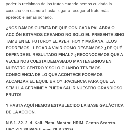
poder lo recibimos de los frutos cuando hemos cuidado la
cosecha con esmero hasta llegar a recoger el fruto más
apetecible jamás soñado.
¿NOS DAMOS CUENTA DE QUE CON CADA PALABRA O
ACCIÓN ESTAMOS CREANDO NO SOLO EL PRESENTE SINO
TAMBIÉN EL FUTURO? EL AYER, HOY Y MAÑANA, ¿LOS
PODREMOS LLEGAR A VIVIR COMO DESEAMOS? ¿DE QUÉ
DEPENDE EL RESULTADO FINAL? ¿RECONOCEMOS QUE A
VECES NOS CUESTA DEMASIADO MANTENERNOS EN
NUESTRO CENTRO Y SOLO CUANDO TENEMOS
CONSCIENCIA DE LO QUE ACONTECE PODEMOS
ALCANZAR EL EQUILIBRIO? ¡PACIENCIA PARA QUE LA
SEMILLA GERMINE Y PUEDA SALIR NUESTRO GRANDIOSO
FRUTO!
Y HASTA AQUÍ HEMOS ESTABLECIDO LA BASE GALÁCTICA
DE LA ACCIÓN.
N S 1. 32. 2. 4. Kali. Plata. Mantra: HRIM. Centro Secreto.
UPC KIN 39 PAG (lunes 26-8-2019)