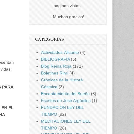
paginas vistas.
¡Muchas gracias!
CATEGORÍAS
Actividades-Alicante
(4)
BIBLIOGRAFIA
(5)
esentan
Blog Reina Roja
(171)
 vidas.
Boletines Rinri
(4)
Crónicas de la Historá
Cósmica
(3)
S PARA
Encantamiento del Sueño
(6)
Escritos de José Argüelles
(1)
FUNDACIÓN LEY DEL
 EN EL
TIEMPO
(92)
HA
MEDITACIONES LEY DEL
TIEMPO
(28)