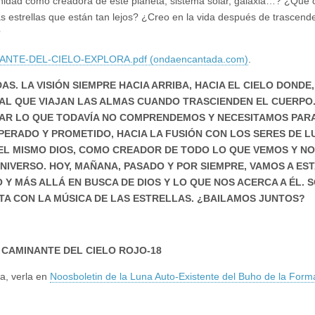
ivinidad como creadora de este planeta, sistema solar, galaxia…? ¿Qué
as estrellas que están tan lejos? ¿Creo en la vida después de trascend
?
ANTE-DEL-CIELO-EXPLORA.pdf (ondaencantada.com)
.
. LA VISIÓN SIEMPRE HACIA ARRIBA, HACIA EL CIELO DONDE
 AL QUE VIAJAN LAS ALMAS CUANDO TRASCIENDEN EL CUERPO
AR LO QUE TODAVÍA NO COMPRENDEMOS Y NECESITAMOS PAR
SPERADO Y PROMETIDO, HACIA LA FUSIÓN CON LOS SERES DE L
EL MISMO DIOS, COMO CREADOR DE TODO LO QUE VEMOS Y NO
UNIVERSO. HOY, MAÑANA, PASADO Y POR SIEMPRE, VAMOS A ES
 Y MÁS ALLÁ EN BUSCA DE DIOS Y LO QUE NOS ACERCA A ÉL. 
A CON LA MÚSICA DE LAS ESTRELLAS. ¿BAILAMOS JUNTOS?
 CAMINANTE DEL CIELO ROJO-18
a, verla en
Noosboletin de la Luna Auto-Existente del Buho de la Form