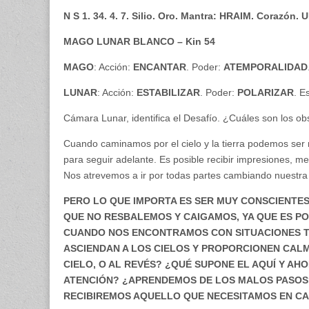
N S 1. 34. 4. 7. Silio. Oro. Mantra: HRAIM. Corazón.
MAGO LUNAR BLANCO – Kin 54
MAGO
: Acción:
ENCANTAR
. Poder:
ATEMPORALIDAD
LUNAR
: Acción:
ESTABILIZAR
. Poder:
POLARIZAR
. E
Cámara Lunar, identifica el Desafío. ¿Cuáles son los ob
Cuando caminamos por el cielo y la tierra podemos se
para seguir adelante. Es posible recibir impresiones, m
Nos atrevemos a ir por todas partes cambiando nuestra 
PERO LO QUE IMPORTA ES SER MUY CONSCIENTE
QUE NO RESBALEMOS Y CAIGAMOS, YA QUE ES PO
CUANDO NOS ENCONTRAMOS CON SITUACIONES T
ASCIENDAN A LOS CIELOS Y PROPORCIONEN CALMA
CIELO, O AL REVÉS? ¿QUÉ SUPONE EL AQUÍ Y A
ATENCIÓN? ¿APRENDEMOS DE LOS MALOS PASOS?
RECIBIREMOS AQUELLO QUE NECESITAMOS EN C