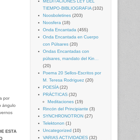
MEDITACIONES LEY DEL
TIEMPO-BIBLIOGRAFIA
(102)
Noosboletines
(203)
Noosfera
(18)
Onda Encantada
(455)
Onda Encantada en Cuerpo
con Púlsares
(20)
Ondas Encantadas con
púlsares, mandato del Kin…
(20)
Poema 20 Sellos-Escritos por
M. Teresa Rodriguez
(20)
POESÍA
(22)
PRÁCTICAS
(32)
a por
Meditaciones
(19)
o ángulo
Rincón del Principiante
(3)
 vernos
SYNCHRONOTRON
(27)
Telektonon
(1)
Uncategorized
(10)
DE ESTA
VARIAS ACTIVIDADES
(32)
O