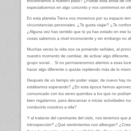
encontramos a nuestro paso? ¿Puede esta ansia de co
especialicemos en algo concreto y nos centremos en el
En esta planeta Tierra nos movemos por su espacio terr
circunstancias personales. ¿Te gusta viajar? ¿Te confo
¿Alguna vez has sentido que tú ya has estado en ese lu
cosas sabemos a nivel inconsciente y sin embargo no af
Muchas veces la vida nos va poniendo señales, al prin
nuestro momento de cambiar, de activar algo diferente, 
grupo social… Si no permanecemos atentos a esas luce
hacer algo diferente o quizás repitiendo más de lo mi
Después de un tiempo sin poder viajar, de nuevo hay mov
estábamos esperando? ¿En esta época hemos aprovech
comunicado con los seres queridos a los que no podíam
bien regalarnos, para descansar e iniciar actividades 
conducirla nosotros a ella?
Y al tratarse del caminante del cielo, nos tenemos qu
introspección? ¿Qué sentimientos nos albergan? ¿Cree