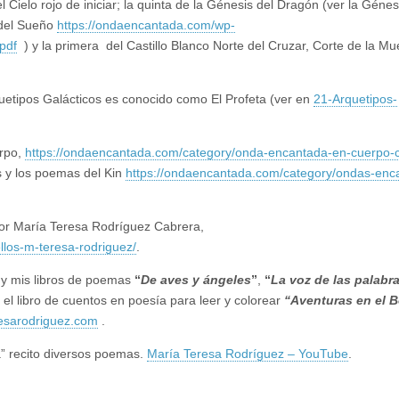
Cielo rojo de iniciar; la quinta de la Génesis del Dragón (ver la Génes
 del Sueño
https://ondaencantada.com/wp-
pdf
) y la primera del Castillo Blanco Norte del Cruzar, Corte de la Mu
rquetipos Galácticos es conocido como El Profeta (ver en
21-Arquetipos-
erpo,
https://ondaencantada.com/category/onda-encantada-en-cuerpo-
s y los poemas del Kin
https://ondaencantada.com/category/ondas-enc
por María Teresa Rodríguez Cabrera,
los-m-teresa-rodriguez/
.
 y mis libros de poemas
“
De aves y ángeles
”
,
“
La voz de las palabr
 el libro de cuentos en poesía para leer y colorear
“Aventuras en el 
esarodriguez.com
.
” recito diversos poemas.
María Teresa Rodríguez – YouTube
.