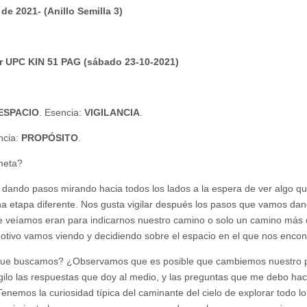
de 2021- (Anillo Semilla 3)
lar UPC KIN 51 PAG (sábado 23-10-2021)
ESPACIO
. Esencia:
VIGILANCIA
.
ncia:
PROPÓSITO
.
 meta?
 dando pasos mirando hacia todos los lados a la espera de ver algo qu
na etapa diferente. Nos gusta vigilar después los pasos que vamos dan
ue veíamos eran para indicarnos nuestro camino o solo un camino más 
ivo vamos viendo y decidiendo sobre el espacio en el que nos enco
lo que buscamos? ¿Observamos que es posible que cambiemos nuestro 
igilo las respuestas que doy al medio, y las preguntas que me debo ha
Tenemos la curiosidad típica del caminante del cielo de explorar todo l