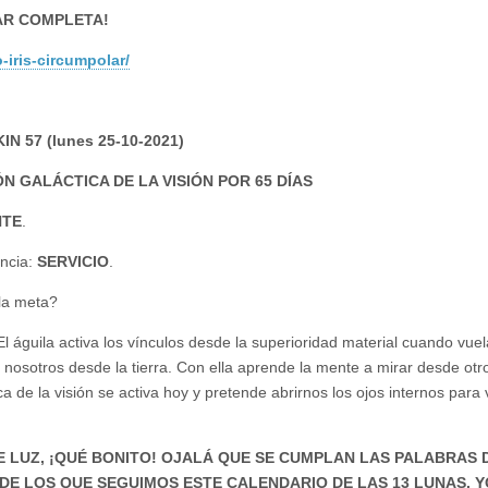
AR COMPLETA!
iris-circumpolar/
 KIN 57 (lunes 25-10-2021)
IÓN GALÁCTICA DE LA VISIÓN POR 65 DÍAS
NTE
.
encia:
SERVICIO
.
 la meta?
l águila activa los vínculos desde la superioridad material cuando vuel
osotros desde la tierra. Con ella aprende la mente a mirar desde otr
a de la visión se activa hoy y pretende abrirnos los ojos internos para
LUZ, ¡QUÉ BONITO! OJALÁ QUE SE CUMPLAN LAS PALABRAS 
DE LOS QUE SEGUIMOS ESTE CALENDARIO DE LAS 13 LUNAS. Y