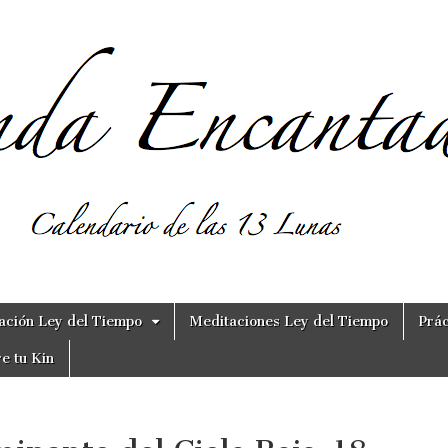
ación Ley del Tiempo
Meditaciones Ley del Tiempo
Prác
e tu Kin