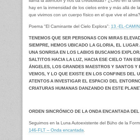
llama la atención y nos da credibilidad? ¿Creo en la d
hay en la inmensidad de los cielos entre y más allá de l
que vivimos con un cuerpo físico en el que vive el alma
Poema “El Caminante del Cielo Explora”:
13.-EL-CAMIN
TENEMOS QUE SER PERSONAS CON MIRAS ELEVADAS
SIEMPRE, HEMOS UBICADO LA GLORIA, EL LUGAR
UNA SONRISA EN LOS LABIOS BUSCAMOS EXPLOR
SALTITOS HACIA LA LUZ, HACIA ESE CIELO TAN E
ÁNGELES, LOS GRANDES MAESTROS Y SANTOS Y 
VEMOS, Y LO QUE EXISTE EN LOS CONFINES DEL 
ATENTOS A INVESTIGAR EL ESPACIO DEL ENTORNO
CRIATURAS HUMANAS DANZANDO EN ESTE PLANET
ORDEN SINCRÓNICO DE LA ONDA ENCANTADA DEL
Seguimos en la Luna Autoexistente del Búho de la Form
146-FLT – Onda encantada
.