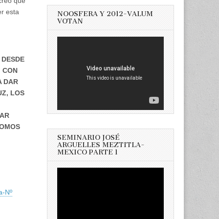
 creo que
er esta
NOOSFERA Y 2012-VALUM
VOTAN
, DESDE
. CON
A DAR
UZ, LOS
TAR
SOMOS
SEMINARIO JOSÉ
ARGUELLES MEZTITLA-
MEXICO PARTE 1
a-Nº