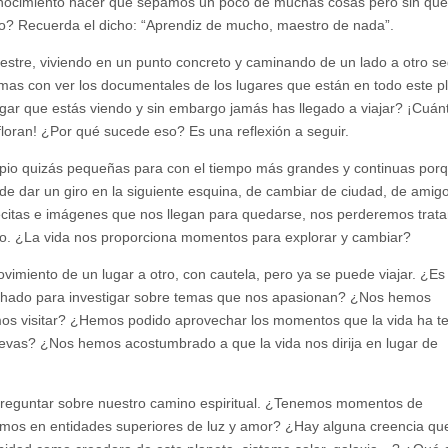
nocimiento hacer que sepamos un poco de muchas cosas pero sin que
lo? Recuerda el dicho: “Aprendiz de mucho, maestro de nada”.
estre, viviendo en un punto concreto y caminando de un lado a otro se
rmas con ver los documentales de los lugares que están en todo este p
gar que estás viendo y sin embargo jamás has llegado a viajar? ¡Cuán
loran! ¿Por qué sucede eso? Es una reflexión a seguir.
cipio quizás pequeñas para con el tiempo más grandes y continuas por
de dar un giro en la siguiente esquina, de cambiar de ciudad, de amig
citas e imágenes que nos llegan para quedarse, nos perderemos trat
smo. ¿La vida nos proporciona momentos para explorar y cambiar?
imiento de un lugar a otro, con cautela, pero ya se puede viajar. ¿Es
ado para investigar sobre temas que nos apasionan? ¿Nos hemos
os visitar? ¿Hemos podido aprovechar los momentos que la vida ha te
nuevas? ¿Nos hemos acostumbrado a que la vida nos dirija en lugar de
e preguntar sobre nuestro camino espiritual. ¿Tenemos momentos de
mos en entidades superiores de luz y amor? ¿Hay alguna creencia qu