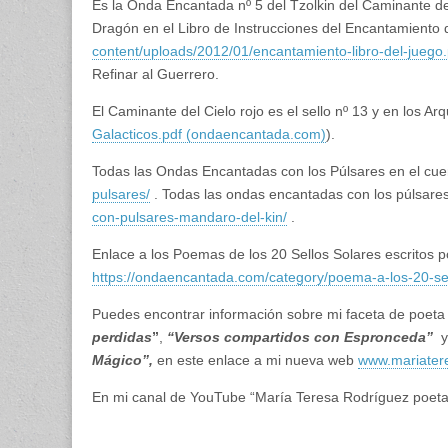
Es la Onda Encantada nº 5 del Tzolkin del Caminante del 
Dragón en el Libro de Instrucciones del Encantamiento
content/uploads/2012/01/encantamiento-libro-del-juego.
Refinar al Guerrero.
El Caminante del Cielo rojo es el sello nº 13 y en los A
Galacticos.pdf (ondaencantada.com)
).
Todas las Ondas Encantadas con los Púlsares en el cu
pulsares/
. Todas las ondas encantadas con los púlsare
con-pulsares-mandaro-del-kin/
.
Enlace a los Poemas de los 20 Sellos Solares escritos 
https://ondaencantada.com/category/poema-a-los-20-sel
Puedes encontrar información sobre mi faceta de poeta
perdidas
”
,
“Versos compartidos con Espronceda”
y
Mágico”,
en este enlace a mi nueva web
www.mariater
En mi canal de YouTube “María Teresa Rodríguez poeta