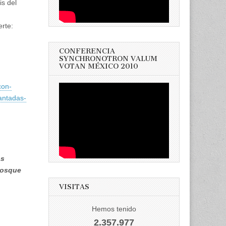
is del
erte:
CONFERENCIA
SYNCHRONOTRON VALUM
VOTAN MÉXICO 2010
con-
antadas-
as
Bosque
VISITAS
Hemos tenido
2.357.977