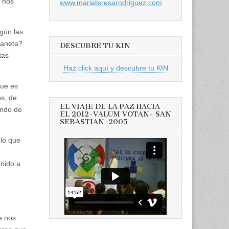
 nos
www.mariateresarodriguez.com
gún las
laneta?
DESCUBRE TU KIN
tas
Haz click aquí y descubre tu KIN
que es
os, de
EL VIAJE DE LA PAZ HACIA
ando de
EL 2012-VALUM VOTAN- SAN
SEBASTIAN-2005
 lo que
nido a
e nos