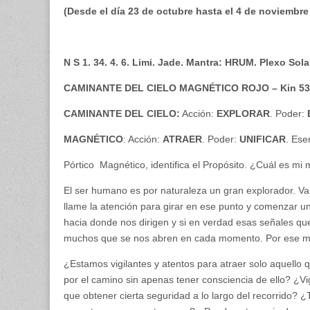
(Desde el día 23 de octubre hasta el 4 de noviembre 
N S 1. 34. 4. 6. Limi. Jade. Mantra: HRUM. Plexo So
CAMINANTE DEL CIELO MAGNÉTICO ROJO – Kin 53
CAMINANTE DEL CIELO:
Acción:
EXPLORAR
. Poder:
MAGNÉTICO
: Acción:
ATRAER
. Poder:
UNIFICAR
. Ese
Pórtico Magnético, identifica el Propósito. ¿Cuál es mi
El ser humano es por naturaleza un gran explorador. Va
llame la atención para girar en ese punto y comenzar u
hacia donde nos dirigen y si en verdad esas señales q
muchos que se nos abren en cada momento. Por ese mot
¿Estamos vigilantes y atentos para atraer solo aquel
por el camino sin apenas tener consciencia de ello? ¿V
que obtener cierta seguridad a lo largo del recorrido? ¿