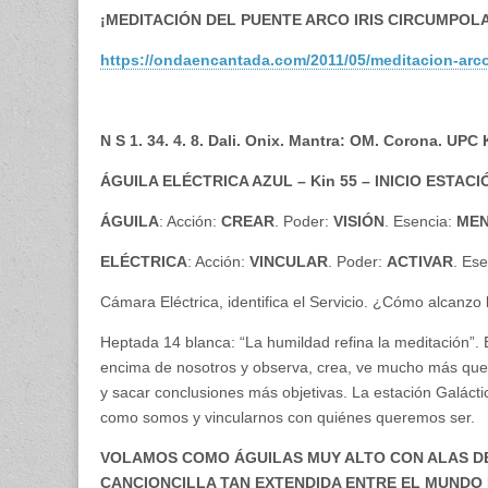
¡MEDITACIÓN DEL PUENTE ARCO IRIS CIRCUMPOL
https://ondaencantada.com/2011/05/meditacion-arco-
N S 1. 34. 4. 8. Dali. Onix. Mantra: OM. Corona. UPC
ÁGUILA ELÉCTRICA AZUL – Kin 55 – INICIO ESTAC
ÁGUILA
: Acción:
CREAR
. Poder:
VISIÓN
. Esencia:
ME
ELÉCTRICA
: Acción:
VINCULAR
. Poder:
ACTIVAR
. Es
Cámara Eléctrica, identifica el Servicio. ¿Cómo alcanzo
Heptada 14 blanca: “La humildad refina la meditación”. E
encima de nosotros y observa, crea, ve mucho más que n
y sacar conclusiones más objetivas. La estación Galáctic
como somos y vincularnos con quiénes queremos ser.
VOLAMOS COMO ÁGUILAS MUY ALTO CON ALAS DE 
CANCIONCILLA TAN EXTENDIDA ENTRE EL MUNDO 