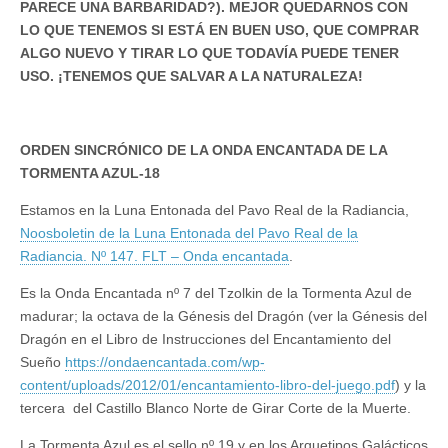
PARECE UNA BARBARIDAD?). MEJOR QUEDARNOS CON
LO QUE TENEMOS SI ESTÁ EN BUEN USO, QUE COMPRAR
ALGO NUEVO Y TIRAR LO QUE TODAVÍA PUEDE TENER
USO. ¡TENEMOS QUE SALVAR A LA NATURALEZA!
ORDEN SINCRÓNICO DE LA ONDA ENCANTADA DE LA
TORMENTA AZUL-18
Estamos en la Luna Entonada del Pavo Real de la Radiancia,
Noosboletin de la Luna Entonada del Pavo Real de la
Radiancia. Nº 147. FLT – Onda encantada
.
Es la Onda Encantada nº 7 del Tzolkin de la Tormenta Azul de
madurar; la octava de la Génesis del Dragón (ver la Génesis del
Dragón en el Libro de Instrucciones del Encantamiento del
Sueño
https://ondaencantada.com/wp-
content/uploads/2012/01/encantamiento-libro-del-juego.pdf
) y la
tercera del Castillo Blanco Norte de Girar Corte de la Muerte.
La Tormenta Azul es el sello nº 19 y en los Arquetipos Galácticos