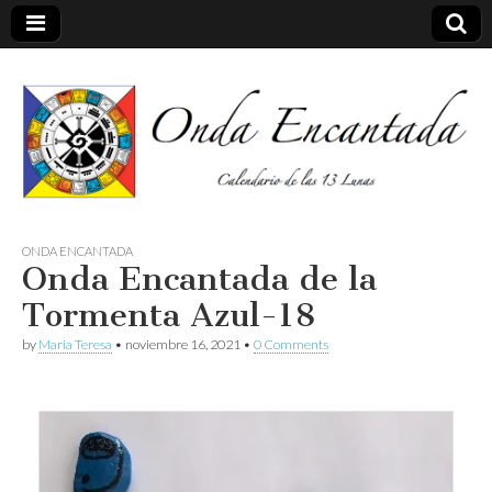
Calendario de las 13 Lunas
Onda
ONDA ENCANTADA
Onda Encantada de la
encantada
Tormenta Azul-18
by
Maria Teresa
•
noviembre 16, 2021
•
0 Comments