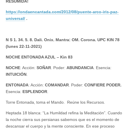
RESUMIDA!
https://ondaencantada.com/2012/08/puente-arco-iris-paz-
universal/
.
N S 1. 34. 5. 8. Dali. Onix. Mantra: OM. Corona. UPC KIN 78
(lunes 22-11-2021)
NOCHE ENTONADA AZUL – Kin 83
NOCHE
: Acción:
SOÑAR
. Poder:
ABUNDANCIA
. Esencia:
INTUICIÓN
.
ENTONADA
: Acción:
COMANDAR
. Poder:
CONFIERE PODER.
Esencia:
ESPLENDOR
.
Torre Entonada, toma el Mando. Reúne los Recursos.
Heptada 18 blanca: “La Humildad refina la Meditación”. Cuando
la noche cierra sus persianas sabemos que es el momento de
descansar el cuerpo y la mente consciente. En ese proceso