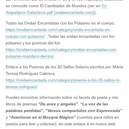
es conocido como El Cambiador de Mundos (ver en
21-
Arquetipos-Galacticos.pdf (ondaencantada.com)
).
Todas las Ondas Encantadas con los Púlsares en el cuerpo,
https://ondaencantada.com/category/onda-encantada-en-
cuerpo-con-pulsares/
. Todas las ondas encantadas con los
púlsares y los poemas del Kin
https://ondaencantada.com/category/ondas-encantadas-con-
pulsares-mandaro-del-kin/
.
Enlace a los Poemas de los 20 Sellos Solares escritos por María
Teresa Rodríguez Cabrera,
https://ondaencantada.com/category/poema-a-los-20-sellos-m-
teresa-rodriguez/
.
Puedes encontrar información sobre mi faceta de poeta y mis
libros de poemas
“
De aves y ángeles
”
,
“
La voz de las
palabras perdidas
”,
“Versos compartidos con Espronceda”
y
“Aventuras en el Bosque Mágico”
(cuentos para niños en
poesía para leer y colorear), en este enlace a mi nueva web