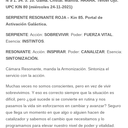
N S 1. 34. 5. 10. Gama. Cristal. Mantra: HRAHA. Tercer Ojo.
UPC KIN 80 (miércoles 24-11-2021)
SERPIENTE RESONANTE ROJA – Kin 85. Portal de
Activación Galáctica.
SERPIENTE
: Acción:
SOBREVIVIR
. Poder:
FUERZA VITAL
.
Esencia:
INSTINTOS
.
RESONANTE
: Acción:
INSPIRAR
. Poder:
CANALIZAR
. Esencia:
SINTONIZACIÓN.
Cámara Resonante, manda la Armonización. Sintoniza el
servicio con la acción.
Muchas veces no somos conscientes, pero en vez de vivir
sobrevivimos. Y eso es correcto siempre que la situación es
difícil, pero ¿qué sucede si se convierte en rutina y nos
pasamos la vida sin esforzarnos en cambiar y avanzar? Seguro
que llega un momento en que algo o alguien hacen de
catalizador y sabemos el cambio que necesitamos y lo
programamos para elevar nuestro nivel de poder y vitalidad.