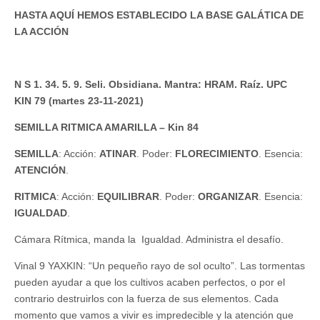
HASTA AQUÍ HEMOS ESTABLECIDO LA BASE GALÁTICA DE
LA ACCIÓN
N S 1. 34. 5. 9. Seli. Obsidiana. Mantra: HRAM. Raíz. UPC
KIN 79 (martes 23-11-2021)
SEMILLA RITMICA AMARILLA – Kin 84
SEMILLA
: Acción:
ATINAR
. Poder:
FLORECIMIENTO
. Esencia:
ATENCIÓN
.
RITMICA
: Acción:
EQUILIBRAR
. Poder:
ORGANIZAR
. Esencia:
IGUALDAD
.
Cámara Rítmica, manda la Igualdad. Administra el desafío.
Vinal 9 YAXKIN: “Un pequeño rayo de sol oculto”. Las tormentas
pueden ayudar a que los cultivos acaben perfectos, o por el
contrario destruirlos con la fuerza de sus elementos. Cada
momento que vamos a vivir es impredecible y la atención que