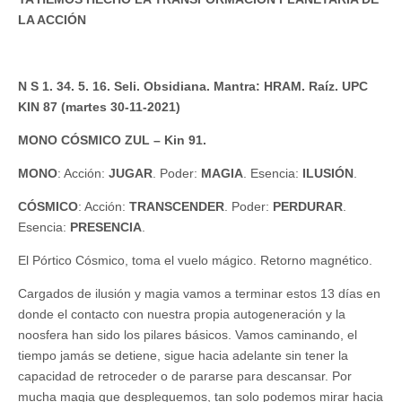
LA ACCIÓN
N S 1. 34. 5. 16. Seli. Obsidiana. Mantra: HRAM. Raíz. UPC
KIN 87 (martes 30-11-2021)
MONO CÓSMICO ZUL – Kin 91.
MONO
: Acción:
JUGAR
. Poder:
MAGIA
. Esencia:
ILUSIÓN
.
CÓSMICO
: Acción:
TRANSCENDER
. Poder:
PERDURAR
.
Esencia:
PRESENCIA
.
El Pórtico Cósmico, toma el vuelo mágico. Retorno magnético.
Cargados de ilusión y magia vamos a terminar estos 13 días en
donde el contacto con nuestra propia autogeneración y la
noosfera han sido los pilares básicos. Vamos caminando, el
tiempo jamás se detiene, sigue hacia adelante sin tener la
capacidad de retroceder o de pararse para descansar. Por
mucha magia que despleguemos, tan solo podemos mirar hacia