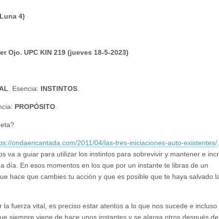
 Luna 4)
cer Ojo. UPC KIN 219 (jueves 18-5-2023)
TAL
. Esencia:
INSTINTOS
.
ncia:
PROPÓSITO
.
meta?
tps://ondaencantada.com/2011/04/las-tres-iniciaciones-auto-existentes/
 va a guiar para utilizar los instintos para sobrevivir y mantener e in
ía a día. En esos momentos en los que por un instante te libras de un
que hace que cambies tu acción y que es posible que te haya salvado la
la fuerza vital, es preciso estar atentos a lo que nos sucede e incluso
que siempre viene de hace unos instantes y se alarga otros después de