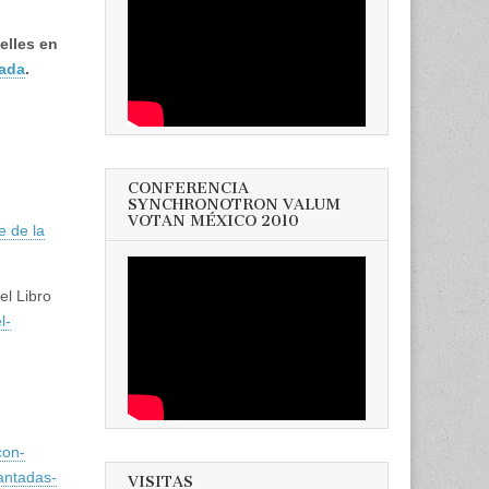
elles en
tada
.
CONFERENCIA
SYNCHRONOTRON VALUM
VOTAN MÉXICO 2010
e de la
el Libro
l-
con-
antadas-
VISITAS