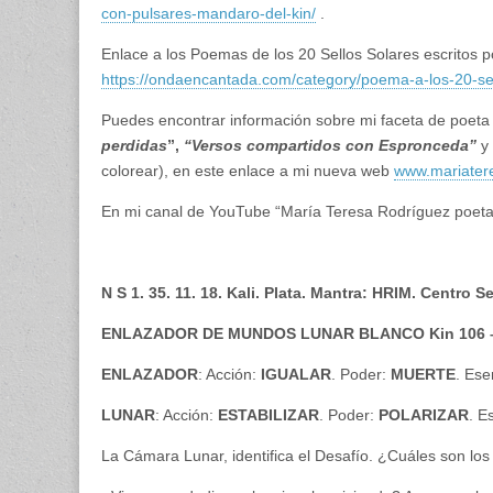
con-pulsares-mandaro-del-kin/
.
Enlace a los Poemas de los 20 Sellos Solares escritos 
https://ondaencantada.com/category/poema-a-los-20-sel
Puedes encontrar información sobre mi faceta de poeta
perdidas
”,
“Versos compartidos con Espronceda”
y
colorear), en este enlace a mi nueva web
www.mariater
En mi canal de YouTube “María Teresa Rodríguez poeta
N S 1. 35. 11. 18. Kali. Plata. Mantra: HRIM. Centro 
ENLAZADOR DE MUNDOS LUNAR BLANCO Kin 106 – P.
ENLAZADOR
: Acción:
IGUALAR
. Poder:
MUERTE
. Ese
LUNAR
: Acción:
ESTABILIZAR
. Poder:
POLARIZAR
. E
La Cámara Lunar, identifica el Desafío. ¿Cuáles son los