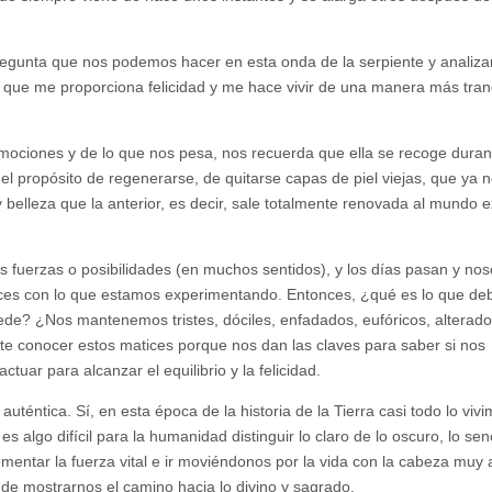
regunta que nos podemos hacer en esta onda de la serpiente y analizar
lo que me proporciona felicidad y me hace vivir de una manera más tran
mociones y de lo que nos pesa, nos recuerda que ella se recoge duran
 el propósito de regenerarse, de quitarse capas de piel viejas, que ya n
belleza que la anterior, es decir, sale totalmente renovada al mundo ex
as fuerzas o posibilidades (en muchos sentidos), y los días pasan y nos
es con lo que estamos experimentando. Entonces, ¿qué es lo que d
de? ¿Nos mantenemos tristes, dóciles, enfadados, eufóricos, alterado
nte conocer estos matices porque nos dan las claves para saber si nos
ar para alcanzar el equilibrio y la felicidad.
 auténtica. Sí, en esta época de la historia de la Tierra casi todo lo viv
 algo difícil para la humanidad distinguir lo claro de lo oscuro, lo senc
entar la fuerza vital e ir moviéndonos por la vida con la cabeza muy a
 de mostrarnos el camino hacia lo divino y sagrado.