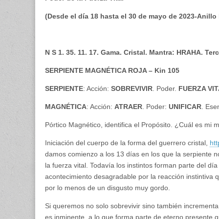
(Desde el día 18 hasta el 30 de mayo de 2023-Anillo
N S 1. 35. 11. 17. Gama. Cristal. Mantra: HRAHA. Ter
SERPIENTE MAGNÉTICA ROJA – Kin 105
SERPIENTE
: Acción:
SOBREVIVIR
. Poder.
FUERZA VI
MAGNÉTICA
: Acción:
ATRAER
. Poder:
UNIFICAR
. Ese
Pórtico Magnético, identifica el Propósito. ¿Cuál es mi 
Iniciación del cuerpo de la forma del guerrero cristal,
ht
damos comienzo a los 13 días en los que la serpiente nos
la fuerza vital. Todavía los instintos forman parte del d
acontecimiento desagradable por la reacción instintiva 
por lo menos de un disgusto muy gordo.
Si queremos no solo sobrevivir sino también incrementar 
es inminente, a lo que forma parte de eterno presente 