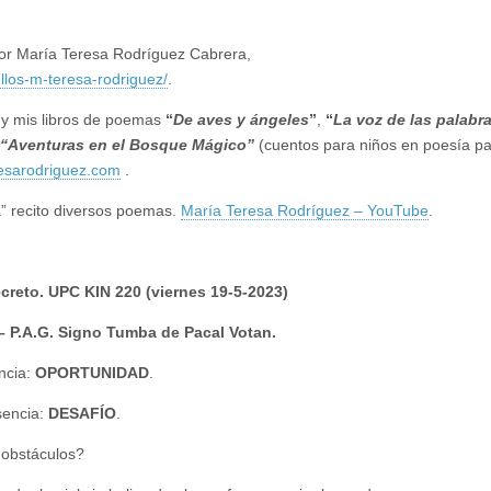
por María Teresa Rodríguez Cabrera,
los-m-teresa-rodriguez/
.
 y mis libros de poemas
“
De aves y ángeles
”
,
“
La voz de las palabr
“Aventuras en el Bosque Mágico”
(cuentos para niños en poesía pa
esarodriguez.com
.
” recito diversos poemas.
María Teresa Rodríguez – YouTube
.
Secreto. UPC KIN 220 (viernes 19-5-2023)
A.G. Signo Tumba de Pacal Votan.
ncia:
OPORTUNIDAD
.
sencia:
DESAFÍO
.
 obstáculos?