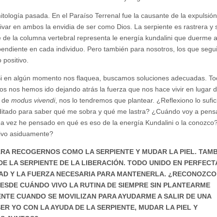
mitología pasada. En el Paraíso Terrenal fue la causante de la expulsió
ivar en ambos la envidia de ser como Dios. La serpiente es rastrera y 
 de la columna vertebral representa le energía kundalini que duerme a
pendiente en cada individuo. Pero también para nosotros, los que segu
 positivo.
e. Si en algún momento nos flaquea, buscamos soluciones adecuadas. T
s nos hemos ido dejando atrás la fuerza que nos hace vivir en lugar 
r de
modus vivendi
, nos lo tendremos que plantear. ¿Reflexiono lo sufic
ado para saber qué me sobra y qué me lastra? ¿Cuándo voy a pensa
na vez he pensado en qué es eso de la energía Kundalini o la conozco
 vivo asiduamente?
ARA RECOGERNOS COMO LA SERPIENTE Y MUDAR LA PIEL. TAMB
E LA SERPIENTE DE LA LIBERACIÓN. TODO UNIDO EN PERFECT
DAD Y LA FUERZA NECESARIA PARA MANTENERLA. ¿RECONOZC
DESDE CUÁNDO VIVO LA RUTINA DE SIEMPRE SIN PLANTEARME
ENTE CUANDO SE MOVILIZAN PARA AYUDARME A SALIR DE UNA
SER YO CON LA AYUDA DE LA SERPIENTE, MUDAR LA PIEL Y