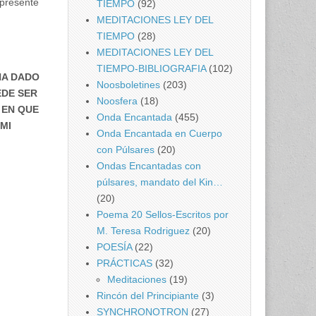
 presente
TIEMPO
(92)
MEDITACIONES LEY DEL
TIEMPO
(28)
MEDITACIONES LEY DEL
TIEMPO-BIBLIOGRAFIA
(102)
HA DADO
Noosboletines
(203)
EDE SER
Noosfera
(18)
 EN QUE
Onda Encantada
(455)
MI
Onda Encantada en Cuerpo
con Púlsares
(20)
Ondas Encantadas con
púlsares, mandato del Kin…
(20)
Poema 20 Sellos-Escritos por
M. Teresa Rodriguez
(20)
POESÍA
(22)
PRÁCTICAS
(32)
Meditaciones
(19)
Rincón del Principiante
(3)
SYNCHRONOTRON
(27)