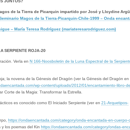
S JUNTOS?
gos de la Tierra de Picarquin impartido por José y Lloydine Argü
-Seminario Magos de la Tierra-Picarquin-Chile-1999 – Onda encan
 sigue – María Teresa Rodríguez (mariateresarodriguez.com)
A SERPIENTE ROJA-20
ración. Verla en
N 166-Noosboletin de la Luna Espectral de la Serpient
oja; la novena de la Génesis del Dragón (ver la Génesis del Dragón en 
ondaencantada.com/wp-content/uploads/2012/01/encantamiento-libro-de
ar Corte de la Magia: Transformar la Estrella.
alácticos es conocido como El Iniciado Serpiente (ver en
21-Arquetipos-
erpo,
https://ondaencantada.com/category/onda-encantada-en-cuerpo-
s y los poemas del Kin
https://ondaencantada.com/category/ondas-enc