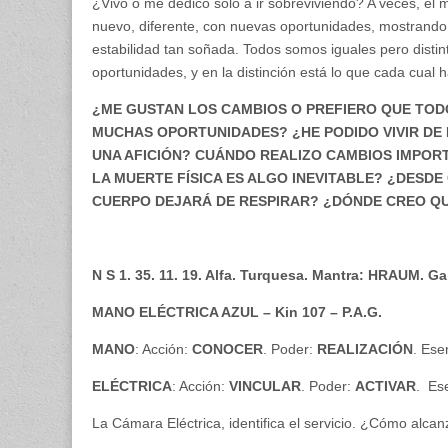
¿Vivo o me dedico solo a ir sobreviviendo? A veces, el 
nuevo, diferente, con nuevas oportunidades, mostrando 
estabilidad tan soñada. Todos somos iguales pero distin
oportunidades, y en la distinción está lo que cada cual h
¿ME GUSTAN LOS CAMBIOS O PREFIERO QUE TOD
MUCHAS OPORTUNIDADES? ¿HE PODIDO VIVIR DE
UNA AFICIÓN? CUÁNDO REALIZO CAMBIOS IMPORTA
LA MUERTE FÍSICA ES ALGO INEVITABLE? ¿DESDE
CUERPO DEJARÁ DE RESPIRAR? ¿DÓNDE CREO QUE
N S 1. 35. 11. 19. Alfa. Turquesa. Mantra: HRAUM. G
MANO ELÉCTRICA AZUL – Kin 107 – P.A.G.
MANO
: Acción:
CONOCER
. Poder:
REALIZACIÓN
. Ese
ELÉCTRICA
: Acción:
VINCULAR
. Poder:
ACTIVAR
. Es
La Cámara Eléctrica, identifica el servicio. ¿Cómo alcan