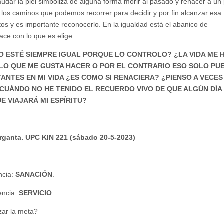
mudar la piel simboliza de alguna forma morir al pasado y renacer a un
los caminos que podemos recorrer para decidir y por fin alcanzar esa
tos y es importante reconocerlo. En la igualdad está el abanico de
ace con lo que es elige.
O ESTÉ SIEMPRE IGUAL PORQUE LO CONTROLO? ¿LA VIDA ME 
 LO QUE ME GUSTA HACER O POR EL CONTRARIO ESO SOLO PU
NTES EN MI VIDA ¿ES COMO SI RENACIERA? ¿PIENSO A VECES
 CUÁNDO NO HE TENIDO EL RECUERDO VIVO DE QUE ALGÚN DÍA 
 VIAJARÁ MI ESPÍRITU?
arganta. UPC KIN 221 (sábado 20-5-2023)
ncia:
SANACIÓN
.
encia:
SERVICIO
.
zar la meta?