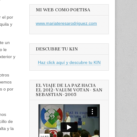
MI WEB COMO POETISA
 el por
www.mariateresarodriguez.com
quila y
te un
DESCUBRE TU KIN
o le
terior y
Haz click aquí y descubre tu KIN
otros
ebemos
EL VIAJE DE LA PAZ HACIA
s o por
EL 2012-VALUM VOTAN- SAN
SEBASTIAN-2005
imos
illo de
lta y la