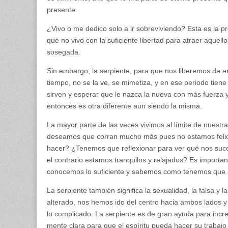
presente.
¿Vivo o me dedico solo a ir sobreviviendo? Esta es la p
qué no vivo con la suficiente libertad para atraer aquel
sosegada.
Sin embargo, la serpiente, para que nos liberemos de e
tiempo, no se la ve, se mimetiza, y en ese periodo tiene
sirven y esperar que le nazca la nueva con más fuerza y 
entonces es otra diferente aun siendo la misma.
La mayor parte de las veces vivimos al límite de nuestr
deseamos que corran mucho más pues no estamos felic
hacer? ¿Tenemos que reflexionar para ver qué nos suce
el contrario estamos tranquilos y relajados? Es importa
conocemos lo suficiente y sabemos como tenemos que actu
La serpiente también significa la sexualidad, la falsa y la
alterado, nos hemos ido del centro hacia ambos lados y es
lo complicado. La serpiente es de gran ayuda para increm
mente clara para que el espíritu pueda hacer su trabajo