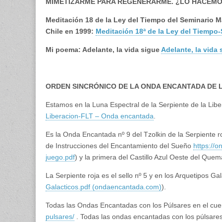
MIMETIZARME PARA REGENERARME. ¿LO HACEMO
Meditación 18 de la Ley del Tiempo del Seminario Ma
Chile en 1999:
Meditación 18ª de la Ley del Tiempo
Mi poema: Adelante, la vida sigue
Adelante, la vida
ORDEN SINCRÓNICO DE LA ONDA ENCANTADA DE L
Estamos en la Luna Espectral de la Serpiente de la Libe
Liberacion-FLT – Onda encantada
.
Es la Onda Encantada nº 9 del Tzolkin de la Serpiente r
de Instrucciones del Encantamiento del Sueño
https://
juego.pdf
) y la primera del Castillo Azul Oeste del Quem
La Serpiente roja es el sello nº 5 y en los Arquetipos G
Galacticos.pdf (ondaencantada.com)
).
Todas las Ondas Encantadas con los Púlsares en el cu
pulsares/
. Todas las ondas encantadas con los púlsare