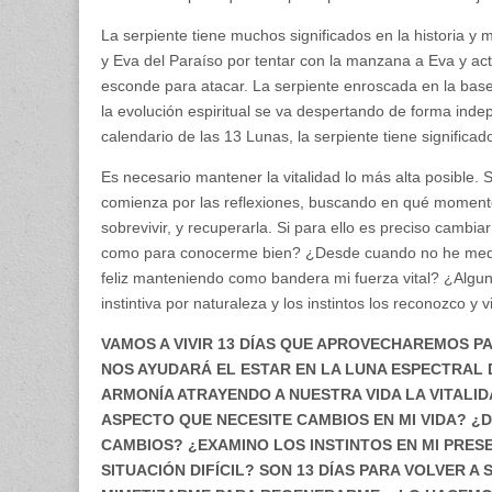
La serpiente tiene muchos significados en la historia y 
y Eva del Paraíso por tentar con la manzana a Eva y act
esconde para atacar. La serpiente enroscada en la base
la evolución espiritual se va despertando de forma inde
calendario de las 13 Lunas, la serpiente tiene significado
Es necesario mantener la vitalidad lo más alta posibl
comienza por las reflexiones, buscando en qué momento
sobrevivir, y recuperarla. Si para ello es preciso cambia
como para conocerme bien? ¿Desde cuando no he medit
feliz manteniendo como bandera mi fuerza vital? ¿Algu
instintiva por naturaleza y los instintos los reconozco y
VAMOS A VIVIR 13 DÍAS QUE APROVECHAREMOS P
NOS AYUDARÁ EL ESTAR EN LA LUNA ESPECTRAL D
ARMONÍA ATRAYENDO A NUESTRA VIDA LA VITALI
ASPECTO QUE NECESITE CAMBIOS EN MI VIDA? ¿
CAMBIOS? ¿EXAMINO LOS INSTINTOS EN MI PRES
SITUACIÓN DIFÍCIL? SON 13 DÍAS PARA VOLVER A 