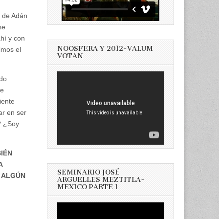
n de Adán
se
hí y con
NOOSFERA Y 2012-VALUM
imos el
VOTAN
odo
de
iente
r en ser
? ¿Soy
IÉN
A
SEMINARIO JOSÉ
O ALGÚN
ARGUELLES MEZTITLA-
MEXICO PARTE 1