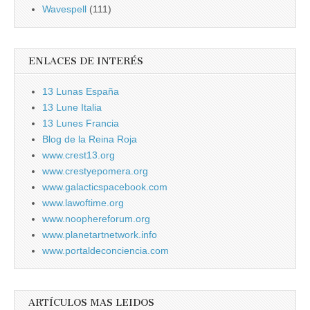
Wavespell
(111)
ENLACES DE INTERÉS
13 Lunas España
13 Lune Italia
13 Lunes Francia
Blog de la Reina Roja
www.crest13.org
www.crestyepomera.org
www.galacticspacebook.com
www.lawoftime.org
www.noophereforum.org
www.planetartnetwork.info
www.portaldeconciencia.com
ARTÍCULOS MAS LEIDOS