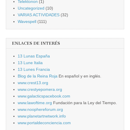
Telektonon
(1)
Uncategorized
(10)
VARIAS ACTIVIDADES
(32)
Wavespell
(111)
ENLACES DE INTERÉS
13 Lunas España
13 Lune Italia
13 Lunes Francia
Blog de la Reina Roja
En español y en inglés.
www.crest13.org
www.crestyepomera.org
www.galacticspacebook.com
www.lawoftime.org
Fundación para la Ley del Tiempo.
www.noophereforum.org
www.planetartnetwork.info
www.portaldeconciencia.com