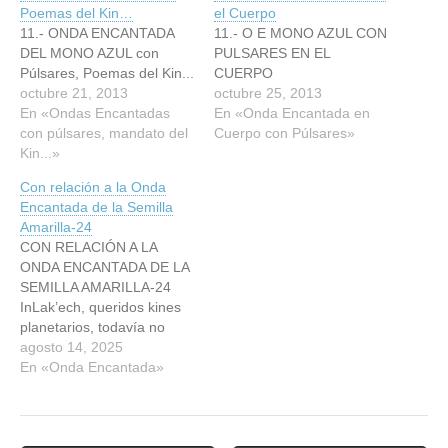
Poemas del Kin…
el Cuerpo
11.- ONDA ENCANTADA
11.- O E MONO AZUL CON
DEL MONO AZUL con
PULSARES EN EL
Púlsares, Poemas del Kin...
CUERPO
octubre 21, 2013
octubre 25, 2013
En «Ondas Encantadas
En «Onda Encantada en
con púlsares, mandato del
Cuerpo con Púlsares»
Kin...»
Con relación a la Onda
Encantada de la Semilla
Amarilla-24
CON RELACIÓN A LA
ONDA ENCANTADA DE LA
SEMILLA AMARILLA-24
InLak’ech, queridos kines
planetarios, todavía no
estoy en condiciones de
agosto 14, 2025
escribir las ondas
En «Onda Encantada»
encantadas, espero
hacerlo pronto. El
postoperatorio es más
lento de lo que creía. Con