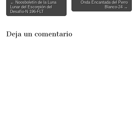
Post
← Noosboletín de la Luna
Onda Encantada del Perro
Lunar del Escorpión del
Blanco-24 →
navigation
Desafío-N 196-FLT
Deja un comentario