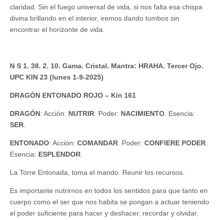
claridad. Sin el fuego universal de vida, si nos falta esa chispa
divina brillando en el interior, iremos dando tumbos sin
encontrar el horizonte de vida.
N S 1. 38. 2. 10. Gama. Cristal. Mantra: HRAHA. Tercer Ojo.
UPC KIN 23 (lunes 1-9-2025)
DRAGÓN ENTONADO ROJO – Kin 161
DRAGÓN
: Acción:
NUTRIR
. Poder:
NACIMIENTO
. Esencia:
SER
.
ENTONADO
: Acción:
COMANDAR
. Poder:
CONFIERE PODER
.
Esencia:
ESPLENDOR
.
La Torre Entonada, toma el mando. Reunir los recursos.
Es importante nutrirnos en todos los sentidos para que tanto en
cuerpo como el ser que nos habita se pongan a actuar teniendo
el poder suficiente para hacer y deshacer, recordar y olvidar,