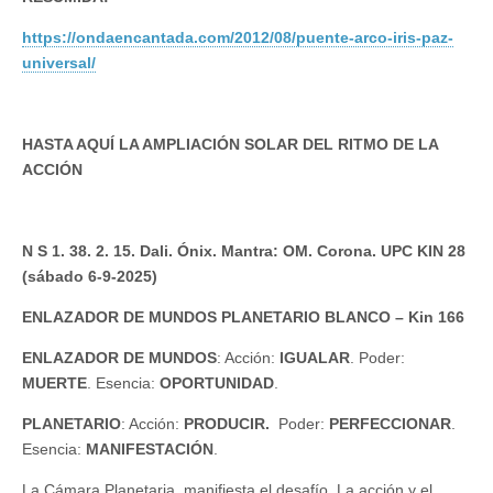
https://ondaencantada.com/2012/08/puente-arco-iris-paz-
universal/
HASTA AQUÍ LA AMPLIACIÓN SOLAR DEL RITMO DE LA
ACCIÓN
N S 1. 38. 2. 15. Dali. Ónix. Mantra: OM.
Corona. UPC KIN 28
(sábado 6-9-2025)
ENLAZADOR DE MUNDOS PLANETARIO BLANCO – Kin 166
ENLAZADOR DE MUNDOS
: Acción:
IGUALAR
. Poder:
MUERTE
. Esencia:
OPORTUNIDAD
.
PLANETARIO
: Acción:
PRODUCIR.
Poder:
PERFECCIONAR
.
Esencia:
MANIFESTACIÓN
.
La Cámara Planetaria, manifiesta el desafío. La acción y el