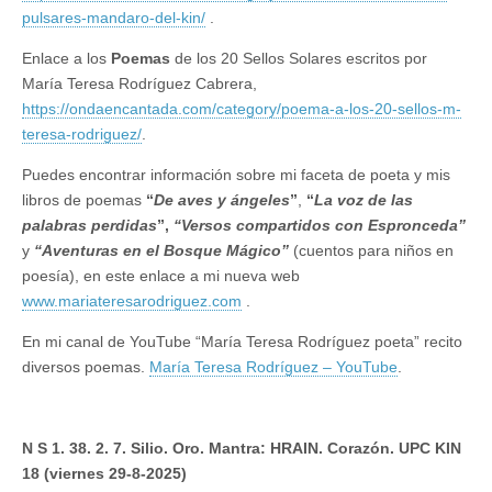
pulsares-mandaro-del-kin/
.
Enlace a los
Poemas
de los 20 Sellos Solares escritos por
María Teresa Rodríguez Cabrera,
https://ondaencantada.com/category/poema-a-los-20-sellos-m-
teresa-rodriguez/
.
Puedes encontrar información sobre mi faceta de poeta y mis
libros de poemas
“
De aves y ángeles
”
,
“
La voz de las
palabras perdidas
”,
“Versos compartidos con Espronceda”
y
“Aventuras en el Bosque Mágico”
(cuentos para niños en
poesía), en este enlace a mi nueva web
www.mariateresarodriguez.com
.
En mi canal de YouTube “María Teresa Rodríguez poeta” recito
diversos poemas.
María Teresa Rodríguez – YouTube
.
N S 1. 38. 2. 7. Silio. Oro. Mantra: HRAIN. Corazón. UPC KIN
18 (viernes 29-8-2025)