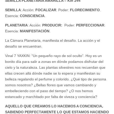
SEMILLA PLANETARIA AMARILLA – Kin 244
SEMILLA
: Acción:
FOCALIZAR
. Poder:
FLORECIMIENTO
.
Esencia:
CONSCIENCIA
.
PLANETARIA
: Acción:
PRODUCIR:
Poder:
PERFECCIONAR
.
Esencia:
MANIFESTACIÓN
.
La Cámara Planetaria, manifiesta el desafío. La acción y el
desafío se encuentran.
Vinal 7 YAXKIN: “Un pequeño rayo de sol oculto”. Hoy es un
bonito día para salir a zonas en dónde podamos disfrutar del
cielo y la naturaleza. Las plantas silvestres nos recuerdan que
ellas crecen allá dónde nadie se lo espera y manifiestan su
belleza regalando el perfume y colorido. ¿Qué tipo de persona
somos nosotros? ¿Bellas flores que vamos cambiando y
embelleciendo con el paso del tiempo? ¿O nos hemos
estancado y marchitado por falta de viveza y conciencia?
AQUELLO QUE CREAMOS LO HACEMOS A CONCIENCIA,
SABIENDO PERFECTAMENTE LO QUE ESTAMOS HACIENDO