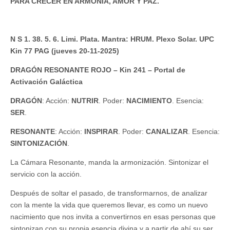
PARA CRECER EN ARMONÍA, AMOR Y PAZ.
N S 1. 38. 5. 6. Limi. Plata. Mantra: HRUM. Plexo Solar. UPC
Kin 77 PAG (jueves 20-11-2025)
DRAGÓN RESONANTE ROJO – Kin 241 – Portal de
Activación Galáctica
DRAGÓN
: Acción:
NUTRIR
. Poder:
NACIMIENTO
. Esencia:
SER
.
RESONANTE
: Acción:
INSPIRAR
. Poder:
CANALIZAR
. Esencia:
SINTONIZACIÓN
.
La Cámara Resonante, manda la armonización. Sintonizar el
servicio con la acción.
Después de soltar el pasado, de transformarnos, de analizar
con la mente la vida que queremos llevar, es como un nuevo
nacimiento que nos invita a convertirnos en esas personas que
sintonizan con su propia esencia divina y a partir de ahí su ser