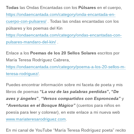
Todas
las Ondas Encantadas con los
Púlsares
en el cuerpo,
https://ondaencantada.com/category/onda-encantada-en-
cuerpo-con-pulsares/
. Todas las ondas encantadas con los
púlsares y los poemas del Kin
https://ondaencantada.com/category/ondas-encantadas-con-
pulsares-mandaro-del-kin/
.
Enlace a los
Poemas de los 20 Sellos Solares
escritos por
María Teresa Rodríguez Cabrera,
https://ondaencantada.com/category/poema-a-los-20-sellos-m-
teresa-rodriguez/
.
Puedes encontrar información sobre mi faceta de poeta y mis
libros de poemas
“
La voz de las palabras perdidas
”, “
De
aves y ángeles
”
,
“Versos compartidos con Espronceda”
y
“Aventuras en el Bosque Mágico”
(cuentos para niños en
poesía para leer y colorear), en este enlace a mi nueva web
www.mariateresarodriguez.com
.
En mi canal de YouTube “María Teresa Rodríguez poeta” recito