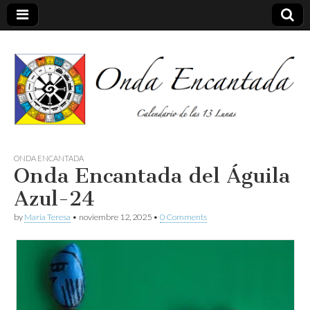
Calendario de las 13 Lunas
Onda
ONDA ENCANTADA
Onda Encantada del Águila
encantada
Azul-24
by
Maria Teresa
•
noviembre 12, 2025
•
0 Comments