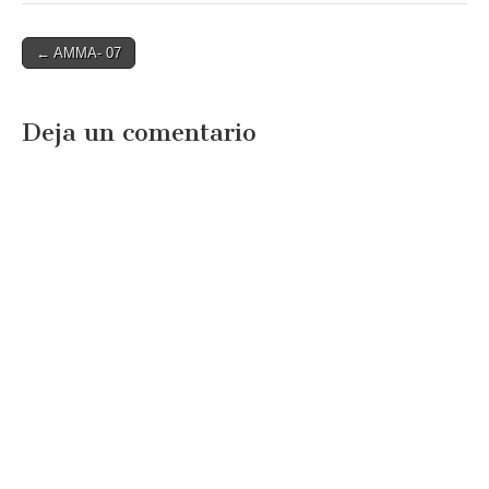
Post
← AMMA- 07
navigation
Deja un comentario