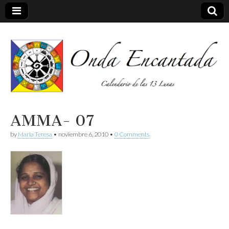
Calendario de las 13 Lunas
Onda
AMMA- 07
by
Maria Teresa
•
noviembre 6, 2010
•
0 Comments
encantada