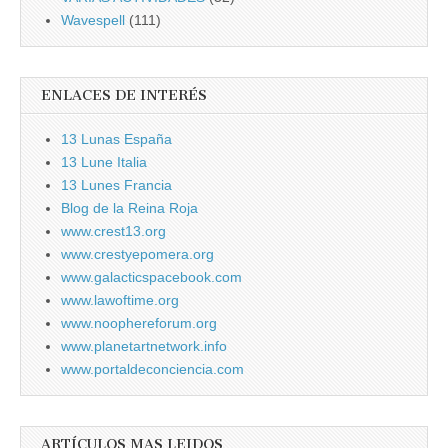
Wavespell
(111)
ENLACES DE INTERÉS
13 Lunas España
13 Lune Italia
13 Lunes Francia
Blog de la Reina Roja
www.crest13.org
www.crestyepomera.org
www.galacticspacebook.com
www.lawoftime.org
www.noophereforum.org
www.planetartnetwork.info
www.portaldeconciencia.com
ARTÍCULOS MAS LEIDOS