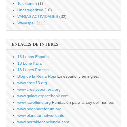
Telektonon
(1)
Uncategorized
(10)
VARIAS ACTIVIDADES
(32)
Wavespell
(111)
ENLACES DE INTERÉS
13 Lunas España
13 Lune Italia
13 Lunes Francia
Blog de la Reina Roja
En español y en inglés.
www.crest13.org
www.crestyepomera.org
www.galacticspacebook.com
www.lawoftime.org
Fundación para la Ley del Tiempo.
www.noophereforum.org
www.planetartnetwork.info
www.portaldeconciencia.com