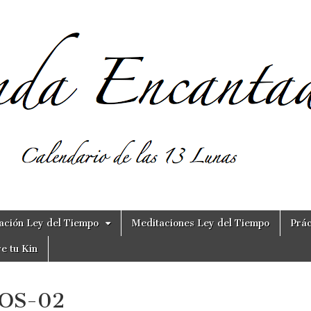
ación Ley del Tiempo
Meditaciones Ley del Tiempo
Prác
e tu Kin
OS-02