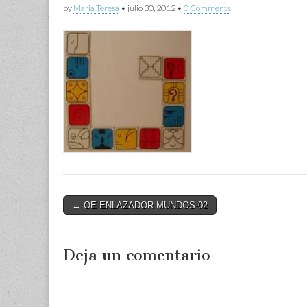
by
Maria Teresa
•
julio 30, 2012
•
0 Comments
Post
← OE ENLAZADOR MUNDOS-02
navigation
Deja un comentario