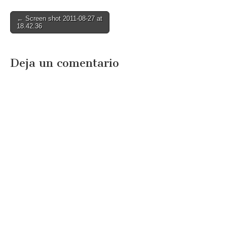
Post
← Screen shot 2011-08-27 at
18.42.36
navigation
Deja un comentario