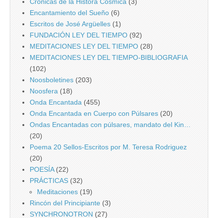
Crónicas de la Historá Cósmica
(3)
Encantamiento del Sueño
(6)
Escritos de José Argüelles
(1)
FUNDACIÓN LEY DEL TIEMPO
(92)
MEDITACIONES LEY DEL TIEMPO
(28)
MEDITACIONES LEY DEL TIEMPO-BIBLIOGRAFIA
(102)
Noosboletines
(203)
Noosfera
(18)
Onda Encantada
(455)
Onda Encantada en Cuerpo con Púlsares
(20)
Ondas Encantadas con púlsares, mandato del Kin…
(20)
Poema 20 Sellos-Escritos por M. Teresa Rodriguez
(20)
POESÍA
(22)
PRÁCTICAS
(32)
Meditaciones
(19)
Rincón del Principiante
(3)
SYNCHRONOTRON
(27)