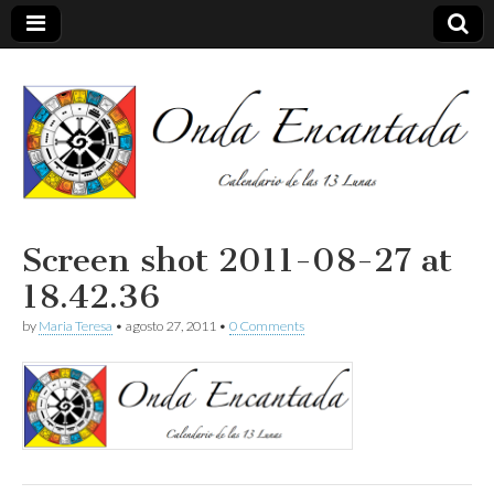
Calendario de las 13 Lunas
Onda
Screen shot 2011-08-27 at
18.42.36
encantada
by
Maria Teresa
•
agosto 27, 2011
•
0 Comments