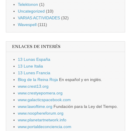
Telektonon
(1)
Uncategorized
(10)
VARIAS ACTIVIDADES
(32)
Wavespell
(111)
ENLACES DE INTERÉS
13 Lunas España
13 Lune Italia
13 Lunes Francia
Blog de la Reina Roja
En español y en inglés.
www.crest13.org
www.crestyepomera.org
www.galacticspacebook.com
www.lawoftime.org
Fundación para la Ley del Tiempo.
www.noophereforum.org
www.planetartnetwork.info
www.portaldeconciencia.com