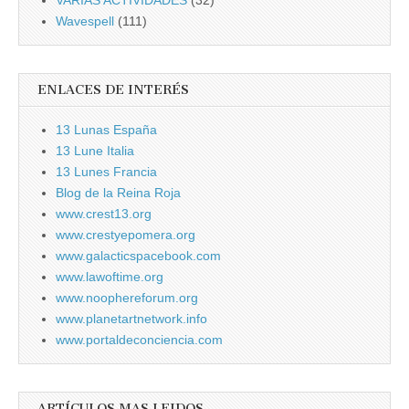
Wavespell
(111)
ENLACES DE INTERÉS
13 Lunas España
13 Lune Italia
13 Lunes Francia
Blog de la Reina Roja
www.crest13.org
www.crestyepomera.org
www.galacticspacebook.com
www.lawoftime.org
www.noophereforum.org
www.planetartnetwork.info
www.portaldeconciencia.com
ARTÍCULOS MAS LEIDOS