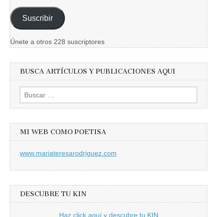
correo
Suscribir
electrónico
Únete a otros 228 suscriptores
BUSCA ARTÍCULOS Y PUBLICACIONES AQUI
Buscar:
MI WEB COMO POETISA
www.mariateresarodriguez.com
DESCUBRE TU KIN
Haz click aquí y descubre tu KIN