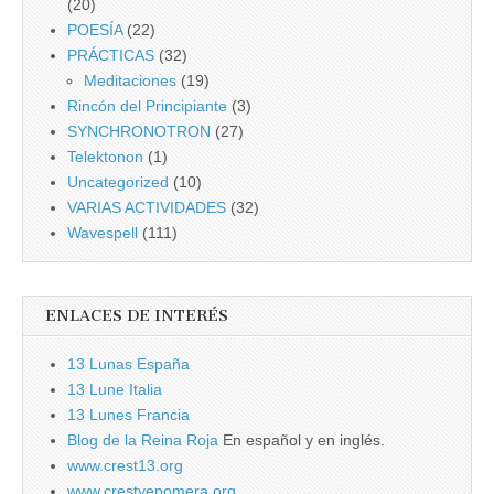
(20)
POESÍA
(22)
PRÁCTICAS
(32)
Meditaciones
(19)
Rincón del Principiante
(3)
SYNCHRONOTRON
(27)
Telektonon
(1)
Uncategorized
(10)
VARIAS ACTIVIDADES
(32)
Wavespell
(111)
ENLACES DE INTERÉS
13 Lunas España
13 Lune Italia
13 Lunes Francia
Blog de la Reina Roja
En español y en inglés.
www.crest13.org
www.crestyepomera.org