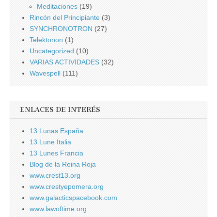
Meditaciones
(19)
Rincón del Principiante
(3)
SYNCHRONOTRON
(27)
Telektonon
(1)
Uncategorized
(10)
VARIAS ACTIVIDADES
(32)
Wavespell
(111)
ENLACES DE INTERÉS
13 Lunas España
13 Lune Italia
13 Lunes Francia
Blog de la Reina Roja
www.crest13.org
www.crestyepomera.org
www.galacticspacebook.com
www.lawoftime.org