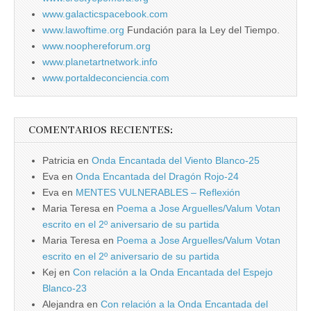
www.galacticspacebook.com
www.lawoftime.org
Fundación para la Ley del Tiempo.
www.noophereforum.org
www.planetartnetwork.info
www.portaldeconciencia.com
COMENTARIOS RECIENTES:
Patricia
en
Onda Encantada del Viento Blanco-25
Eva
en
Onda Encantada del Dragón Rojo-24
Eva
en
MENTES VULNERABLES – Reflexión
Maria Teresa
en
Poema a Jose Arguelles/Valum Votan
escrito en el 2º aniversario de su partida
Maria Teresa
en
Poema a Jose Arguelles/Valum Votan
escrito en el 2º aniversario de su partida
Kej
en
Con relación a la Onda Encantada del Espejo
Blanco-23
Alejandra
en
Con relación a la Onda Encantada del