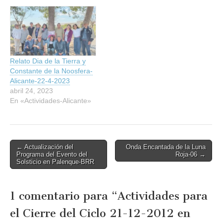
Relato Dia de la Tierra y
Constante de la Noosfera-
Alicante-22-4-2023
abril 24, 2023
En «Actividades-Alicante»
Post
← Actualización del
Onda Encantada de la Luna
Programa del Evento del
Roja-06 →
navigation
Solsticio en Palenque-BRR
1 comentario para “
Actividades para
el Cierre del Ciclo 21-12-2012 en