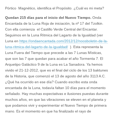
Pórtico Magnético, identifica el Propósito. ¿Cuál es mi meta?
Quedan 215 días para el inicio del Nuevo Tiempo.
Onda
Encantada de la Luna Roja de iniciación, la nº 17 del Tzolkin.
Con ella comienza el Castillo Verde Central del Encantar.
Seguimos en la Luna Rítmica del Lagarto de la Igualdad (ver
Luna en
https://ondaencantada.com/2012/12/noosboletin-de-la-
luna-ritmica-del-lagarto-de-la-igualdad/
). Esta representa la
Luna Fuera del Tiempo que precede a las 7 Lunas Místicas,
que son las 7 que quedan para acabar el año Tormenta 7. El
Arquetipo Galáctico 9 de la Luna es La Sanadora. Ya hemos
vivido el 21-12-2012, que es el final del ciclo de los 13 baktunes
de la Historia, que comenzó el 13 de agosto del año 3113 A.C.
¿Qué ha ocurrido en ese día? Cuando escribo esta onda
encantada de la Luna, todavía faltan 10 días para el momento
señalado. Hay muchas expectativas e ilusiones puestas durante
muchos años, en que las vibraciones se eleven en el planeta y
que podamos vivir y experimentar el Nuevo Tiempo de primera
mano. Es el momento en que ha finalizado el rayo de