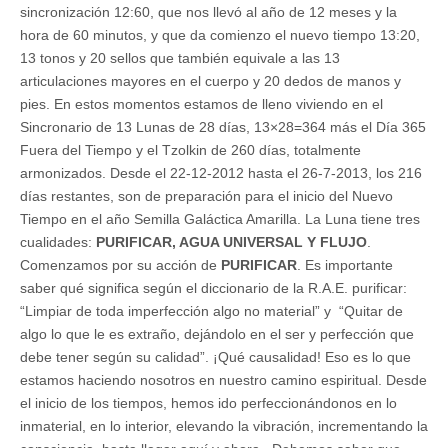
sincronización 12:60, que nos llevó al año de 12 meses y la
hora de 60 minutos, y que da comienzo el nuevo tiempo 13:20,
13 tonos y 20 sellos que también equivale a las 13
articulaciones mayores en el cuerpo y 20 dedos de manos y
pies. En estos momentos estamos de lleno viviendo en el
Sincronario de 13 Lunas de 28 días, 13×28=364 más el Día 365
Fuera del Tiempo y el Tzolkin de 260 días, totalmente
armonizados. Desde el 22-12-2012 hasta el 26-7-2013, los 216
días restantes, son de preparación para el inicio del Nuevo
Tiempo en el año Semilla Galáctica Amarilla. La Luna tiene tres
cualidades:
PURIFICAR, AGUA UNIVERSAL Y FLUJO
.
Comenzamos por su acción de
PURIFICAR
. Es importante
saber qué significa según el diccionario de la R.A.E. purificar:
“Limpiar de toda imperfección algo no material” y “Quitar de
algo lo que le es extraño, dejándolo en el ser y perfección que
debe tener según su calidad”. ¡Qué causalidad! Eso es lo que
estamos haciendo nosotros en nuestro camino espiritual. Desde
el inicio de los tiempos, hemos ido perfeccionándonos en lo
inmaterial, en lo interior, elevando la vibración, incrementando la