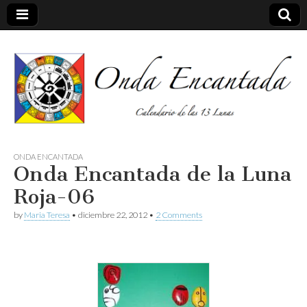
Calendario de las 13 Lunas
Onda
ONDA ENCANTADA
Onda Encantada de la Luna
encantada
Roja-06
by
Maria Teresa
•
diciembre 22, 2012
•
2 Comments