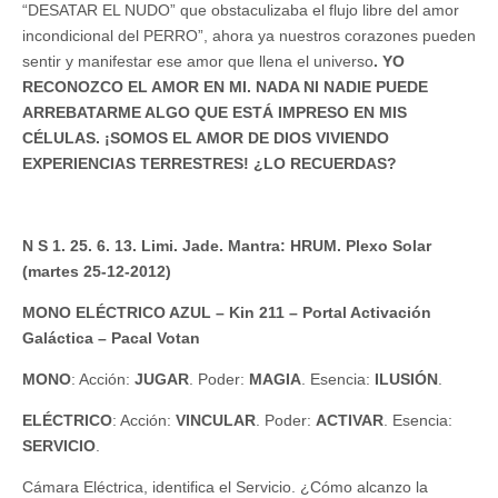
“DESATAR EL NUDO” que obstaculizaba el flujo libre del amor
incondicional del PERRO”, ahora ya nuestros corazones pueden
sentir y manifestar ese amor que llena el universo
. YO
RECONOZCO EL AMOR EN MI. NADA NI NADIE PUEDE
ARREBATARME ALGO QUE ESTÁ IMPRESO EN MIS
CÉLULAS. ¡SOMOS EL AMOR DE DIOS VIVIENDO
EXPERIENCIAS TERRESTRES! ¿LO RECUERDAS?
N S 1. 25. 6. 13. Limi. Jade. Mantra: HRUM. Plexo Solar
(martes 25-12-2012)
MONO ELÉCTRICO AZUL – Kin 211 – Portal Activación
Galáctica – Pacal Votan
MONO
: Acción:
JUGAR
. Poder:
MAGIA
. Esencia:
ILUSIÓN
.
ELÉCTRICO
: Acción:
VINCULAR
. Poder:
ACTIVAR
. Esencia:
SERVICIO
.
Cámara Eléctrica, identifica el Servicio. ¿Cómo alcanzo la