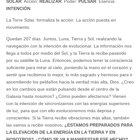
SOLAR
: Acción:
REALIZAR
. Poder:
PULSAR
. Esencia:
INTENCIÓN
.
La Torre Solar, formaliza la acción. La acción puesta en
movimiento.
Quedan 207 días. Juntos, Luna, Tierra y Sol, realizando la
navegación con la intención de evolucionar. La información nos
llega a todos por medio del Sol, y la Tierra la recibe pasando
por su satélite la Luna. Entonces, podemos tener la consciencia
suficiente para mirar al cielo, poniendo la mano en el corazón y
sentir que recibimos lo mejor, lo más sagrado y hermoso para ir
ascendiendo los peldaños hacia la verdad más alta, Dios. ¿Creo
en los cambios que están pulsando desde el centro de la
Galaxia hasta nosotros? ¿Cómo pueden afectarnos? Vienen
con la intención de sincronizarnos con las energías superiores
de luz, para que con ello evolucionemos más deprisa y
conscientes. Si la Tierra recibe vibraciones más altas, también
las vamos a recibir nosotros
. ¿ESTAMOS PREPARADOS PARA
LA ELEVACIÓN DE LA ENERGÍA EN LA TIERRA Y EN
NOSOTROS? ¿CÓMO SE VA A MANIFESTAR ESE HECHO?