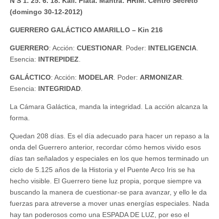
N S 1. 25. 6. 18. Kali. Plata. Mantra: HRIM. Centro Secreto
(domingo 30-12-2012)
GUERRERO GALÁCTICO AMARILLO – Kin 216
GUERRERO
: Acción:
CUESTIONAR
. Poder:
INTELIGENCIA
.
Esencia:
INTREPIDEZ
.
GALÁCTICO
: Acción:
MODELAR
. Poder:
ARMONIZAR
.
Esencia:
INTEGRIDAD
.
La Cámara Galáctica, manda la integridad. La acción alcanza la
forma.
Quedan 208 días. Es el día adecuado para hacer un repaso a la
onda del Guerrero anterior, recordar cómo hemos vivido esos
días tan señalados y especiales en los que hemos terminado un
ciclo de 5.125 años de la Historia y el Puente Arco Iris se ha
hecho visible. El Guerrero tiene luz propia, porque siempre va
buscando la manera de cuestionar-se para avanzar, y ello le da
fuerzas para atreverse a mover unas energías especiales. Nada
hay tan poderosos como una ESPADA DE LUZ, por eso el