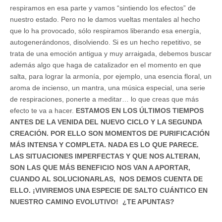
respiramos en esa parte y vamos “sintiendo los efectos” de
nuestro estado. Pero no le damos vueltas mentales al hecho
que lo ha provocado, sólo respiramos liberando esa energía,
autogenerándonos, disolviendo. Si es un hecho repetitivo, se
trata de una emoción antigua y muy arraigada, debemos buscar
además algo que haga de catalizador en el momento en que
salta, para lograr la armonía, por ejemplo, una esencia floral, un
aroma de incienso, un mantra, una música especial, una serie
de respiraciones, ponerte a meditar… lo que creas que más
efecto te va a hacer.
ESTAMOS EN LOS ÚLTIMOS TIEMPOS
ANTES DE LA VENIDA DEL NUEVO CICLO Y LA SEGUNDA
CREACIÓN. POR ELLO SON MOMENTOS DE PURIFICACIÓN
MÁS INTENSA Y COMPLETA. NADA ES LO QUE PARECE.
LAS SITUACIONES IMPERFECTAS Y QUE NOS ALTERAN,
SON LAS QUE MÁS BENEFICIO NOS VAN A APORTAR,
CUANDO AL SOLUCIONARLAS, NOS DEMOS CUENTA DE
ELLO. ¡VIVIREMOS UNA ESPECIE DE SALTO CUÁNTICO EN
NUESTRO CAMINO EVOLUTIVO! ¿TE APUNTAS?