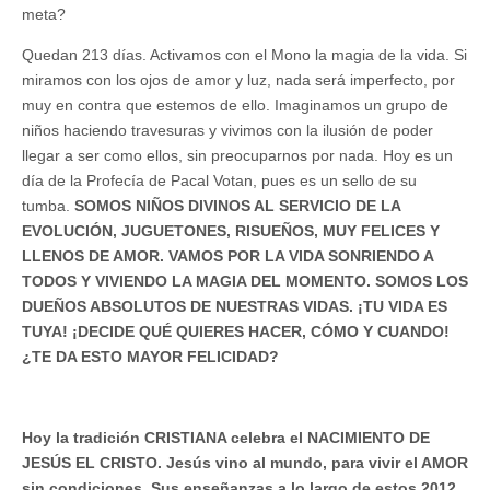
meta?
Quedan 213 días. Activamos con el Mono la magia de la vida. Si
miramos con los ojos de amor y luz, nada será imperfecto, por
muy en contra que estemos de ello. Imaginamos un grupo de
niños haciendo travesuras y vivimos con la ilusión de poder
llegar a ser como ellos, sin preocuparnos por nada. Hoy es un
día de la Profecía de Pacal Votan, pues es un sello de su
tumba.
SOMOS NIÑOS DIVINOS AL SERVICIO DE LA
EVOLUCIÓN, JUGUETONES, RISUEÑOS, MUY FELICES Y
LLENOS DE AMOR. VAMOS POR LA VIDA SONRIENDO A
TODOS Y VIVIENDO LA MAGIA DEL MOMENTO. SOMOS LOS
DUEÑOS ABSOLUTOS DE NUESTRAS VIDAS. ¡TU VIDA ES
TUYA! ¡DECIDE QUÉ QUIERES HACER, CÓMO Y CUANDO!
¿TE DA ESTO MAYOR FELICIDAD?
Hoy la tradición CRISTIANA celebra el NACIMIENTO DE
JESÚS EL CRISTO. Jesús vino al mundo, para vivir el AMOR
sin condiciones. Sus enseñanzas a lo largo de estos 2012