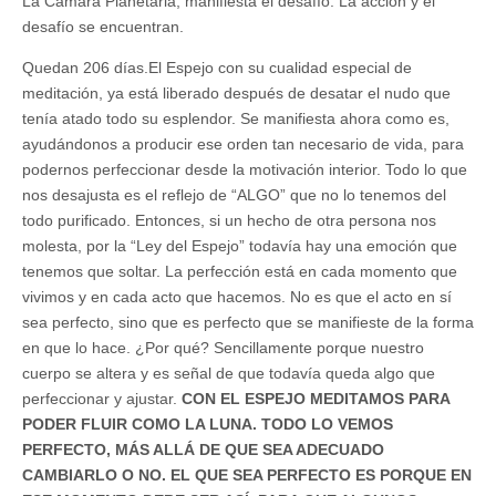
La Cámara Planetaria, manifiesta el desafío. La acción y el
desafío se encuentran.
Quedan 206 días.El Espejo con su cualidad especial de
meditación, ya está liberado después de desatar el nudo que
tenía atado todo su esplendor. Se manifiesta ahora como es,
ayudándonos a producir ese orden tan necesario de vida, para
podernos perfeccionar desde la motivación interior. Todo lo que
nos desajusta es el reflejo de “ALGO” que no lo tenemos del
todo purificado. Entonces, si un hecho de otra persona nos
molesta, por la “Ley del Espejo” todavía hay una emoción que
tenemos que soltar. La perfección está en cada momento que
vivimos y en cada acto que hacemos. No es que el acto en sí
sea perfecto, sino que es perfecto que se manifieste de la forma
en que lo hace. ¿Por qué? Sencillamente porque nuestro
cuerpo se altera y es señal de que todavía queda algo que
perfeccionar y ajustar.
CON EL ESPEJO MEDITAMOS PARA
PODER FLUIR COMO LA LUNA. TODO LO VEMOS
PERFECTO, MÁS ALLÁ DE QUE SEA ADECUADO
CAMBIARLO O NO. EL QUE SEA PERFECTO ES PORQUE EN