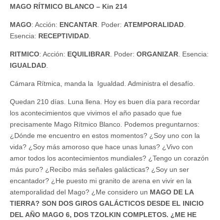
MAGO RÍTMICO BLANCO – Kin 214
MAGO
: Acción:
ENCANTAR
. Poder:
ATEMPORALIDAD
.
Esencia:
RECEPTIVIDAD
.
RITMICO
: Acción:
EQUILIBRAR
. Poder:
ORGANIZAR
. Esencia:
IGUALDAD
.
Cámara Rítmica, manda la Igualdad. Administra el desafío.
Quedan 210 días. Luna llena. Hoy es buen día para recordar
los acontecimientos que vivimos el año pasado que fue
precisamente Mago Rítmico Blanco. Podemos preguntarnos:
¿Dónde me encuentro en estos momentos? ¿Soy uno con la
vida? ¿Soy más amoroso que hace unas lunas? ¿Vivo con
amor todos los acontecimientos mundiales? ¿Tengo un corazón
más puro? ¿Recibo más señales galácticas? ¿Soy un ser
encantador? ¿He puesto mi granito de arena en vivir en la
atemporalidad del Mago? ¿Me considero un
MAGO DE LA
TIERRA? SON DOS GIROS GALÁCTICOS DESDE EL INICIO
DEL AÑO MAGO 6, DOS TZOLKIN COMPLETOS. ¿ME HE