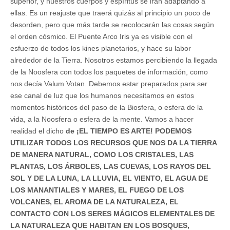
superior, y nuestros cuerpos y espíritus se irán adaptando a
ellas. Es un reajuste que traerá quizás al principio un poco de
desorden, pero que más tarde se recolocarán las cosas según
el orden cósmico. El Puente Arco Iris ya es visible con el
esfuerzo de todos los kines planetarios, y hace su labor
alrededor de la Tierra. Nosotros estamos percibiendo la llegada
de la Noosfera con todos los paquetes de información, como
nos decía Valum Votan. Debemos estar preparados para ser
ese canal de luz que los humanos necesitamos en estos
momentos históricos del paso de la Biosfera, o esfera de la
vida, a la Noosfera o esfera de la mente. Vamos a hacer
realidad el dicho
de ¡EL TIEMPO ES ARTE! PODEMOS
UTILIZAR TODOS LOS RECURSOS QUE NOS DA LA TIERRA
DE MANERA NATURAL, COMO LOS CRISTALES, LAS
PLANTAS, LOS ÁRBOLES, LAS CUEVAS, LOS RAYOS DEL
SOL Y DE LA LUNA, LA LLUVIA, EL VIENTO, EL AGUA DE
LOS MANANTIALES Y MARES, EL FUEGO DE LOS
VOLCANES, EL AROMA DE LA NATURALEZA, EL
CONTACTO CON LOS SERES MÁGICOS ELEMENTALES DE
LA NATURALEZA QUE HABITAN EN LOS BOSQUES,