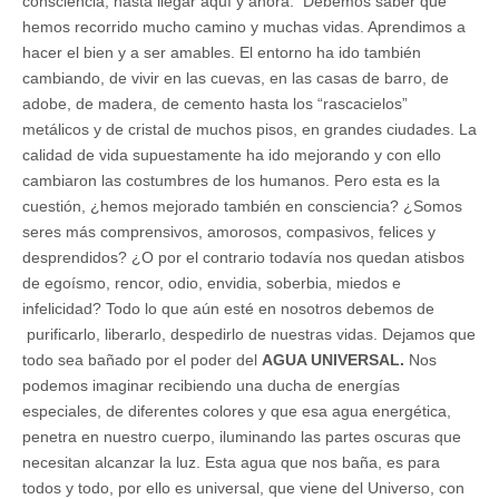
consciencia, hasta llegar aquí y ahora. Debemos saber que
hemos recorrido mucho camino y muchas vidas. Aprendimos a
hacer el bien y a ser amables. El entorno ha ido también
cambiando, de vivir en las cuevas, en las casas de barro, de
adobe, de madera, de cemento hasta los “rascacielos”
metálicos y de cristal de muchos pisos, en grandes ciudades. La
calidad de vida supuestamente ha ido mejorando y con ello
cambiaron las costumbres de los humanos. Pero esta es la
cuestión, ¿hemos mejorado también en consciencia? ¿Somos
seres más comprensivos, amorosos, compasivos, felices y
desprendidos? ¿O por el contrario todavía nos quedan atisbos
de egoísmo, rencor, odio, envidia, soberbia, miedos e
infelicidad? Todo lo que aún esté en nosotros debemos de
purificarlo, liberarlo, despedirlo de nuestras vidas. Dejamos que
todo sea bañado por el poder del
AGUA UNIVERSAL.
Nos
podemos imaginar recibiendo una ducha de energías
especiales, de diferentes colores y que esa agua energética,
penetra en nuestro cuerpo, iluminando las partes oscuras que
necesitan alcanzar la luz. Esta agua que nos baña, es para
todos y todo, por ello es universal, que viene del Universo, con