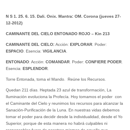
N S 1. 25. 6. 15. Dali. Onix. Mantra: OM. Corona (jueves 27-
12-2012)
CAMINANTE DEL CIELO ENTONADO ROJO – Kin 213
CAMINANTE DEL CIELO:
Acción:
EXPLORAR
. Poder:
ESPACIO
. Esencia:
VIGILANCIA
.
ENTONADO
: Acción:
COMANDAR
. Poder:
CONFIERE PODER
.
Esencia:
ESPLENDOR
.
Torre Entonada, toma el Mando. Reúne los Recursos.
Quedan 211 días. Heptada 23 azul de transformación, La
Iluminación evoluciona la Profecía. Hoy tomamos el poder con
el Caminante del Cielo y reunimos los recursos para alcanzar la
Sanación-Purificación de la Luna. En nuestras vidas debemos
tomar el poder para decidir desde la individualidad, desde el Yo
Superior, porque de esta manera no habrá culpables ni
responsables fuera de nosotros mismos de aquello que