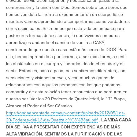
elevado, de vibración superior, y nos acerca un pasito a la
comprensión y la unión con Dios. Somos sobre todo seres que
hemos venido a la Tierra a experimentar en un cuerpo físico
mientras vamos aprendiendo a comportarnos como verdaderos
seres espirituales. Si creemos que esta vida es un paso para
posteriores formas de existencia, lo que vivimos son puros
aprendizajes andando el camino de vuelta a CASA,
considerando que nuestra casa está más cerca de DIOS. Para
ello, hemos aprendido a purificarnos, a ser más libres, a sentir
los obstáculos en el cuerpo y liberarlos desde el respirar y el
sentir. Entonces, paso a paso, nos sentiremos diferentes, con
sensaciones y visiones nuevas, y con muchas ganas de
relacionarnos con aquellas personas con las que podamos
compartir y de esta relación tener respuestas que perduren en
nuestro ser
.
Ver los 20 Poderes de Quetzalcóatl, la 17ª Etapa,
Alcanza el Poder del Ser Cósmico.
https://ondaencantada.com/wp-content/uploads/2012/05/Los-
20-Poderes-del-13-de-Quetzalc%C3%B3atl.pdf
. LA VIDA CADA
DÍA SE VA A PRESENTAR CON EXPERIENCIAS DE MÁS
ALTA VIBRACIÓN. SENTIMOS LA PURIFICACIÓN DE LAS