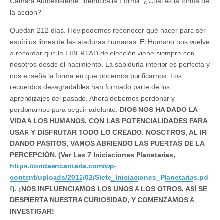
Cámara Autoexistente, identifica la Forma. ¿Cuál es la forma de
la acción?
Quedan 212 días. Hoy podemos reconocer qué hacer para ser
espíritus libres de las ataduras humanas. El Humano nos vuelve
a recordar que la LIBERTAD de elección viene siempre con
nosotros desde el nacimiento. La sabiduría interior es perfecta y
nos enseña la forma en que podemos purificarnos. Los
recuerdos desagradables han formado parte de los
aprendizajes del pasado. Ahora debemos perdonar y
perdonarnos para seguir adelante.
DIOS NOS HA DADO LA
VIDA A LOS HUMANOS, CON LAS POTENCIALIDADES PARA
USAR Y DISFRUTAR TODO LO CREADO. NOSOTROS, AL IR
DANDO PASITOS, VAMOS ABRIENDO LAS PUERTAS DE LA
PERCEPCIÓN. (Ver Las 7 Iniciaciones Planetarias,
https://ondaencantada.com/wp-
content/uploads/2012/02/Siete_Iniciaciones_Planetarias.pd
f
). ¡NOS INFLUENCIAMOS LOS UNOS A LOS OTROS, ASÍ SE
DESPIERTA NUESTRA CURIOSIDAD, Y COMENZAMOS A
INVESTIGAR!