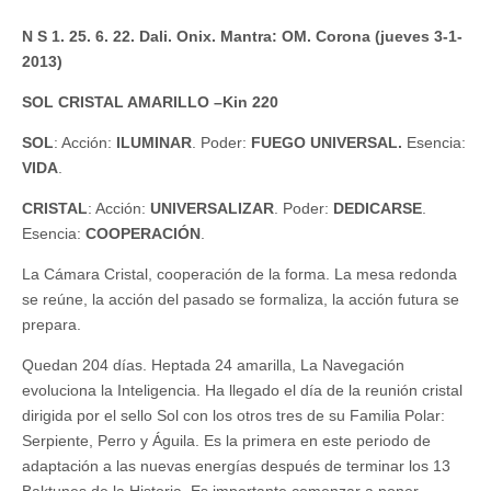
N S 1. 25. 6. 22. Dali. Onix. Mantra: OM. Corona (jueves 3-1-
2013)
SOL CRISTAL AMARILLO –Kin 220
SOL
: Acción:
ILUMINAR
. Poder:
FUEGO UNIVERSAL.
Esencia:
VIDA
.
CRISTAL
: Acción:
UNIVERSALIZAR
. Poder:
DEDICARSE
.
Esencia:
COOPERACIÓN
.
La Cámara Cristal, cooperación de la forma. La mesa redonda
se reúne, la acción del pasado se formaliza, la acción futura se
prepara.
Quedan 204 días. Heptada 24 amarilla, La Navegación
evoluciona la Inteligencia. Ha llegado el día de la reunión cristal
dirigida por el sello Sol con los otros tres de su Familia Polar:
Serpiente, Perro y Águila. Es la primera en este periodo de
adaptación a las nuevas energías después de terminar los 13
Baktunes de la Historia. Es importante comenzar a poner