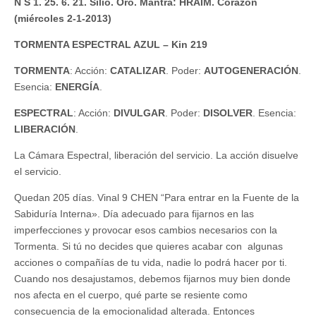
N S 1. 25. 6. 21. Silio. Oro. Mantra: HRAIM. Corazón
(miércoles 2-1-2013)
TORMENTA ESPECTRAL AZUL – Kin 219
TORMENTA
: Acción:
CATALIZAR
. Poder:
AUTOGENERACIÓN
.
Esencia:
ENERGÍA
.
ESPECTRAL
: Acción:
DIVULGAR
. Poder:
DISOLVER
. Esencia:
LIBERACIÓN
.
La Cámara Espectral, liberación del servicio. La acción disuelve
el servicio.
Quedan 205 días. Vinal 9 CHEN “Para entrar en la Fuente de la
Sabiduría Interna». Día adecuado para fijarnos en las
imperfecciones y provocar esos cambios necesarios con la
Tormenta. Si tú no decides que quieres acabar con algunas
acciones o compañías de tu vida, nadie lo podrá hacer por ti.
Cuando nos desajustamos, debemos fijarnos muy bien donde
nos afecta en el cuerpo, qué parte se resiente como
consecuencia de la emocionalidad alterada. Entonces