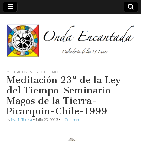
Calendario de las 13 Lunas
Onda
MEDITACIONES LEY DEL TIEMPO
Meditación 23ª de la Ley
encantada
del Tiempo-Seminario
Magos de la Tierra-
Picarquin-Chile-1999
by
Maria Teresa
•
julio 20, 2013
•
1 Comment