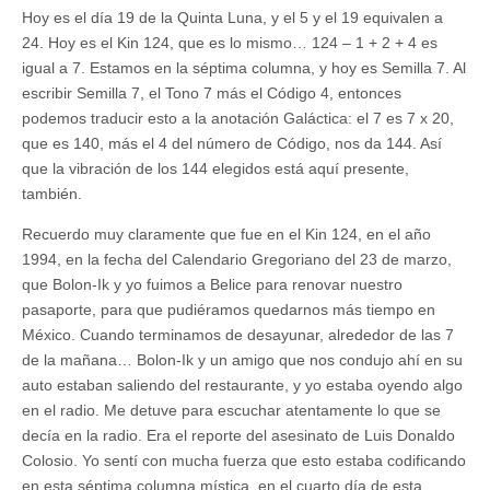
Hoy es el día 19 de la Quinta Luna, y el 5 y el 19 equivalen a
24. Hoy es el Kin 124, que es lo mismo… 124 – 1 + 2 + 4 es
igual a 7. Estamos en la séptima columna, y hoy es Semilla 7. Al
escribir Semilla 7, el Tono 7 más el Código 4, entonces
podemos traducir esto a la anotación Galáctica: el 7 es 7 x 20,
que es 140, más el 4 del número de Código, nos da 144. Así
que la vibración de los 144 elegidos está aquí presente,
también.
Recuerdo muy claramente que fue en el Kin 124, en el año
1994, en la fecha del Calendario Gregoriano del 23 de marzo,
que Bolon-Ik y yo fuimos a Belice para renovar nuestro
pasaporte, para que pudiéramos quedarnos más tiempo en
México. Cuando terminamos de desayunar, alrededor de las 7
de la mañana… Bolon-Ik y un amigo que nos condujo ahí en su
auto estaban saliendo del restaurante, y yo estaba oyendo algo
en el radio. Me detuve para escuchar atentamente lo que se
decía en la radio. Era el reporte del asesinato de Luis Donaldo
Colosio. Yo sentí con mucha fuerza que esto estaba codificando
en esta séptima columna mística, en el cuarto día de esta