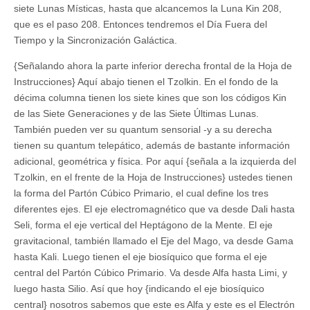
siete Lunas Místicas, hasta que alcancemos la Luna Kin 208,
que es el paso 208. Entonces tendremos el Día Fuera del
Tiempo y la Sincronización Galáctica.
{Señalando ahora la parte inferior derecha frontal de la Hoja de
Instrucciones} Aquí abajo tienen el Tzolkin. En el fondo de la
décima columna tienen los siete kines que son los códigos Kin
de las Siete Generaciones y de las Siete Últimas Lunas.
También pueden ver su quantum sensorial -y a su derecha
tienen su quantum telepático, además de bastante información
adicional, geométrica y física. Por aquí {señala a la izquierda del
Tzolkin, en el frente de la Hoja de Instrucciones} ustedes tienen
la forma del Partón Cúbico Primario, el cual define los tres
diferentes ejes. El eje electromagnético que va desde Dali hasta
Seli, forma el eje vertical del Heptágono de la Mente. El eje
gravitacional, también llamado el Eje del Mago, va desde Gama
hasta Kali. Luego tienen el eje biosíquico que forma el eje
central del Partón Cúbico Primario. Va desde Alfa hasta Limi, y
luego hasta Silio. Así que hoy {indicando el eje biosíquico
central} nosotros sabemos que este es Alfa y este es el Electrón