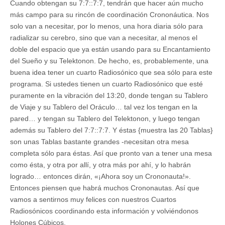
Cuando obtengan su 7:7::7:7, tendrán que hacer aún mucho
más campo para su rincón de coordinación Crononáutica. Nos
solo van a necesitar, por lo menos, una hora diaria sólo para
radializar su cerebro, sino que van a necesitar, al menos el
doble del espacio que ya están usando para su Encantamiento
del Sueño y su Telektonon. De hecho, es, probablemente, una
buena idea tener un cuarto Radiosónico que sea sólo para este
programa. Si ustedes tienen un cuarto Radiosónico que esté
puramente en la vibración del 13:20, donde tengan su Tablero
de Viaje y su Tablero del Oráculo… tal vez los tengan en la
pared… y tengan su Tablero del Telektonon, y luego tengan
además su Tablero del 7:7::7:7. Y éstas {muestra las 20 Tablas}
son unas Tablas bastante grandes -necesitan otra mesa
completa sólo para éstas. Así que pronto van a tener una mesa
como ésta, y otra por allí, y otra más por ahí, y lo habrán
logrado… entonces dirán, «¡Ahora soy un Crononauta!».
Entonces piensen que habrá muchos Crononautas. Así que
vamos a sentirnos muy felices con nuestros Cuartos
Radiosónicos coordinando esta información y volviéndonos
Holones Cúbicos.