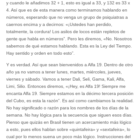
y cuando le añadimos 32 + 1, esto es igual a 33, y 132 es 33 x
4. Así que es de esta manera como terminamos hablando en
números, esperando que no venga un grupo de psiquiatras a
caernos encima y a decirnos: «¡Ustedes han perdido,
totalmente, la cordura! Los asilos de locos están repletos de
gente que habla en números”. Pero les diremos, «No. Nosotros
sabemos de qué estamos hablando. Esta es la Ley del Tiempo.
Hay sentido y orden en todo esto”.
Y es verdad. Así que sean bienvenidos a Alfa 19. Dentro de otro
año ya no vamos a tener lunes, martes, miércoles, jueves,
viernes y sábado. Vamos a tener Dali, Seli, Gama, Kali, Alfa,
Limi, Silio. Entonces diremos, «¡Hey, es Alfa 19! Siempre me
encanta Alfa 19. Siempre estamos en la décimo tercera posición
del Cubo, es esta la razón”. Es así como cambiamos la realidad.
No hay significado o razón para los nombres de los días de la
semana. No hay lógica para la secuencia que siguen esos días.
Pienso que quizás en Brasil tienen un acercamiento más lógico
a esto, pues ellos hablan sobre «quintafeira» y «sextafeira», lo
cual por lo menos suena un poco más lógico. Instrucciones del