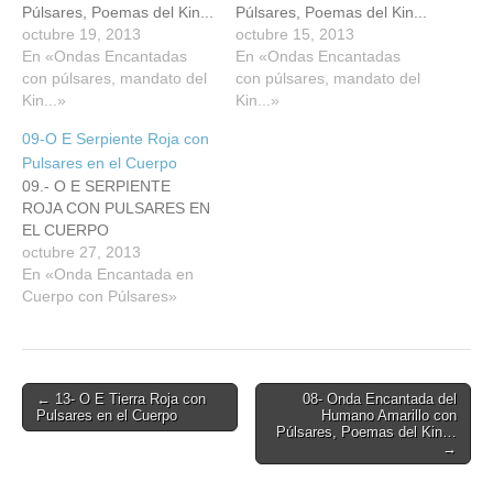
Púlsares, Poemas del Kin...
Púlsares, Poemas del Kin...
octubre 19, 2013
octubre 15, 2013
En «Ondas Encantadas
En «Ondas Encantadas
con púlsares, mandato del
con púlsares, mandato del
Kin...»
Kin...»
09-O E Serpiente Roja con
Pulsares en el Cuerpo
09.- O E SERPIENTE
ROJA CON PULSARES EN
EL CUERPO
octubre 27, 2013
En «Onda Encantada en
Cuerpo con Púlsares»
Post
← 13- O E Tierra Roja con
08- Onda Encantada del
Pulsares en el Cuerpo
Humano Amarillo con
navigation
Púlsares, Poemas del Kin…
→