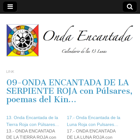
Calendario de las 13 Lunas
Onda
LINK
09-ONDA ENCANTADA DE LA
encantada
SERPIENTE ROJA con Púlsares,
poemas del Kin…
13. Onda Encantada de la
17.- Onda Encantada de la
Tierra Roja con Púlsares…
Luna Roja con Pulsares…
13.- ONDA ENCANTADA
17.- ONDA ENCANTADA
DE LA TIERRA ROJA con
DE LA LUNA ROJA con