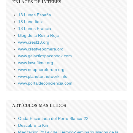
ENLACES DE INTERÉS
13 Lunas España
13 Lune Italia
13 Lunes Francia
Blog de la Reina Roja
www.crest13.org
www.crestyepomera.org
www.galacticspacebook.com
www.lawoftime.org
www.noophereforum.org
www.planetartnetwork.info
www.portaldeconciencia.com
ARTÍCULOS MAS LEIDOS
Onda Encantada del Perro Blanco-22
Descubre tu Kin
Meditación 7ª Ley del Tiempo-Seminario Magos de la