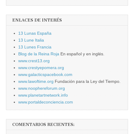
ENLACES DE INTERÉS
13 Lunas España
13 Lune Italia
13 Lunes Francia
Blog de la Reina Roja
En español y en inglés.
www.crest13.org
www.crestyepomera.org
www.galacticspacebook.com
www.lawoftime.org
Fundación para la Ley del Tiempo.
www.noophereforum.org
www.planetartnetwork.info
www.portaldeconciencia.com
COMENTARIOS RECIENTES: