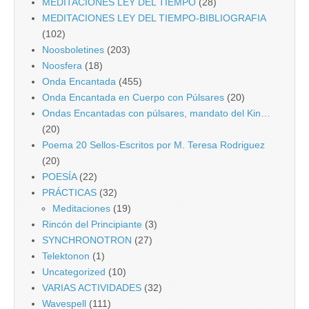
MEDITACIONES LEY DEL TIEMPO
(28)
MEDITACIONES LEY DEL TIEMPO-BIBLIOGRAFIA
(102)
Noosboletines
(203)
Noosfera
(18)
Onda Encantada
(455)
Onda Encantada en Cuerpo con Púlsares
(20)
Ondas Encantadas con púlsares, mandato del Kin…
(20)
Poema 20 Sellos-Escritos por M. Teresa Rodriguez
(20)
POESÍA
(22)
PRÁCTICAS
(32)
Meditaciones
(19)
Rincón del Principiante
(3)
SYNCHRONOTRON
(27)
Telektonon
(1)
Uncategorized
(10)
VARIAS ACTIVIDADES
(32)
Wavespell
(111)